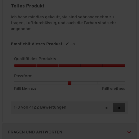
t
v
von
Tolles Produkt
ä
o
5
t
n
Sternen.
ich habe mir dies gekauft, sie sind sehr angenehm zu
d
5
tragen, Luftdurchlässig, und auch die Farben sind sehr
e
angenehm
s
P
r
Empfiehlt dieses Produkt
✔
Ja
o
d
Qualität des Produkts
u
k
Q
t
u
Passform
s
a
,
l
B
B
P
Fällt klein aus
Fällt groß aus
4
i
e
e
a
v
t
w
w
s
o
ä
e
e
s
n
1-8 von 4122 Bewertungen
Z
◄
W
►
t
r
r
f
5
u
e
d
t
t
o
r
i
e
u
u
r
ü
t
s
n
n
m
FRAGEN UND ANTWORTEN
c
e
P
g
g
,
k
r