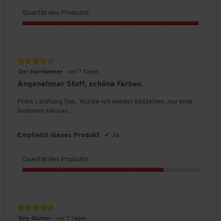
o
e
o
w
d
Qualität des Produkts
i
ß
e
u
n
a
r
Q
k
a
u
t
u
t
u
s
u
a
s
s
n
l
,
★★★★★
★★★★★
g
i
5
4
:
Der Horrheimer
·
vor 7 Tagen
t
v
von
3
Angenehmer Stoff, schöne Farben.
ä
o
5
v
t
n
Sternen.
o
Preis Leistung Top.. Würde ich wieder bestellen, nur eine
d
5
n
Nummer kleiner.
e
5
s
.
P
Empfiehlt dieses Produkt
✔
Ja
r
o
Qualität des Produkts
d
u
Q
k
u
t
a
s
l
★★★★★
★★★★★
,
i
5
5
Sire-Günter
·
vor 7 Tagen