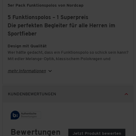
5er Pack Funktionspolos von Nordcap
5 Funktionspolos – 1 Superpreis
Die perfekten Begleiter für alle Herren im
Sportfieber
Design mit Qualität
Wer hätte gedacht, dass ein Funktionspolo so schick sein kann?
Mit edler Melange-Optik, klassischem Polokragen und
sportiven Kontrasten sind Sie mit diesen Modellen in puncto
mehr Informationen
Funktion, Design und Qualität bereits am Ziel.
Atmungsaktiv für sportliche Momente
Die
Mesh
-Innenseite des Materials erlaubt, dass
KUNDENBEWERTUNGEN
Körperfeuchtigkeit kontrolliert nach außen entweicht. Auch
wenn Sie eine Extrarunde joggen, sich im Fitnessstudio
auspowern oder Ihre Wander- und Radtouren immer länger
werden - Sie genießen stets ein angenehm trockenes
Körperklima!
Bewertungen
Ultraleicht und ultrabequem
Jetzt Produkt bewerten
.