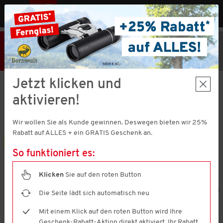
MENÜ
AT
25% Rabatt
Hier klicken
und
Code V51373 einlösen!
+ Geschenk
MBW € 40,-
Jetzt klicken und
Nordcap
aktivieren!
5er Pack Funktionspolos
4.7
(4122)
4.7
Wir wollen Sie als Kunde gewinnen. Deswegen bieten wir 25%
von
5
Rabatt auf ALLES + ein GRATIS Geschenk an.
Sternen,
5er Pack
Durchschnittswert
So funktioniert es:
der
Bewertung.
Read
Klicken
Sie auf den roten Button
4122
Reviews.
Die Seite lädt sich automatisch neu
Link
auf
Mit einem Klick auf den roten Button wird Ihre
derselben
Seite.
Geschenk-Rabatt-Aktion direkt aktiviert. Ihr Rabatt