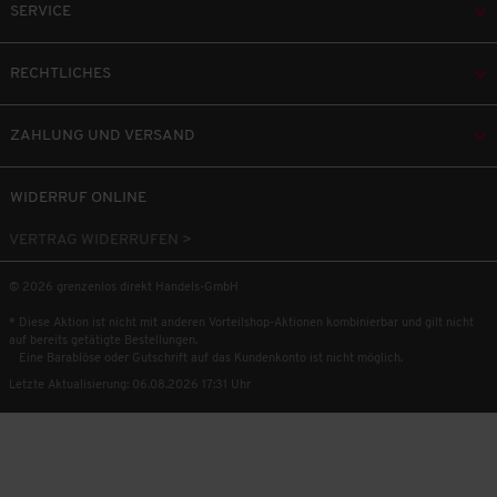
SERVICE
RECHTLICHES
ZAHLUNG UND VERSAND
WIDERRUF ONLINE
VERTRAG WIDERRUFEN >
© 2026 grenzenlos direkt Handels-GmbH
* Diese Aktion ist nicht mit anderen Vorteilshop-Aktionen kombinierbar und gilt nicht
auf bereits getätigte Bestellungen.
Eine Barablöse oder Gutschrift auf das Kundenkonto ist nicht möglich.
Letzte Aktualisierung: 06.08.2026 17:31 Uhr