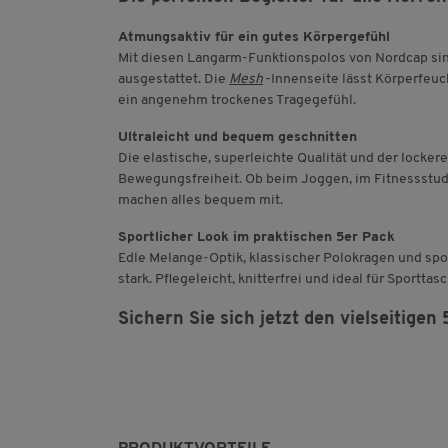
Atmungsaktiv für ein gutes Körpergefühl
Mit diesen Langarm-Funktionspolos von Nordcap sind
ausgestattet. Die
Mesh
-Innenseite lässt Körperfeuc
ein angenehm trockenes Tragegefühl.
Ultraleicht und bequem geschnitten
Die elastische, superleichte Qualität und der locke
Bewegungsfreiheit. Ob beim Joggen, im Fitnessstud
machen alles bequem mit.
Sportlicher Look im praktischen 5er Pack
Edle Melange-Optik, klassischer Polokragen und sp
stark. Pflegeleicht, knitterfrei und ideal für Sport
Sichern Sie sich jetzt den vielseitige