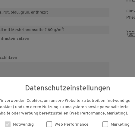
PF
Für 
, rot, blau, grün, anthrazit
Pfle
il mit Mesh-Innenseite (160 g/m²)
g
ntrasteinsätzen
nschlitzen
lierung
rfreie Qualität
Datenschutzeinstellungen
ir verwenden Cookies, um unsere Website zu betreiben (notwendige
ookies) und um deren Nutzung zu analysieren sowie personalisierte
KUNDENBEWERTUNGEN
nhalte oder Werbung bereitzustellen (Web Performance, Marketing).
Notwendig
Web Performance
Marketing