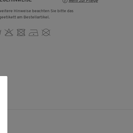
LEGEHINWEISE
Mehr zur Pflege
weitere Hinweise beachten Sie bitte das
geetikett am Bestellartikel.
 H U D K