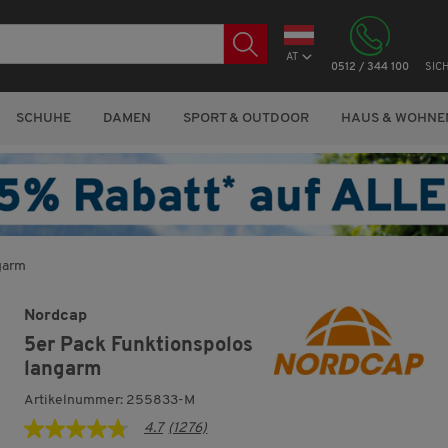
AT
0512 / 344 100
SIC
SCHUHE
DAMEN
SPORT & OUTDOOR
HAUS & WOHNE
garm
Nordcap
5er Pack Funktionspolos
langarm
Artikelnummer: 255833-M
4.7
(1276)
4.7