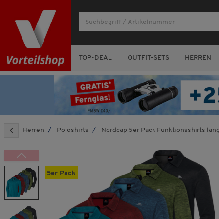
TOP-DEAL
OUTFIT-SETS
HERREN
Herren
Poloshirts
Nordcap 5er Pack Funktionsshirts lan
5er Pack