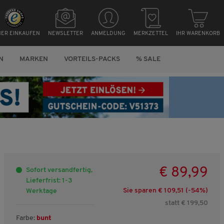
HER EINKAUFEN
NEWSLETTER
ANMELDUNG
MERKZETTEL
IHR WARENKORB
N
MARKEN
VORTEILS-PACKS
% SALE
€ 89,99
Sofort versandfertig,
Lieferfrist: 1-3
Sie sparen € 109,51 (-
54
%)
Werktage
statt € 199,50
Farbe:
bunt