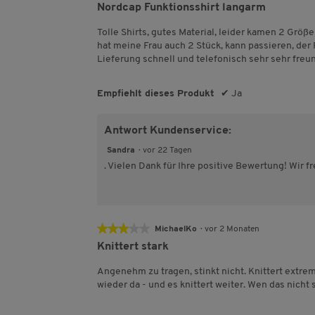
4
Nordcap Funktionsshirt langarm
von
5
Tolle Shirts, gutes Material, leider kamen 2 Größe
Sternen.
hat meine Frau auch 2 Stück, kann passieren, der P
Lieferung schnell und telefonisch sehr sehr freun
Empfiehlt dieses Produkt
✔
Ja
Antwort Kundenservice:
Sandra
·
vor 22 Tagen
. Vielen Dank für Ihre positive Bewertung! Wir 
★★★★★
★★★★★
MichaelKo
·
vor 2 Monaten
3
Knittert stark
von
5
Angenehm zu tragen, stinkt nicht. Knittert extre
Sternen.
wieder da - und es knittert weiter. Wen das nicht st