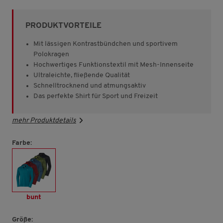
von
5
Sternen,
PRODUKTVORTEILE
Durchschnittswert
der
Bewertung.
Mit lässigen Kontrastbündchen und sportivem
Read
Polokragen
1276
Hochwertiges Funktionstextil mit Mesh-Innenseite
Reviews.
Link
Ultraleichte, fließende Qualität
auf
Schnelltrocknend und atmungsaktiv
derselben
Das perfekte Shirt für Sport und Freizeit
Seite.
mehr Produktdetails
Farbe:
bunt
Größe: