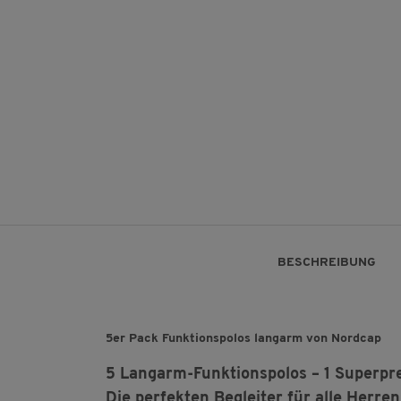
BESCHREIBUNG
5er Pack Funktionspolos langarm von Nordcap
5 Langarm-Funktionspolos – 1 Superpr
Die perfekten Begleiter für alle Herren