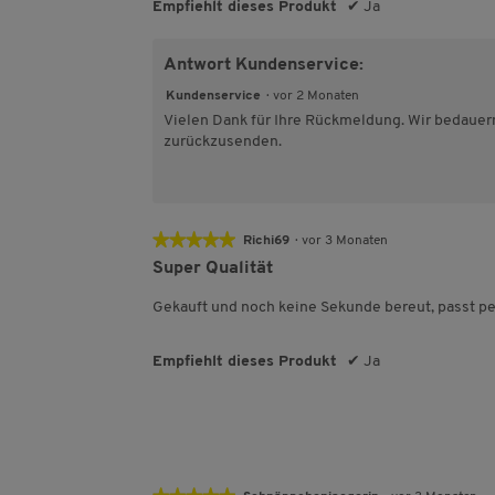
Empfiehlt dieses Produkt
✔
Ja
Antwort Kundenservice:
Kundenservice
·
vor 2 Monaten
Vielen Dank für Ihre Rückmeldung. Wir bedauern
zurückzusenden.
★★★★★
★★★★★
Richi69
·
vor 3 Monaten
5
Super Qualität
von
5
Gekauft und noch keine Sekunde bereut, passt pe
Sternen.
Empfiehlt dieses Produkt
✔
Ja