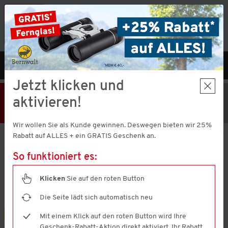
Vorteilshop App:
×
Jetzt neu!
Gleich herunterladen
MENÜ
DE
Jetzt klicken und
25% Rabatt
Hier klicken
und
aktivieren!
Code V51373 einlösen!
+ Geschenk
MBW € 40,-
Wir wollen Sie als Kunde gewinnen. Deswegen bieten wir 25%
Aktion nur noch
1 Tage 16 Stunden 1 Minuten 54 Sekunden
gültig.
Rabatt auf ALLES + ein GRATIS Geschenk an.
So funktioniert es:
Nordcap
5er Pack Herren Sport-Shirts atmungsaktiv
Klicken
Sie auf den roten Button
4.6
(3707)
4.6
von
Die Seite lädt sich automatisch neu
5
Sternen,
5er Pack
Mit einem Klick auf den roten Button wird Ihre
Durchschnittswert
Geschenk-Rabatt-Aktion direkt aktiviert. Ihr Rabatt