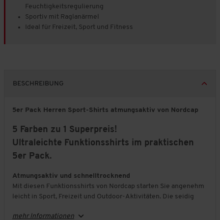
Feuchtigkeitsregulierung
Sportiv mit Raglanärmel
Ideal für Freizeit, Sport und Fitness
BESCHREIBUNG
5er Pack Herren Sport-Shirts atmungsaktiv von Nordcap
5 Farben zu 1 Superpreis!
Ultraleichte Funktionsshirts im praktischen
5er Pack.
Atmungsaktiv und schnelltrocknend
Mit diesen Funktionsshirts von Nordcap starten Sie angenehm
leicht in Sport, Freizeit und Outdoor-Aktivitäten. Die seidig
weiche Qualität trägt sich besonders angenehm und
mehr Informationen
unterstützt einen optimalen Feuchtigkeitstransport.