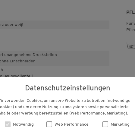
PF
Für 
arz oder weiß
Pfle
h
ert unangenehme Druckstellen
ohne Einschneiden
uh
em Baumwollanteil
 Fuß an
Datenschutzeinstellungen
igkeitsregulierend
 auf Schadstoffe
ir verwenden Cookies, um unsere Website zu betreiben (notwendige
itlich unbedenklich bestätigt.
ookies) und um deren Nutzung zu analysieren sowie personalisierte
nhalte oder Werbung bereitzustellen (Web Performance, Marketing).
Notwendig
Web Performance
Marketing
KUNDENBEWERTUNGEN