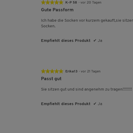
★★★★★
★★★★★
K-P 58
·
vor 20 Tagen
5
Gute Passform
von
5
Ich habe die Socken vor kurzem gekauft,sie sitze
Sternen.
Socken.
Empfiehlt dieses Produkt
✔
Ja
★★★★★
★★★★★
Erika13
·
vor 21 Tagen
5
Passt gut
von
5
Sie sitzen gut und sind angenehm zu tragen!!!!!!!!
Sternen.
Empfiehlt dieses Produkt
✔
Ja