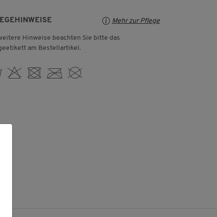
LEGEHINWEISE
Mehr zur Pflege
weitere Hinweise beachten Sie bitte das
geetikett am Bestellartikel.
 H U C K