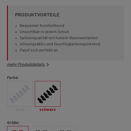
von
5
Sternen,
PRODUKTVORTEILE
Durchschnittswert
der
Bewertung.
Bequemer Komfortbund
Read
Unsichtbar in jedem Schuh
187
Spitzenqualität mit hohem Baumwollanteil
Reviews.
Link
Atmungsaktiv und feuchtigkeitsregulierend
auf
Passt sich perfekt an
derselben
Seite.
mehr Produktdetails
Farbe:
weiß
schwarz
Größe: