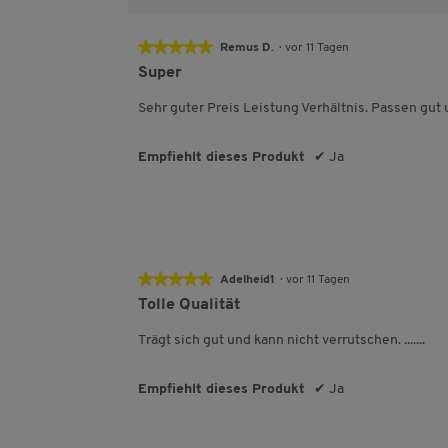
e
★★★★★
★★★★★
Remus D.
·
vor 11 Tagen
5
Super
von
5
Sehr guter Preis Leistung Verhältnis. Passen gut u
Sternen.
Empfiehlt dieses Produkt
✔
Ja
★★★★★
★★★★★
Adelheid1
·
vor 11 Tagen
5
Tolle Qualität
von
5
Trägt sich gut und kann nicht verrutschen. .......
Sternen.
Empfiehlt dieses Produkt
✔
Ja