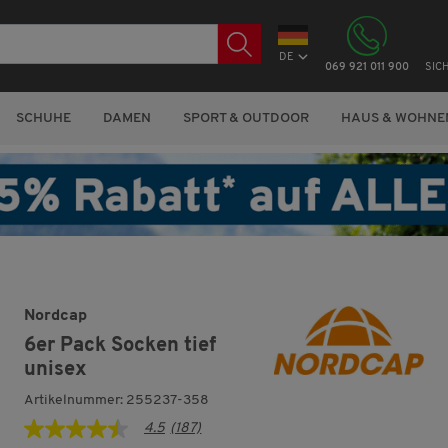
DE
069 921 011 900
SIC
SCHUHE
DAMEN
SPORT & OUTDOOR
HAUS & WOHNE
Nordcap
6er Pack Socken tief
unisex
Artikelnummer: 255237-358
4.5
(187)
4.5