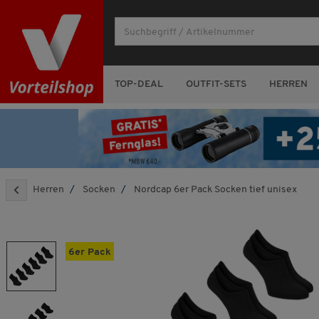
TOP-DEAL
OUTFIT-SETS
HERREN
Herren
Socken
Nordcap 6er Pack Socken tief unisex
6er Pack