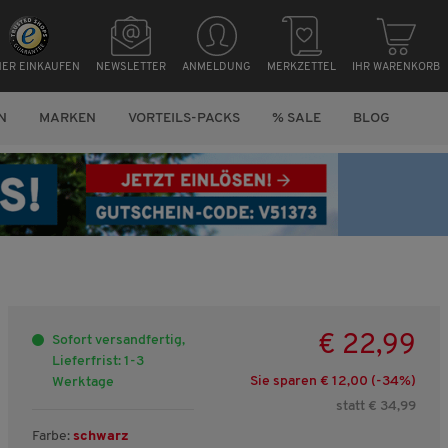
HER EINKAUFEN
NEWSLETTER
ANMELDUNG
MERKZETTEL
IHR WARENKORB
N
MARKEN
VORTEILS-PACKS
% SALE
BLOG
€ 22,99
Sofort versandfertig,
Lieferfrist: 1-3
Sie sparen € 12,00 (-
34
%)
Werktage
statt € 34,99
Farbe:
schwarz