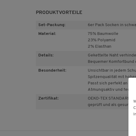
PRODUKTVORTEILE
Set-Packung:
6er Pack Socken in schw
Material:
75% Baumwolle
23% Polyamid
2% Elasthan
Details:
Gekettelte Naht verhind
Bequemer Komfortbund 
Besonderheit:
Unsichtbar in jedem Sch
Spitzenqualität mit hoh
Passt sich perfekt an den
Atmungsaktiv und feucht
Zertifikat:
OEKO-TEX STANDARD 100:
W
geprüft und als gesundhe
C
I