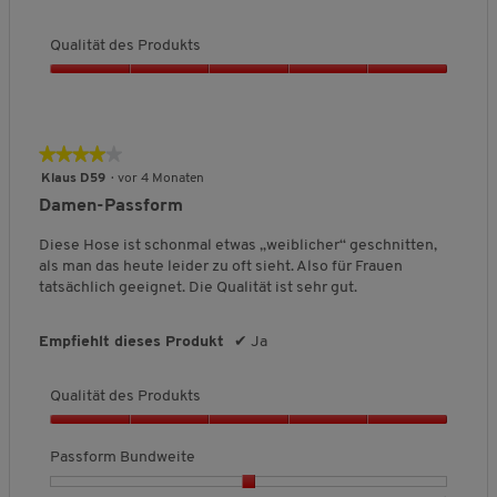
v
n
e
c
Z
Z
h
o
g
i
h
u
u
e
Qualität des Produkts
n
t
n
k
l
B
3
i
u
a
e
Q
.
t
r
n
w
u
t
z
g
e
a
l
r
l
★★★★★
★★★★★
i
t
i
4
c
Klaus D59
·
vor 4 Monaten
u
t
von
h
Damen-Passform
n
ä
5
e
g
t
Sternen.
B
Diese Hose ist schonmal etwas „weiblicher“ geschnitten,
:
d
e
als man das heute leider zu oft sieht. Also für Frauen
1
e
w
tatsächlich geeignet. Die Qualität ist sehr gut.
v
s
e
o
P
r
n
r
Empfiehlt dieses Produkt
✔
Ja
t
3
o
u
.
d
n
Qualität des Produkts
u
g
k
:
Q
t
2
u
Passform Bundweite
s
v
a
,
o