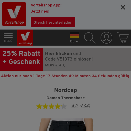
Vorteilshop App:
×
Jetzt neu!
Gleich herunterladen
MENÜ
DE
25% Rabatt
Hier klicken
und
Code V51373 einlösen!
+ Geschenk
MBW € 40,-
Aktion nur noch
1 Tage 17 Stunden 49 Minuten 33 Sekunden
gültig.
Nordcap
Damen Thermohose
4.2
(804)
4.2
von
5
Sternen,
Durchschnittswert