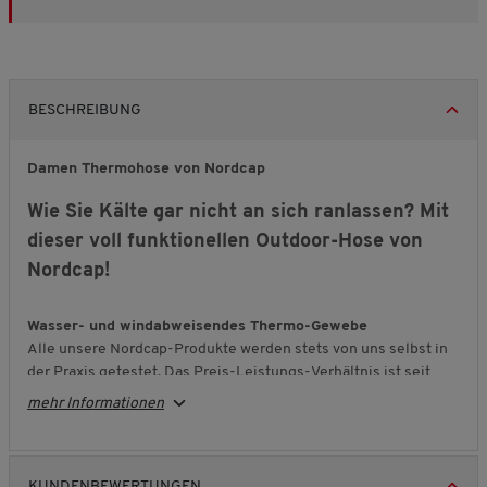
BESCHREIBUNG
Damen Thermohose von Nordcap
Wie Sie Kälte gar nicht an sich ranlassen? Mit
dieser voll funktionellen Outdoor-Hose von
Nordcap!
Wasser- und windabweisendes Thermo-Gewebe
Alle unsere Nordcap-Produkte werden stets von uns selbst in
der Praxis getestet. Das Preis-Leistungs-Verhältnis ist seit
Jahren unschlagbar, weshalb sich die Produkte von Nordcap
mehr Informationen
auch seit vielen Jahren größter Beliebtheit erfreuen.
Funktionell
Bei dieser Wintersporthose ist die äußerste Gewebeschicht
KUNDENBEWERTUNGEN