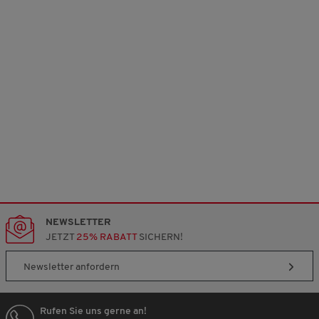
o
n
3
.
NEWSLETTER
JETZT
25% RABATT
SICHERN!
Newsletter anfordern
Rufen Sie uns gerne an!