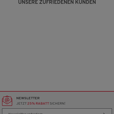
g
UNSERE ZUFRIEDENEN KUNDEN
:
2
v
o
n
3
.
NEWSLETTER
JETZT
25% RABATT
SICHERN!