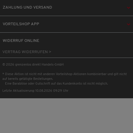
ZAHLUNG UND VERSAND
VORTEILSHOP APP
WIDERRUF ONLINE
VERTRAG WIDERRUFEN >
© 2026 grenzenlos direkt Handels-GmbH
* Diese Aktion ist nicht mit anderen Vorteilshop-Aktionen kombinierbar und gilt nicht
auf bereits getätigte Bestellungen.
Eine Barablöse oder Gutschrift auf das Kundenkonto ist nicht möglich.
Letzte Aktualisierung: 10.08.2026 09:29 Uhr