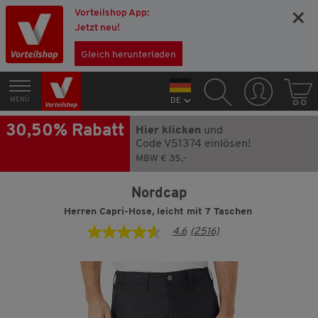
Vorteilshop App:
×
Jetzt neu!
Gleich herunterladen
MENÜ
DE
30,50% Rabatt
Hier klicken
und
Code V51374 einlösen!
MBW € 35,-
Nordcap
Herren Capri-Hose, leicht mit 7 Taschen
4.6
(2516)
4.6
von
5
Sternen,
Durchschnittswert
der
Bewertung.
Read