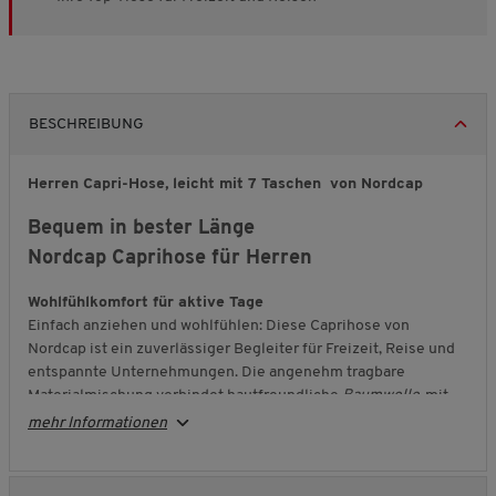
BESCHREIBUNG
Herren Capri-Hose, leicht mit 7 Taschen von Nordcap
Bequem in bester Länge
Nordcap Caprihose für Herren
Wohlfühlkomfort für aktive Tage
Einfach anziehen und wohlfühlen: Diese Caprihose von
Nordcap ist ein zuverlässiger Begleiter für Freizeit, Reise und
entspannte Unternehmungen. Die angenehm tragbare
Materialmischung verbindet hautfreundliche
Baumwolle
mit
strapazierfähiger Kunstfaser. So entsteht ein Stoff, der sich gut
mehr Informationen
anfühlt, langlebig ist und vieles mitmacht.
Guter Sitz durch Dehnzonen