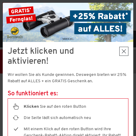
Vorteilshop App:
×
Jetzt neu!
Gleich herunterladen
MENÜ
DE
Jetzt klicken und
25% Rabatt
Hier klicken
und
aktivieren!
Code V51373 einlösen!
+ Geschenk
MBW € 40,-
Wir wollen Sie als Kunde gewinnen. Deswegen bieten wir 25%
Aktion nur noch
3 Stunden 59 Minuten 46 Sekunden
gültig.
Rabatt auf ALLES + ein GRATIS Geschenk an.
So funktioniert es:
Nordcap
Herren Funktionsjacke
Klicken
Sie auf den roten Button
4.7
(176)
4.7
von
Die Seite lädt sich automatisch neu
5
Sternen,
Mit einem Klick auf den roten Button wird Ihre
Durchschnittswert
Geschenk-Rabatt-Aktion direkt aktiviert. Ihr Rabatt