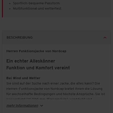
Sportlich-bequeme Passform
Multifunktional und wetterfest
BESCHREIBUNG
Herren Funktionsjacke von Nordcap
Ein echter Alleskönner
Funktion und Komfort vereint
Bei Wind und Wetter
Sie sind auf der Suche nach einer Jacke, die alles kann? Die
Herren-Funktionsjacke von Nordcap bietet Ihnen die Lösung
für wechselhafte Bedingungen und höchste Ansprüche. Sie ist
wasserdicht (10.000 mm
Wassersäule
), winddicht und
gleichzeitig atmungsaktiv – damit bleiben Sie stets trocken
mehr Informationen
und komfortabel.