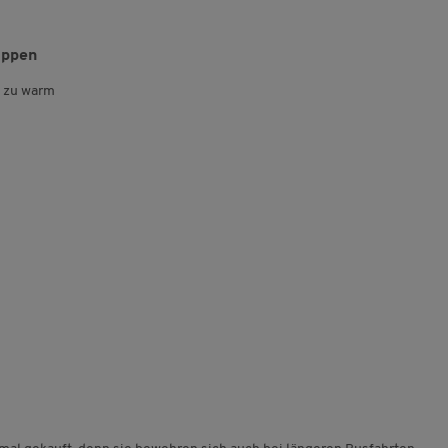
appen
s zu warm