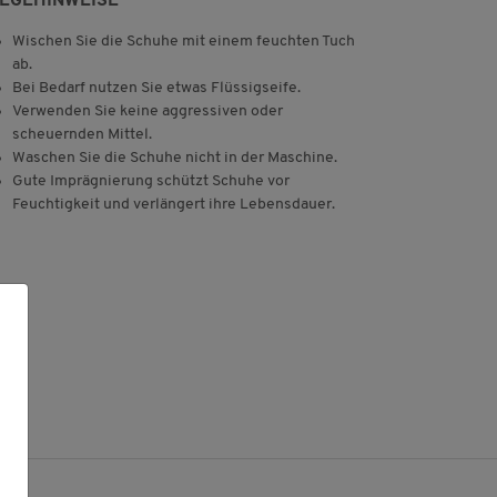
LEGEHINWEISE
Wischen Sie die Schuhe mit einem feuchten Tuch
ab.
Bei Bedarf nutzen Sie etwas Flüssigseife.
Verwenden Sie keine aggressiven oder
scheuernden Mittel.
Waschen Sie die Schuhe nicht in der Maschine.
Gute Imprägnierung schützt Schuhe vor
Feuchtigkeit und verlängert ihre Lebensdauer.