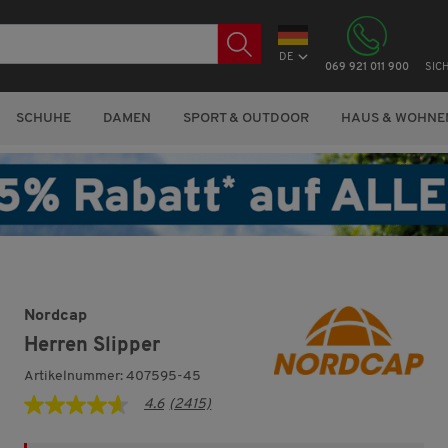
DE
069 921 011 900
SIC
SCHUHE
DAMEN
SPORT & OUTDOOR
HAUS & WOHNE
Nordcap
Herren Slipper
Artikelnummer: 407595-45
4.6
(2415)
4.6
von
5