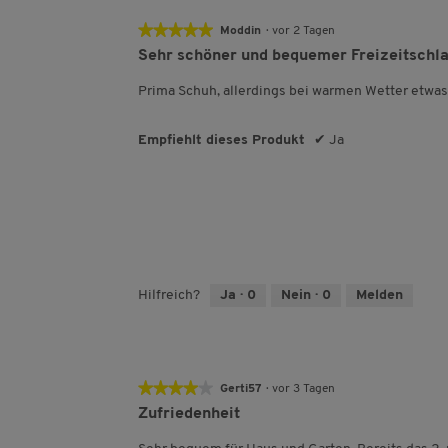
★★★★★
★★★★★
Moddin
·
vor 2 Tagen
5
Sehr schöner und bequemer Freizeitschl
von
5
Prima Schuh, allerdings bei warmen Wetter etwa
Sternen.
Empfiehlt dieses Produkt
✔
Ja
Hilfreich?
Ja ·
0
Nein ·
0
Melden
★★★★★
★★★★★
Gerti57
·
vor 3 Tagen
4
Zufriedenheit
von
5