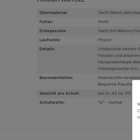
PRODUKTVORTEILE
Obermaterial:
Textil (Mesh, Mikrofa
Futter:
Textil
Einlegesohle:
Textil mit Memory F
Laufsohle:
Phylon
Details:
Ultraleichte Herren-
Flexibel und anschm
Herausnehmbare Mem
Unkomplizierter Ein-
Besonderheiten:
Federleichte Verarbe
Bequeme Passform
Gewicht pro Schuh:
bei Gr. 42 ca. 170 g
Schuhweite:
"G" - normal
W
C
I