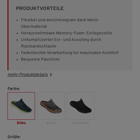
Sternen,
PRODUKTVORTEILE
Durchschnittswert
der
Bewertung.
Flexibel und anschmiegsam dank Mesh-
Read
Obermaterial
2415
Herausnehmbare Memory-Foam-Einlegesohle
Reviews.
Link
Unkomplizierter Ein- und Ausstieg durch
auf
Ripsbandschlaufe
derselben
Federleichte Verarbeitung für maximalen Komfort
Seite.
Bequeme Passform
mehr Produktdetails
Farbe:
blau
grau
schwarz
Größe: