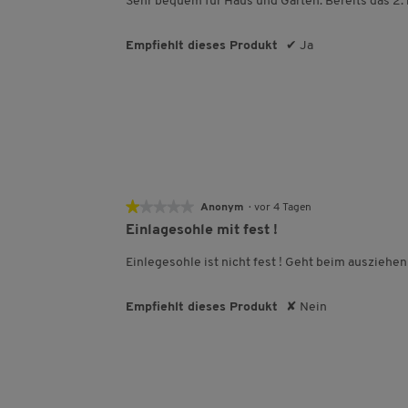
Sehr bequem für Haus und Garten. Bereits das 2. 
Sternen.
Empfiehlt dieses Produkt
✔
Ja
★★★★★
★★★★★
Anonym
·
vor 4 Tagen
1
Einlagesohle mit fest !
von
5
Einlegesohle ist nicht fest ! Geht beim ausziehen 
Sternen.
Empfiehlt dieses Produkt
✘
Nein