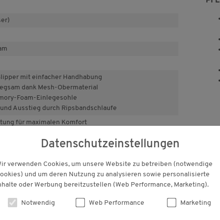
PF
ser)
oam
Slipper mit einfacher Handhabung
iegsam dank Mesh-Obermaterial
ory-Foam-Einlegesohle
 und Ausstieg durch Ripsbandschlaufe
itung für maximalen Komfort
Datenschutzeinstellungen
ir verwenden Cookies, um unsere Website zu betreiben (notwendige
ookies) und um deren Nutzung zu analysieren sowie personalisierte
nhalte oder Werbung bereitzustellen (Web Performance, Marketing).
KUNDENBEWERTUNGEN
Notwendig
Web Performance
Marketing