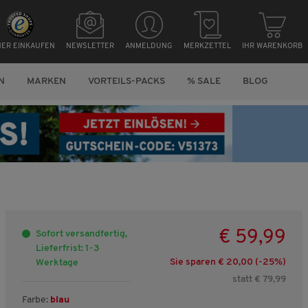
HER EINKAUFEN
NEWSLETTER
ANMELDUNG
MERKZETTEL
IHR WARENKORB
N
MARKEN
VORTEILS-PACKS
% SALE
BLOG
€ 59,99
Sofort versandfertig,
Lieferfrist: 1-3
Sie sparen € 20,00 (-
25
%)
Werktage
statt € 79,99
Farbe:
blau