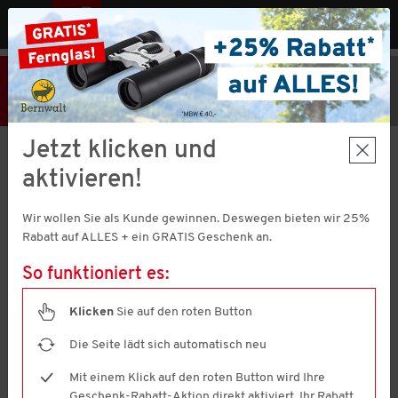
MENÜ
AT
25% Rabatt
Hier klicken
und
Code V51373 einlösen!
+ Geschenk
MBW € 40,-
Aktion nur noch
21 Stunden 26 Minuten 16 Sekunden
gültig.
Jetzt klicken und
aktivieren!
Nordcap
Herren Slipper
Wir wollen Sie als Kunde gewinnen. Deswegen bieten wir 25%
4.6
(2430)
Rabatt auf ALLES + ein GRATIS Geschenk an.
4.6
von
5
So funktioniert es:
Sternen,
Durchschnittswert
der
Klicken
Sie auf den roten Button
Bewertung.
Read
Die Seite lädt sich automatisch neu
2430
Reviews.
Mit einem Klick auf den roten Button wird Ihre
Link
Geschenk-Rabatt-Aktion direkt aktiviert. Ihr Rabatt
auf