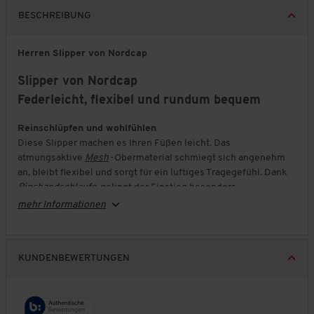
BESCHREIBUNG
Herren Slipper von Nordcap
Slipper von Nordcap
Federleicht, flexibel und rundum bequem
Reinschlüpfen und wohlfühlen
Diese Slipper machen es Ihren Füßen leicht. Das
atmungsaktive
Mesh
-Obermaterial schmiegt sich angenehm
an, bleibt flexibel und sorgt für ein luftiges Tragegefühl. Dank
Ripsbandschlaufe
gelingt der Einstieg besonders
unkompliziert – ideal, wenn es schnell gehen soll.
mehr Informationen
Komfort, der sich anpasst
Die herausnehmbare Memory-Foam-Innensohle passt sich
Ihrer Fußform an und dämpft jeden Schritt angenehm. So
KUNDENBEWERTUNGEN
gehen Sie weich, entspannt und mit spürbarer Entlastung –
ganz gleich, ob Sie unterwegs sind oder den Tag ruhig angehen.
Luftig leicht fühlen