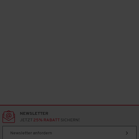
2
v
o
n
3
.
NEWSLETTER
JETZT
25% RABATT
SICHERN!
Newsletter anfordern