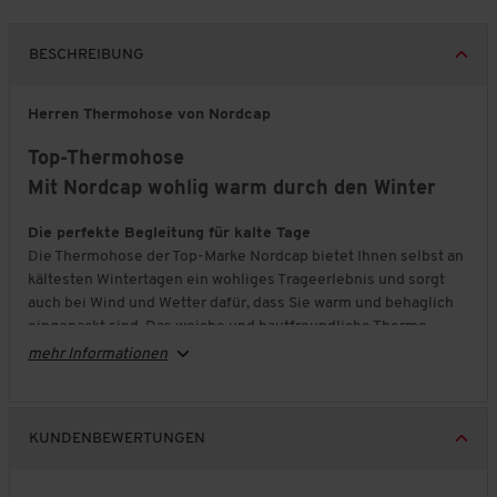
BESCHREIBUNG
Herren Thermohose von Nordcap
Top-Thermohose
Mit Nordcap wohlig warm durch den Winter
Die perfekte Begleitung für kalte Tage
Die Thermohose der Top-Marke Nordcap bietet Ihnen selbst an
kältesten Wintertagen ein wohliges Trageerlebnis und sorgt
auch bei Wind und Wetter dafür, dass Sie warm und behaglich
eingepackt sind. Das weiche und hautfreundliche Thermo-
Innenfutter hält die Kälte effektiv ab und bewahrt Ihre
mehr Informationen
Körperwärme.
Praktisch und durchdacht
In den vier praktischen Reißverschluss-Taschen lassen sich
KUNDENBEWERTUNGEN
nicht nur kalte Hände wärmen, sondern auch allerlei
persönliche Gegenstände sicher verstauen. Der mitgelieferte