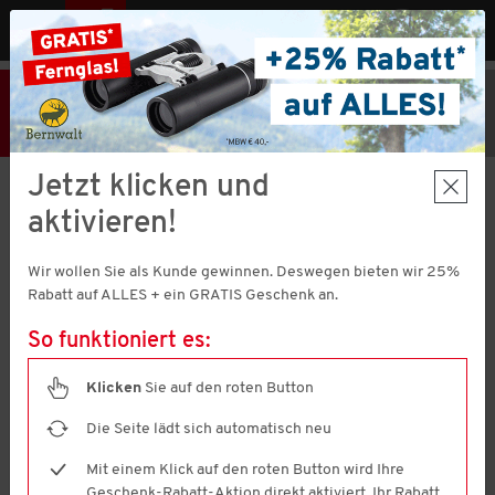
MENÜ
AT
25% Rabatt
Hier klicken
und
Code V51373 einlösen!
+ Geschenk
MBW € 40,-
Aktion nur noch
1 Tage 23 Stunden 1 Minuten 59 Sekunden
gültig.
Jetzt klicken und
aktivieren!
Nordcap
Herren Thermohose
Wir wollen Sie als Kunde gewinnen. Deswegen bieten wir 25%
4.3
(1006)
Rabatt auf ALLES + ein GRATIS Geschenk an.
4.3
von
5
So funktioniert es:
Sternen,
Durchschnittswert
der
Klicken
Sie auf den roten Button
Bewertung.
Read
Die Seite lädt sich automatisch neu
1006
Reviews.
Mit einem Klick auf den roten Button wird Ihre
Link
Geschenk-Rabatt-Aktion direkt aktiviert. Ihr Rabatt
auf