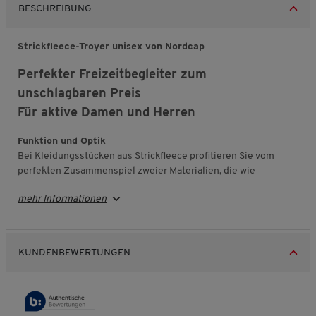
BESCHREIBUNG
Strickfleece-Troyer unisex von Nordcap
Perfekter Freizeitbegleiter zum
unschlagbaren Preis
Für aktive Damen und Herren
Funktion und Optik
Bei Kleidungsstücken aus Strickfleece profitieren Sie vom
perfekten Zusammenspiel zweier Materialien, die wie
füreinander geschaffen sind. Der topmodische Strick sorgt für
mehr Informationen
eine schicke Optik, während der flauschig-weiche
Fleece
eine
hervorragende
Wärmeisolierung bietet.
KUNDENBEWERTUNGEN
Atmungsaktiv und schnelltrocknend
Dank den funktionellen Eigenschaften ist dieser Strickfleece-
Troyer darüber hinaus atmungsaktiv und schnelltrocknend –
ideal für Sport und Freizeit, denn so behalten Sie stets ein
wohltemperiertes Körperklima.