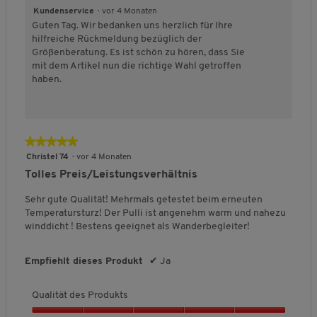
t
e
e
s
s
n
Kundenservice
·
vor 4 Monaten
s
d
d
c
g
Guten Tag. Wir bedanken uns herzlich für Ihre
,
e
e
h
:
hilfreiche Rückmeldung bezüglich der
5
u
u
n
3
Größenberatung. Es ist schön zu hören, dass Sie
v
t
t
i
v
mit dem Artikel nun die richtige Wahl getroffen
o
e
e
t
o
haben.
n
t
t
t
n
5
F
F
l
5
ä
ä
i
.
l
l
c
l
l
h
★★★★★
★★★★★
t
t
e
5
Christel 74
·
vor 4 Monaten
k
g
B
von
Tolles Preis/Leistungsverhältnis
l
r
e
5
e
o
w
Sternen.
Sehr gute Qualität! Mehrmals getestet beim erneuten
i
ß
e
Temperatursturz! Der Pulli ist angenehm warm und nahezu
n
a
r
winddicht ! Bestens geeignet als Wanderbegleiter!
a
u
t
u
s
u
Empfiehlt dieses Produkt
✔
s
n
Ja
g
:
Qualität des Produkts
3
v