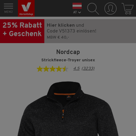
MENÜ
AT
25% Rabatt
Hier klicken
und
Code V51373 einlösen!
+ Geschenk
MBW € 40,-
Nordcap
Strickfleece-Troyer unisex
4.5
(3233)
4.5
von
5
Sternen,
Durchschnittswert
der
Bewertung.
Read
3233
Reviews.
Link
auf
derselben
Seite.