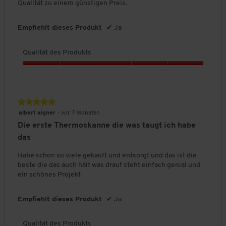
Qualität zu einem günstigen Preis.
s
P
r
Empfiehlt dieses Produkt
✔
Ja
o
d
Qualität des Produkts
u
k
Q
t
u
s
a
,
l
★★★★★
★★★★★
5
i
v
5
albert aigner
·
vor 7 Monaten
t
o
von
Die erste Thermoskanne die was taugt ich habe
ä
n
5
t
das
5
Sternen.
d
Habe schon so viele gekauft und entsorgt und das ist die
e
beste die das auch hält was drauf steht einfach genial und
s
ein schönes Projekt
P
r
o
Empfiehlt dieses Produkt
✔
Ja
d
u
k
Qualität des Produkts