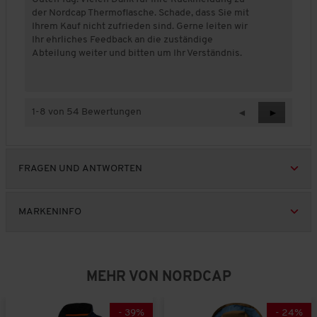
ä
der Nordcap Thermoflasche. Schade, dass Sie mit
n
t
Ihrem Kauf nicht zufrieden sind. Gerne leiten wir
5
d
Ihr ehrliches Feedback an die zuständige
e
Abteilung weiter und bitten um Ihr Verständnis.
s
P
r
o
1-8 von 54 Bewertungen
Z
◄
W
►
d
u
e
u
r
i
k
ü
t
t
FRAGEN UND ANTWORTEN
c
e
s
,
k
r
1
R
R
v
e
e
MARKENINFO
o
v
v
n
i
i
5
e
e
w
w
MEHR VON NORDCAP
s
s
-
39
%
-
24
%