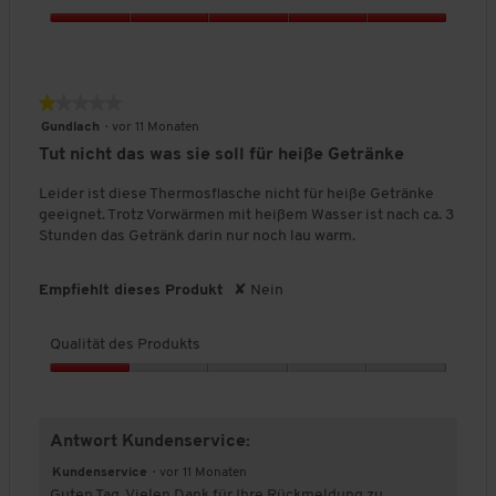
t
Q
s
u
,
a
5
l
v
★★★★★
★★★★★
i
o
1
Gundlach
·
vor 11 Monaten
t
n
von
Tut nicht das was sie soll für heiße Getränke
ä
5
5
t
Sternen.
Leider ist diese Thermosflasche nicht für heiße Getränke
d
geeignet. Trotz Vorwärmen mit heißem Wasser ist nach ca. 3
e
Stunden das Getränk darin nur noch lau warm.
s
P
r
Empfiehlt dieses Produkt
✘
Nein
o
d
Qualität des Produkts
u
k
Q
t
u
s
a
,
Antwort Kundenservice:
l
5
i
Kundenservice
·
vor 11 Monaten
v
t
Guten Tag. Vielen Dank für Ihre Rückmeldung zu
o