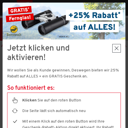
MENÜ
AT
25% Rabatt
Hier klicken
und
Code V51373 einlösen!
+ Geschenk
MBW € 40,-
Aktion nur noch
1 Tage 11 Stunden 22 Minuten 58 Sekunden
gültig.
Jetzt klicken und
aktivieren!
Nordcap
Thermosflasche
Wir wollen Sie als Kunde gewinnen. Deswegen bieten wir 25%
4.7
(54)
Rabatt auf ALLES + ein GRATIS Geschenk an.
4.7
von
5
So funktioniert es:
Sternen,
Durchschnittswert
der
Klicken
Sie auf den roten Button
Bewertung.
Read
Die Seite lädt sich automatisch neu
54
Reviews.
Mit einem Klick auf den roten Button wird Ihre
Link
Geschenk-Rabatt-Aktion direkt aktiviert. Ihr Rabatt
auf