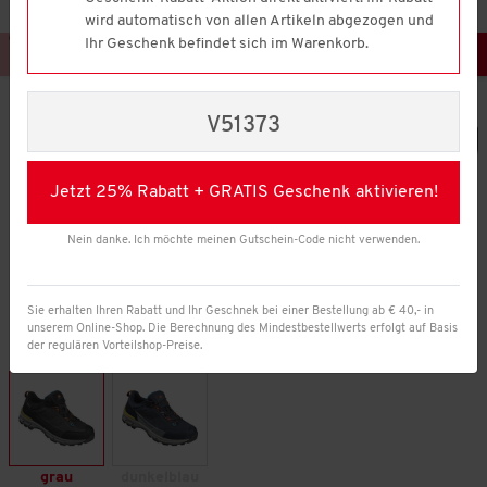
wird automatisch von allen Artikeln abgezogen und
Ihr Geschenk befindet sich im Warenkorb.
V51373
Jetzt 25% Rabatt + GRATIS Geschenk aktivieren!
Nein danke. Ich möchte meinen Gutschein-Code nicht verwenden.
Sie erhalten Ihren Rabatt und Ihr Geschnek bei einer Bestellung ab € 40,- in
unserem Online-Shop. Die Berechnung des Mindestbestellwerts erfolgt auf Basis
der regulären Vorteilshop-Preise.
Farbe:
grau
dunkelblau