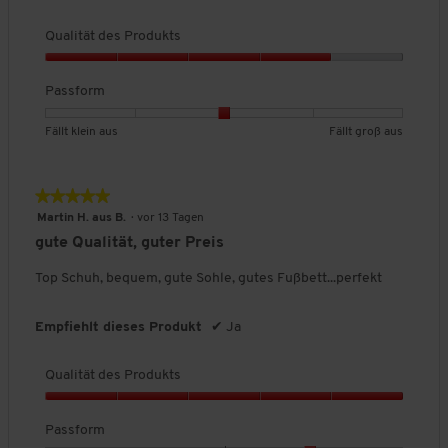
g
:
Qualität des Produkts
3
v
Q
o
u
Passform
n
a
5
l
B
B
P
Fällt klein aus
Fällt groß aus
.
i
e
e
a
t
w
w
s
ä
e
e
s
★★★★★
★★★★★
t
r
r
f
5
Martin H. aus B.
·
vor 13 Tagen
d
t
t
o
von
e
gute Qualität, guter Preis
u
u
r
5
s
n
n
m
Sternen.
Top Schuh, bequem, gute Sohle, gutes Fußbett...perfekt
P
g
g
,
r
v
v
D
o
o
o
u
Empfiehlt dieses Produkt
✔
Ja
d
n
n
r
u
1
5
c
k
Qualität des Produkts
b
b
h
t
e
e
s
Q
s
d
d
c
u
Passform
,
e
e
h
a