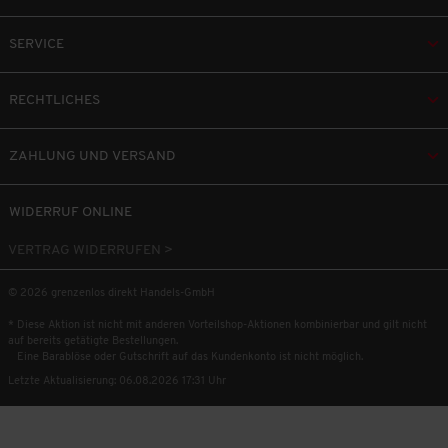
SERVICE
RECHTLICHES
ZAHLUNG UND VERSAND
WIDERRUF ONLINE
VERTRAG WIDERRUFEN >
© 2026 grenzenlos direkt Handels-GmbH
* Diese Aktion ist nicht mit anderen Vorteilshop-Aktionen kombinierbar und gilt nicht
auf bereits getätigte Bestellungen.
Eine Barablöse oder Gutschrift auf das Kundenkonto ist nicht möglich.
Letzte Aktualisierung: 06.08.2026 17:31 Uhr