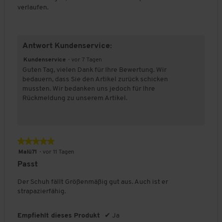
o
o
u
s
n
verlaufen.
d
n
n
r
g
u
1
5
c
:
k
b
b
h
3
t
e
e
s
v
Antwort Kundenservice:
s
d
d
c
o
,
e
e
h
n
Kundenservice
·
vor 7 Tagen
5
u
u
n
5
Guten Tag, vielen Dank für Ihre Bewertung. Wir
v
t
t
i
.
bedauern, dass Sie den Artikel zurück schicken
o
e
e
t
mussten. Wir bedanken uns jedoch für Ihre
n
t
t
t
Rückmeldung zu unserem Artikel.
5
F
F
l
ä
ä
i
l
l
c
l
l
h
★★★★★
★★★★★
t
t
e
5
k
g
B
Malü71
·
vor 11 Tagen
von
l
r
e
Passt
5
e
o
w
Sternen.
i
ß
e
Der Schuh fällt Größenmäßig gut aus. Auch ist er
n
a
r
strapazierfähig.
a
u
t
u
s
u
Empfiehlt dieses Produkt
✔
Ja
s
n