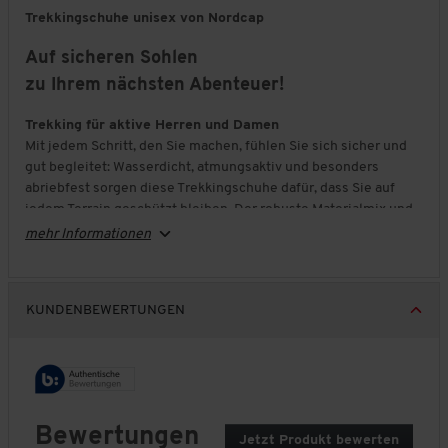
Trekkingschuhe unisex von Nordcap
Auf sicheren Sohlen
zu Ihrem nächsten Abenteuer!
Trekking für aktive Herren und Damen
Mit jedem Schritt, den Sie machen, fühlen Sie sich sicher und
gut begleitet: Wasserdicht, atmungsaktiv und besonders
abriebfest sorgen diese Trekkingschuhe dafür, dass Sie auf
jedem Terrain geschützt bleiben. Der robuste Materialmix und
die schützende Zehenkappe bieten zusätzlichen Schutz.
mehr Informationen
Stabilität trifft Komfort
Die rutschfeste Laufsohle sorgt für sicheren Halt auf
unterschiedlichsten Untergründen, während die dämpfende
KUNDENBEWERTUNGEN
Zwischensohle langanhaltenden Laufkomfort bietet. Das
atmungsaktive Innenmaterial sorgt derweil für eine gute
Luftzirkulation.
Vielseitig und verlässlich
Egal, ob Sie sich durch steiniges Gelände kämpfen oder auf
Bewertungen
Jetzt Produkt bewerten
.