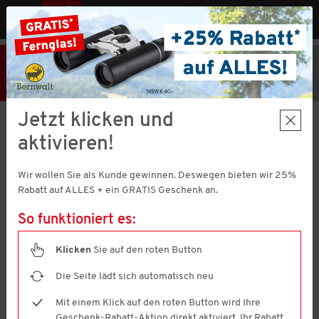
MENÜ
AT
25% Rabatt
Hier klicken
und
Code V51373 einlösen!
+ Geschenk
MBW € 40,-
Jetzt klicken und
Nordcap
aktivieren!
Trekkingschuhe unisex
4.5
(1233)
4.5
Wir wollen Sie als Kunde gewinnen. Deswegen bieten wir 25%
von
5
Rabatt auf ALLES + ein GRATIS Geschenk an.
Sternen,
Durchschnittswert
So funktioniert es:
der
Bewertung.
Read
Klicken
Sie auf den roten Button
1233
Reviews.
Die Seite lädt sich automatisch neu
Link
auf
Mit einem Klick auf den roten Button wird Ihre
derselben
Seite.
Geschenk-Rabatt-Aktion direkt aktiviert. Ihr Rabatt