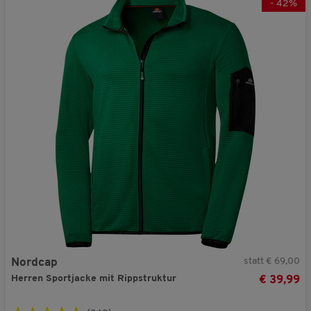
-
42
%
statt € 69,00
Nordcap
Herren Sportjacke mit Rippstruktur
€ 39,99