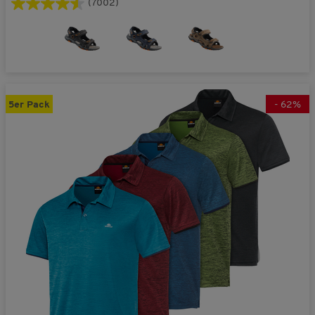
(7002)
5er Pack
-
62
%