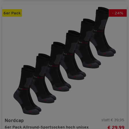
6er Pack
-
24
%
statt € 39,95
Nordcap
6er Pack Allround-Sportsocken hoch unisex
€ 29,99