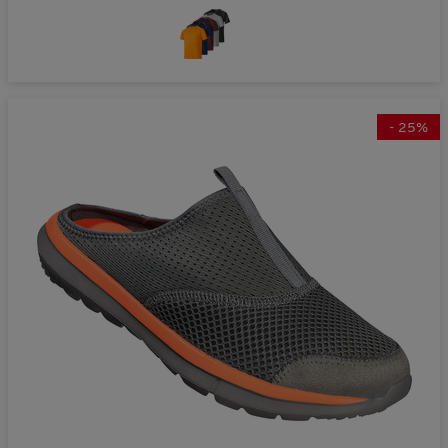
-
25
%