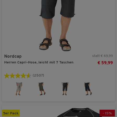
statt € 69,99
Nordcap
Herren Capri-Hose, leicht mit 7 Taschen
€ 59,99
(2507)
5er Pack
-
15
%