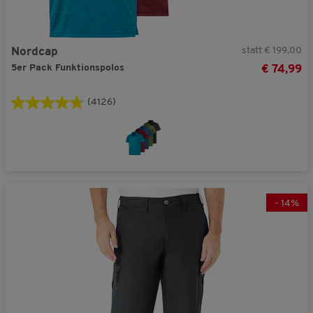
statt € 199,00
Nordcap
5er Pack Funktionspolos
€ 74,99
(4126)
-
14
%