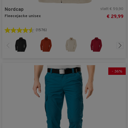
statt € 59,90
Nordcap
Fleecejacke unisex
€ 29,99
(1576)
-
36
%