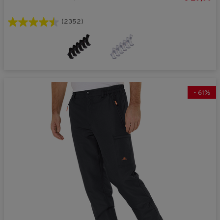
(2352)
-
61
%