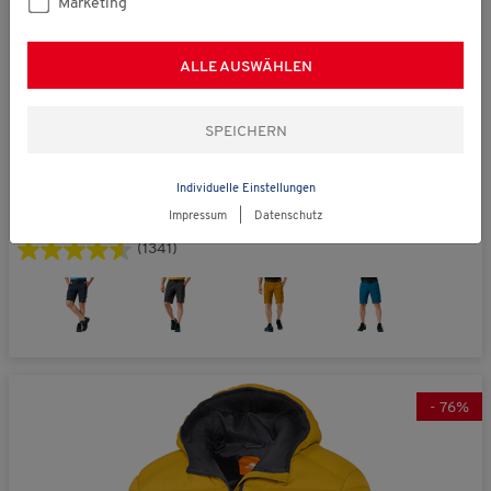
Marketing
ALLE AUSWÄHLEN
statt € 79,99
Nordcap
Individuelle Einstellungen
Herren Funktionsbermudas
€ 59,99
Impressum
|
Datenschutz
(1341)
-
76
%