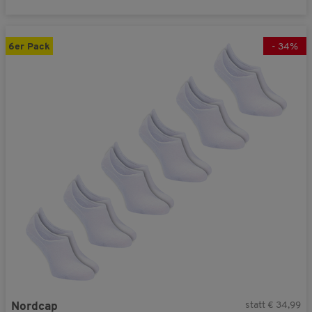
6er Pack
-
34
%
statt € 34,99
Nordcap