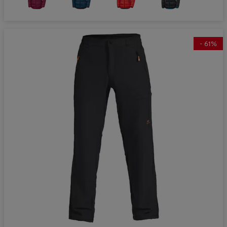
-
61
%