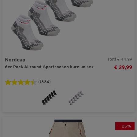
statt € 44,99
Nordcap
6er Pack Allround-Sportsocken kurz unisex
€ 29,99
(1834)
-
25
%