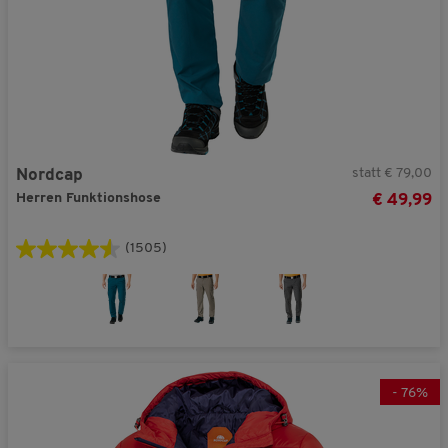
statt € 79,00
Nordcap
Herren Funktionshose
€ 49,99
(1505)
-
76
%