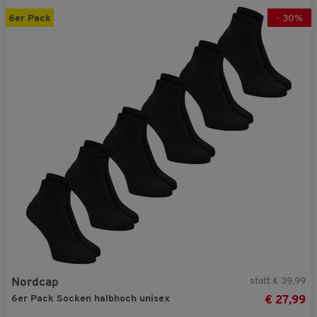
6er Pack
-
30
%
statt € 39,99
Nordcap
6er Pack Socken halbhoch unisex
€ 27,99