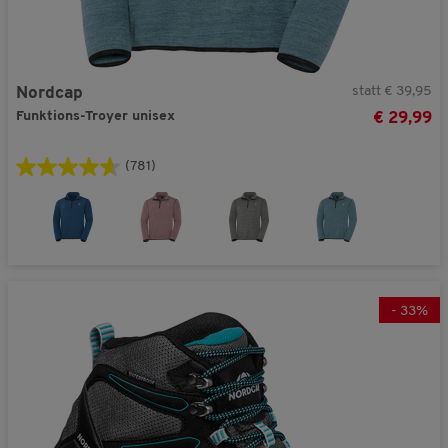
statt € 39,95
Nordcap
Funktions-Troyer unisex
€ 29,99
(781)
-
33
%