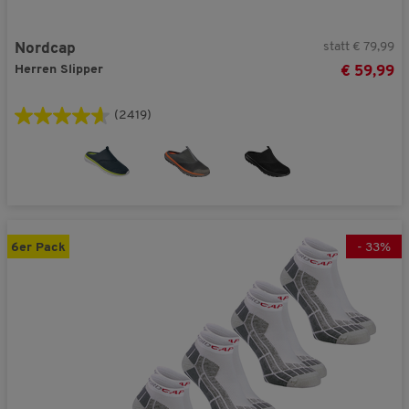
statt € 79,99
Nordcap
Herren Slipper
€ 59,99
(2419)
6er Pack
-
33
%