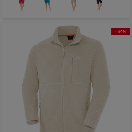
-
49
%