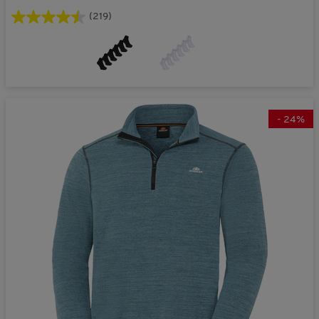
(219)
-
24
%