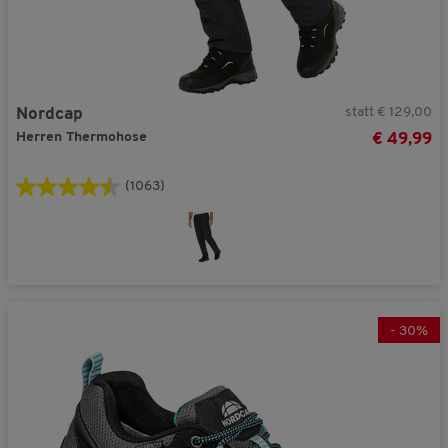
statt € 129,00
Nordcap
Herren Thermohose
€ 49,99
(1063)
-
30
%