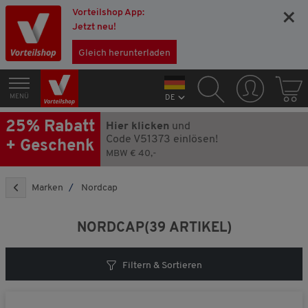
Vorteilshop App:
×
Jetzt neu!
Gleich herunterladen
MENÜ
DE
25% Rabatt
Hier klicken
und
Code V51373 einlösen!
+ Geschenk
MBW € 40,-
Marken
Nordcap
NORDCAP
(39 ARTIKEL)
Filtern & Sortieren