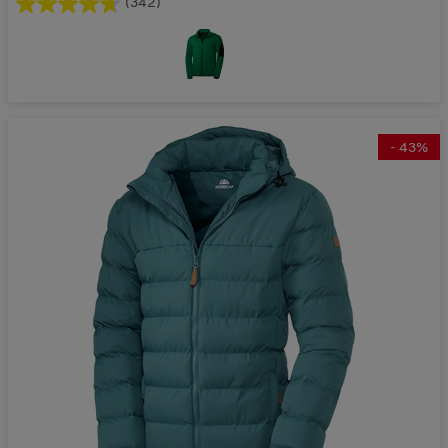
(342)
-
43
%