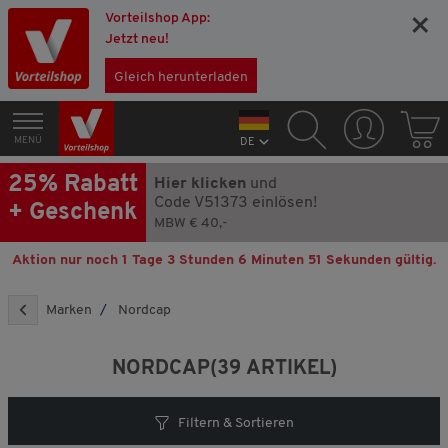
Vorteilshop App:
×
Jetzt neu!
Gleich herunterladen
MENÜ
DE
25% Rabatt
Hier klicken
und
Code V51373 einlösen!
+ Geschenk
MBW € 40,-
Aktion nur noch
1 Tage 3 Stunden 6 Minuten 49 Sekunden
gültig.
Marken
Nordcap
NORDCAP
(39 ARTIKEL)
Filtern & Sortieren