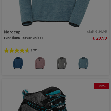
statt € 39,95
Nordcap
Funktions-Troyer unisex
€ 29,99
(781)
-
33
%