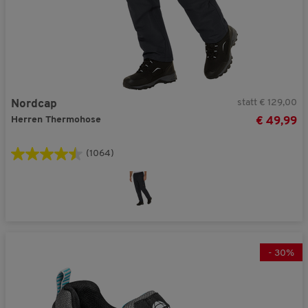
statt € 129,00
Nordcap
Herren Thermohose
€ 49,99
(1064)
-
30
%