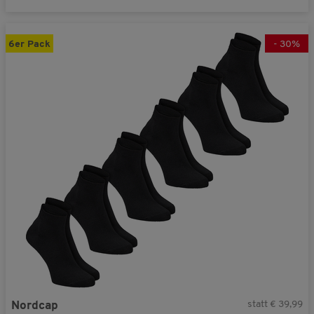
6er Pack
-
30
%
statt € 39,99
Nordcap