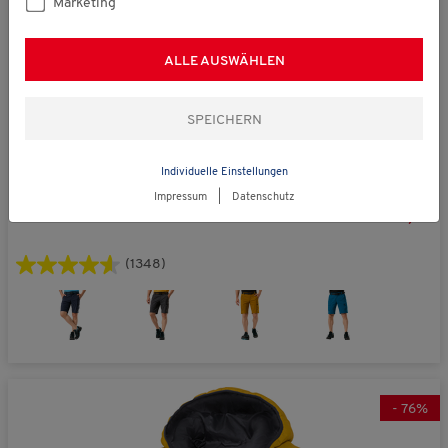
Marketing
ALLE AUSWÄHLEN
Individuelle Einstellungen
statt € 79,99
Nordcap
Impressum
|
Datenschutz
Herren Funktionsbermudas
€ 59,99
(1348)
-
76
%