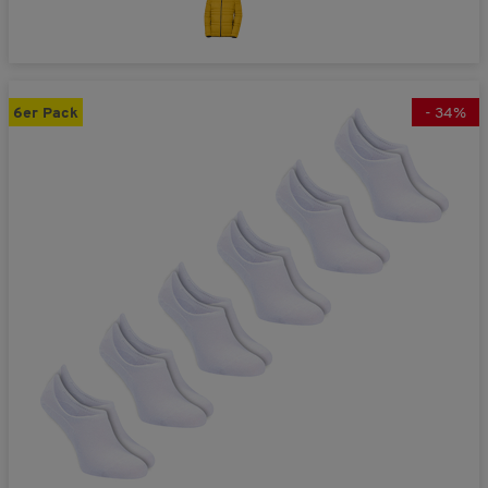
6er Pack
-
34
%