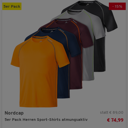
5er Pack
-
15
%
statt € 89,00
Nordcap
5er Pack Herren Sport-Shirts atmungsaktiv
€ 74,99