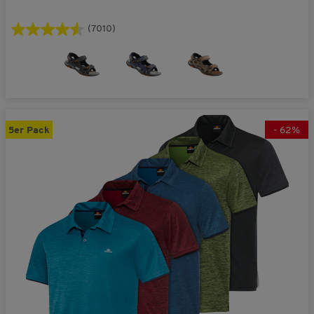
(7010)
5er Pack
-
62
%