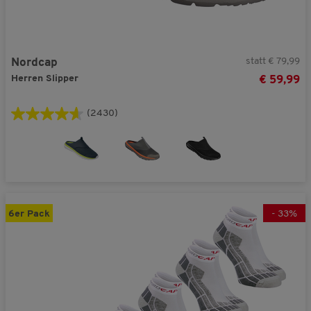
statt € 79,99
Nordcap
Herren Slipper
€ 59,99
(2430)
6er Pack
-
33
%