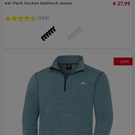
6er Pack Socken halbhoch unisex
€ 27,99
(222)
-
24
%