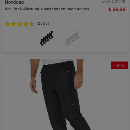
statt € 39,95
Nordcap
6er Pack Allround-Sportsocken hoch unisex
€ 29,99
(2355)
-
61
%