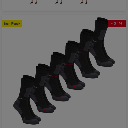
6er Pack
-
24
%