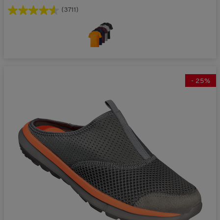
(3711)
-
25
%