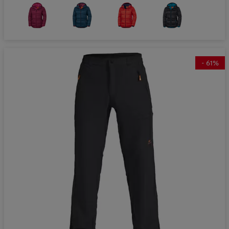
-
61
%