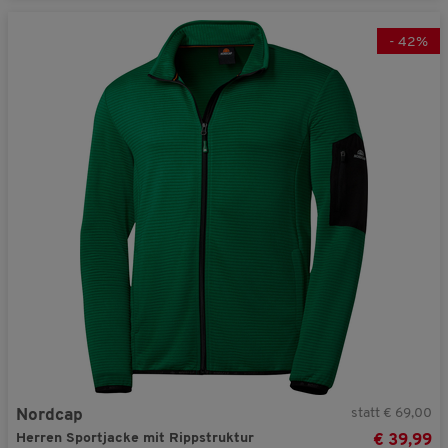
-
42
%
statt € 69,00
Nordcap
Herren Sportjacke mit Rippstruktur
€ 39,99