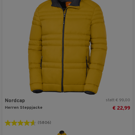
statt € 99,00
Nordcap
Herren Steppjacke
€ 22,99
(5806)