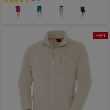
(1007)
-
49
%