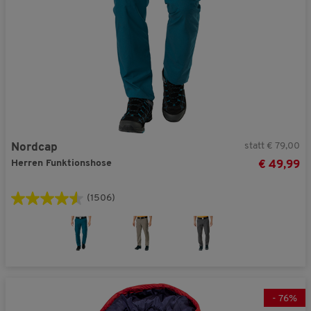
statt € 79,00
Nordcap
Herren Funktionshose
€ 49,99
(1506)
-
76
%