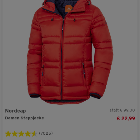
statt € 99,00
Nordcap
Damen Steppjacke
€ 22,99
(7025)