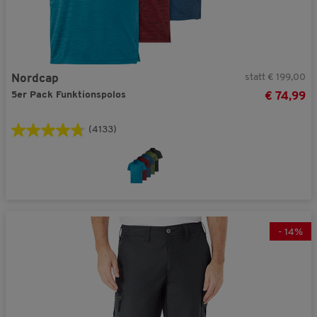
statt € 199,00
Nordcap
5er Pack Funktionspolos
€ 74,99
(4133)
-
14
%