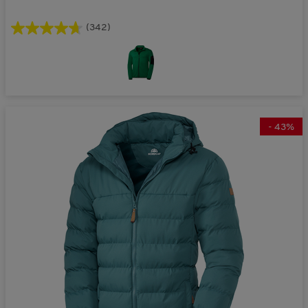
(342)
-
43
%