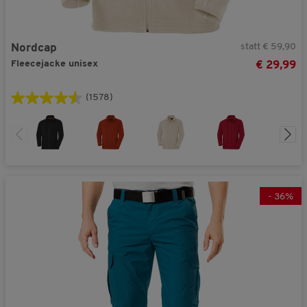
statt € 59,90
Nordcap
Fleecejacke unisex
€ 29,99
(1578)
-
36
%