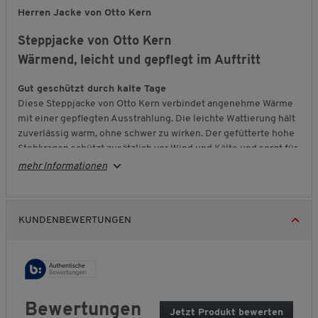
Herren Jacke von Otto Kern
Steppjacke von Otto Kern
Wärmend, leicht und gepflegt im Auftritt
Gut geschützt durch kalte Tage
Diese Steppjacke von Otto Kern verbindet angenehme Wärme
mit einer gepflegten Ausstrahlung. Die leichte Wattierung hält
zuverlässig warm, ohne schwer zu wirken. Der gefütterte hohe
Stehkragen schützt zusätzlich vor Wind und Kälte und sorgt für
ein angenehmes Tragegefühl.
mehr Informationen
Praktisch ausgestattet
Zwei Seitentaschen und eine Innentasche mit Reißverschluss
bieten sicheren Platz für wichtige Kleinigkeiten. So haben Sie
KUNDENBEWERTUNGEN
alles griffbereit und gut verstaut. Die abnehmbare Kapuze
macht die Jacke besonders flexibel und lässt sich je nach
Bedarf schnell anpassen.
Markanter Komfort mit Otto Kern Qualität
Das kontrastierende Innenfutter setzt einen ausdrucksstarken
Bewertungen
Jetzt Produkt bewerten
.