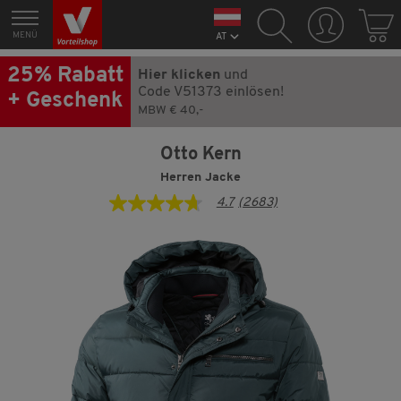
MENÜ
AT
25% Rabatt
Hier klicken
und
Code V51373 einlösen!
+ Geschenk
MBW € 40,-
Otto Kern
Herren Jacke
4.7
(2683)
4.7
von
5
Sternen,
Durchschnittswert
der
Bewertung.
Read
2683
Reviews.
Link
auf
derselben
Seite.