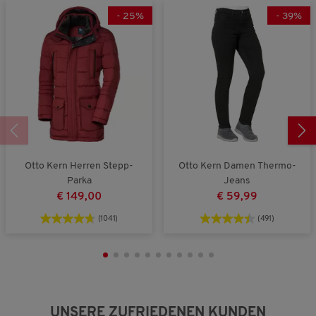
k
g
B
-
25
%
-
39
%
l
r
e
e
o
w
i
ß
e
n
a
r
a
u
t
u
s
u
s
n
g
:
3
v
Otto Kern Herren Stepp-
Otto Kern Damen Thermo-
o
Parka
Jeans
n
5
€ 149,00
€ 59,99
.
(1041)
(491)
UNSERE ZUFRIEDENEN KUNDEN