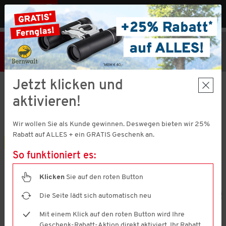
MENÜ
AT
25% Rabatt
Hier klicken
und
Code V51373 einlösen!
+ Geschenk
MBW € 40,-
Jetzt klicken und
Otto Kern
aktivieren!
3er Pack Herren Poloshirts Regular-Fit
4.6
(1368)
4.6
Wir wollen Sie als Kunde gewinnen. Deswegen bieten wir 25%
von
5
Rabatt auf ALLES + ein GRATIS Geschenk an.
Sternen,
3er Pack
Durchschnittswert
So funktioniert es:
der
Bewertung.
Read
Klicken
Sie auf den roten Button
1368
Reviews.
Die Seite lädt sich automatisch neu
Link
auf
Mit einem Klick auf den roten Button wird Ihre
derselben
Seite.
Geschenk-Rabatt-Aktion direkt aktiviert. Ihr Rabatt