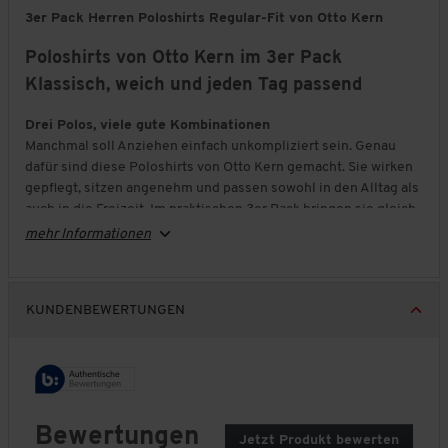
3er Pack Herren Poloshirts Regular-Fit von Otto Kern
Poloshirts von Otto Kern im 3er Pack
Klassisch, weich und jeden Tag passend
Drei Polos, viele gute Kombinationen
Manchmal soll Anziehen einfach unkompliziert sein. Genau
dafür sind diese Poloshirts von Otto Kern gemacht. Sie wirken
gepflegt, sitzen angenehm und passen sowohl in den Alltag als
auch in die Freizeit. Im praktischen 3er Pack bringen sie gleich
mehrfach Abwechslung in Ihre Garderobe.
mehr Informationen
Reine
Baumwolle
für spürbaren Komfort
Das Material aus 100 % Baumwolle fühlt sich angenehm weich
auf der Haut an und sorgt für ein natürliches Tragegefühl.
KUNDENBEWERTUNGEN
Gleichzeitig ist es atmungsaktiv und hautfreundlich – ideal,
wenn Sie den ganzen Tag bequem unterwegs sein möchten.
Formstabil und zuverlässig
Auch nach häufigem Tragen bleibt die Qualität überzeugend.
Die Poloshirts behalten ihre Form, lassen sich vielseitig
Bewertungen
Jetzt Produkt bewerten
.