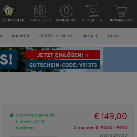
HER EINKAUFEN
NEWSLETTER
ANMELDUNG
MERKZETTEL
IHR WARENKORB
N
MARKEN
VORTEILS-PACKS
% SALE
BLOG
€ 149,00
Sofort versandfertig,
Lieferfrist: 1-3
Sie sparen € 150,00 (-
50
%)
Werktage
statt € 299,00