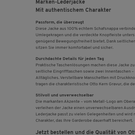
Marken-Lederjacke
Mit authentischem Charakter
Passform, die überzeugt
Diese Jacke aus 100% echtem Schafsnappa verbindet
Umlegekragen und die verdeckte Knopfleiste unterst
genügend Bewegungsfreiheit bietet. Dank seitlicher R
sitzen Sie immer komfortabel und sicher.
Durchdachte Details für jeden Tag
Praktische Taschenlösungen machen diese Jacke zum
seitliche Eingrifftaschen sowie zwei Innentaschen – 
Alltägliches. Verstellbare Manschetten mit Druckknop
tragen die charakteristische Otto Kern Gravur, die d
Stilvoll und unverwechselbar
Die markanten Akzente – vom Metall-Logo am Obera
verleihen der Jacke einen unverwechselbaren Ausdruc
Lederjacke passt zu vielen Gelegenheiten und wird m
Charakter, das Ihre Garderobe dauerhaft bereichert.
Jetzt bestellen und die Qualität von Ot