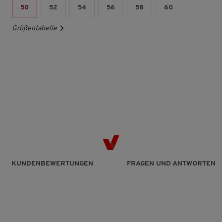
50
52
54
56
58
60
Größentabelle
KUNDENBEWERTUNGEN
FRAGEN UND ANTWORTEN