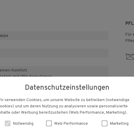
PF
Für 
appa
Pfle
d
quemen Komfort
etails mit Otto Kern Gravur
2 Eingriff- und 2 Innentaschen
Datenschutzeinstellungen
en
ilvoll
ir verwenden Cookies, um unsere Website zu betreiben (notwendige
lbar
ookies) und um deren Nutzung zu analysieren sowie personalisierte
nhalte oder Werbung bereitzustellen (Web Performance, Marketing).
Notwendig
Web Performance
Marketing