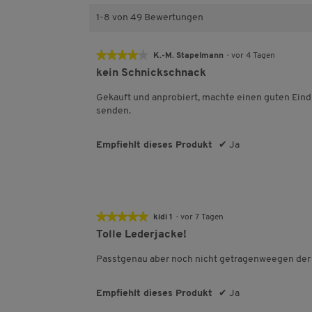
r
e
n
1-8 von 49 Bewertungen
e
★★★★★
★★★★★
K.-M. Stapelmann
·
vor 4 Tagen
4
kein Schnickschnack
von
5
Gekauft und anprobiert, machte einen guten Eindr
Sternen.
senden.
Empfiehlt dieses Produkt
✔
Ja
★★★★★
★★★★★
kidi 1
·
vor 7 Tagen
5
Tolle Lederjacke!
von
5
Passtgenau aber noch nicht getragenweegen der 
Sternen.
Empfiehlt dieses Produkt
✔
Ja