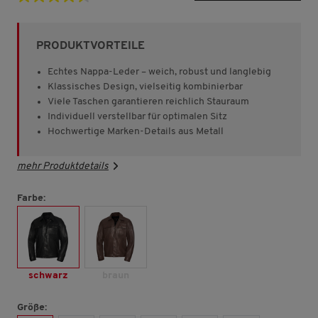
4.6
von
5
Sternen,
PRODUKTVORTEILE
Durchschnittswert
der
Bewertung.
Echtes Nappa-Leder – weich, robust und langlebig
Read
Klassisches Design, vielseitig kombinierbar
49
Viele Taschen garantieren reichlich Stauraum
Reviews.
Link
Individuell verstellbar für optimalen Sitz
auf
Hochwertige Marken-Details aus Metall
derselben
Seite.
mehr Produktdetails
Farbe:
schwarz
braun
Größe: