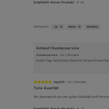
Empfiehlt dieses Produkt
✔
Ja
Hilfreich?
Ja ·
0
Nein ·
0
Melden
Antwort Kundenservice
Kundenservice
·
vor 2 Monaten
Guten Tag, herzlichen Dank für Ihr positives Fe
★★★★★
★★★★★
Sigi2155
·
vor 3 Monaten
5
Tolle Qualität
von
5
Bin überrascht von der guten Qualität und Passf
Sternen.
Empfiehlt dieses Produkt
✔
Ja