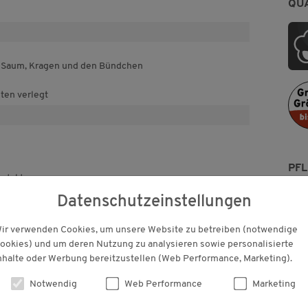
QU
 Saum, Kragen und den Bündchen
nten verlegt
PF
ntakt
ver
Für 
Datenschutzeinstellungen
Pfle
ir verwenden Cookies, um unsere Website zu betreiben (notwendige
h
ookies) und um deren Nutzung zu analysieren sowie personalisierte
nhalte oder Werbung bereitzustellen (Web Performance, Marketing).
Notwendig
Web Performance
Marketing