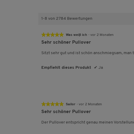
n
t
r
e
e
n
r
e
n
1-8 von 2784 Bewertungen
e
★★★★★
★★★★★
Was weiß ich
·
vor 2 Monaten
5
Sehr schöner Pullover
von
5
Sitzt sehr gut und ist schön anschmiegsam, man t
Sternen.
Empfiehlt dieses Produkt
✔
Ja
★★★★★
★★★★★
Sailor
·
vor 2 Monaten
5
Sehr schöner Pullover
von
5
Der Pullover entspricht genau meinen Vorstellung
Sternen.