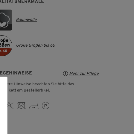
ALITÄTSMERKMALE
Baumwolle
Große Größen bis 60
LEGEHINWEISE
Mehr zur Pflege
weitere Hinweise beachten Sie bitte das
geetikett am Bestellartikel.
 H U E L