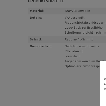
PRODUKTVORTEILE
Material:
100% Baumwolle
Details:
V-Ausschnitt
Rippenstrickabschlüsse am
Logo-Stick auf Brusthöhe
Schulternaht leicht nach hi
Schnitt:
Regular-fit-Schnitt
Besonderheit:
Natürlich atmungsaktiv
Pflegeleicht
Formstabil
Angenehm weich im Hautko
Optimaler Ganzjahrespullo
W
C
I