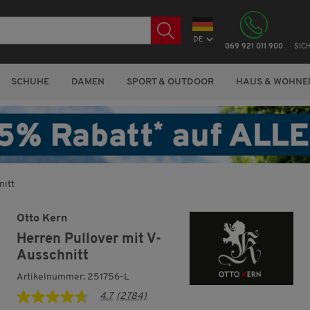
DE
069 921 011 900
SIC
SCHUHE
DAMEN
SPORT & OUTDOOR
HAUS & WOHNE
nitt
Otto Kern
Herren Pullover mit V-
Ausschnitt
Artikelnummer: 251756-L
4.7
(2784)
4.7