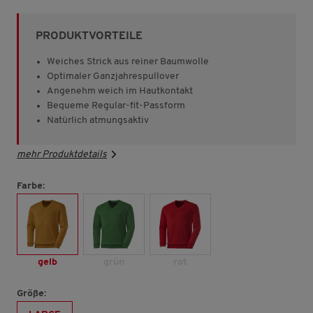
von
5
Sternen,
PRODUKTVORTEILE
Durchschnittswert
der
Bewertung.
Weiches Strick aus reiner Baumwolle
Read
Optimaler Ganzjahrespullover
2784
Angenehm weich im Hautkontakt
Reviews.
Link
Bequeme Regular-fit-Passform
auf
Natürlich atmungsaktiv
derselben
Seite.
mehr Produktdetails
Farbe:
gelb
grün
rot
Größe: