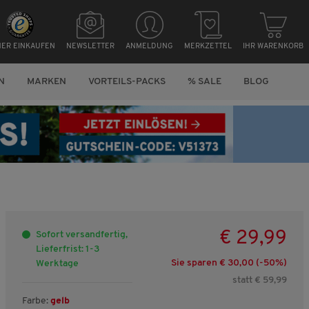
HER EINKAUFEN
NEWSLETTER
ANMELDUNG
MERKZETTEL
IHR WARENKORB
N
MARKEN
VORTEILS-PACKS
% SALE
BLOG
€ 29,99
Sofort versandfertig,
Lieferfrist: 1-3
Sie sparen € 30,00 (-
50
%)
Werktage
statt € 59,99
Farbe:
gelb