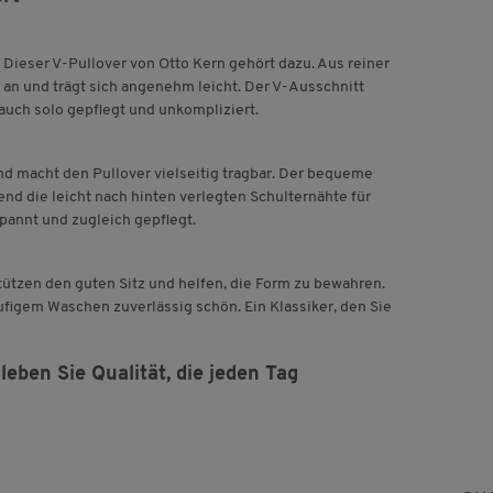
 Dieser V-Pullover von Otto Kern gehört dazu. Aus reiner
t an und trägt sich angenehm leicht. Der V-Ausschnitt
 auch solo gepflegt und unkompliziert.
d macht den Pullover vielseitig tragbar. Der bequeme
nd die leicht nach hinten verlegten Schulternähte für
spannt und zugleich gepflegt.
ützen den guten Sitz und helfen, die Form zu bewahren.
äufigem Waschen zuverlässig schön. Ein Klassiker, den Sie
eben Sie Qualität, die jeden Tag