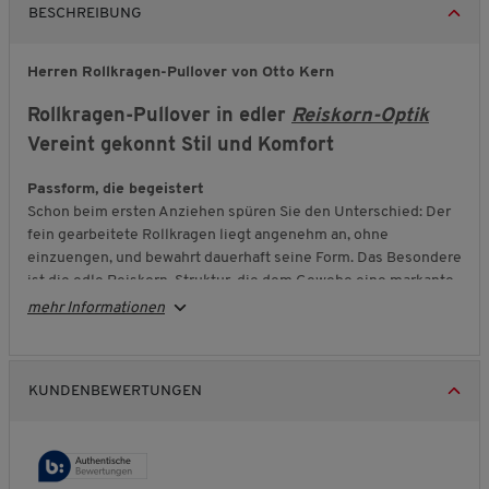
BESCHREIBUNG
Herren Rollkragen-Pullover von Otto Kern
Rollkragen-Pullover in edler
Reiskorn-Optik
Vereint gekonnt Stil und Komfort
Passform, die begeistert
Schon beim ersten Anziehen spüren Sie den Unterschied: Der
fein gearbeitete Rollkragen liegt angenehm an, ohne
einzuengen, und bewahrt dauerhaft seine Form. Das Besondere
ist die edle Reiskorn-Struktur, die dem Gewebe eine markante
Tiefe und eine elegante Ausstrahlung verleiht. Dieses feine
mehr Informationen
Muster hebt den Pullover von gewöhnlichen Strickwaren ab
und macht ihn zu einem echten Blickfang – ob zuhause,
unterwegs oder beim geselligen Beisammensein.
KUNDENBEWERTUNGEN
Sicherer Tritt bei jedem Wetter
Die hochwertige Baumwollqualität schenkt Ihnen ein
wunderbar weiches Hautgefühl und sorgt zugleich für
Atmungsaktivität. So erleben Sie jederzeit ein ausgeglichenes