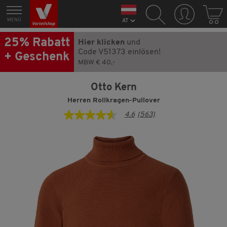
MENÜ
AT
25% Rabatt
Hier klicken
und
Code V51373 einlösen!
+ Geschenk
MBW € 40,-
Otto Kern
Herren Rollkragen-Pullover
4.6
(563)
4.6
von
5
Sternen,
Durchschnittswert
der
Bewertung.
Read
563
Reviews.
Link
auf
derselben
Seite.