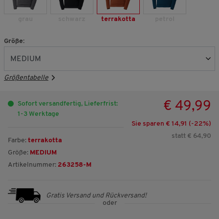
grau
schwarz
terrakotta
petrol
Größe:
Größentabelle
€ 49,99
Sofort versandfertig, Lieferfrist:
1-3 Werktage
Sie sparen € 14,91 (-
22
%)
statt € 64,90
Farbe:
terrakotta
Größe:
MEDIUM
Artikelnummer:
263258-M
Gratis Versand und Rückversand!
oder