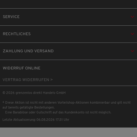
SERVICE
RECHTLICHES
ZAHLUNG UND VERSAND
WIDERRUF ONLINE
VERTRAG WIDERRUFEN >
© 2026 grenzenlos direkt Handels-GmbH
* Diese Aktion ist nicht mit anderen Vorteilshop-Aktionen kombinierbar und gilt nicht
auf bereits getätigte Bestellungen.
Eine Barablöse oder Gutschrift auf das Kundenkonto ist nicht möglich.
Letzte Aktualisierung: 06.08.2026 17:31 Uhr