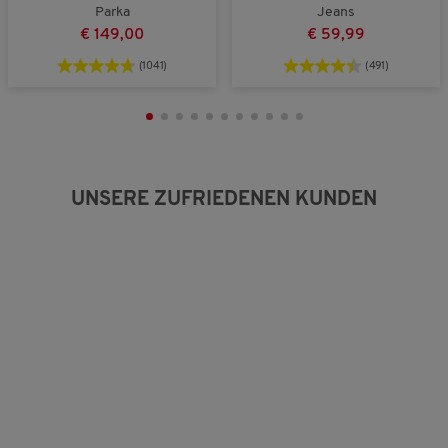
n
a
r
Parka
Jeans
a
u
t
€ 149,00
€ 59,99
u
s
u
s
n
(1041)
(491)
g
:
3
v
o
n
5
UNSERE ZUFRIEDENEN KUNDEN
.