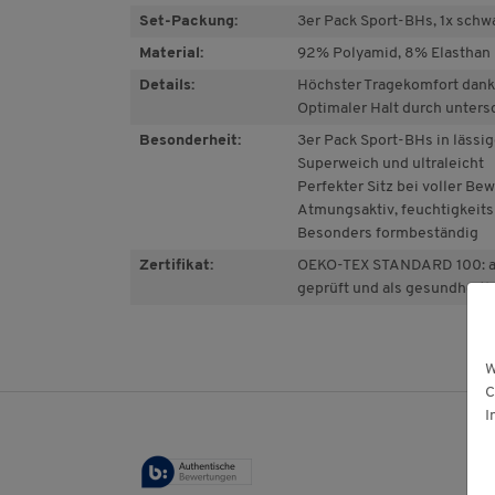
Set-Packung:
3er Pack Sport-BHs, 1x schwar
Material:
92% Polyamid, 8% Elasthan
Details:
Höchster Tragekomfort dank
Optimaler Halt durch unters
Besonderheit:
3er Pack Sport-BHs in lässig
Superweich und ultraleicht
Perfekter Sitz bei voller Be
Atmungsaktiv, feuchtigkeit
Besonders formbeständig
Zertifikat:
OEKO-TEX STANDARD 100: au
geprüft und als gesundheitli
W
C
I