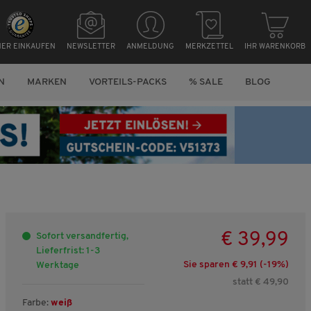
HER EINKAUFEN
NEWSLETTER
ANMELDUNG
MERKZETTEL
IHR WARENKORB
N
MARKEN
VORTEILS-PACKS
% SALE
BLOG
€ 39,99
Sofort versandfertig,
Lieferfrist: 1-3
Sie sparen € 9,91 (-
19
%)
Werktage
statt € 49,90
Farbe:
weiß