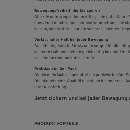
Bewegungsfreiheit, die Sie spüren
Ob aktiv unterwegs oder im Alltag – ein guter Spor
überzeugt durch seine nahtlose Verarbeitung, die s
sich ab, nichts stört – nur ein sicheres, leichtes Trag
Verlässlicher Halt bei jeder Bewegung
Gezielt eingesetzte Strickzonen sorgen für die nöt
sicheren Halt und bleiben gleichzeitig flexibel. De
an – für ein rundum gutes Gefühl.
Praktisch im 3er Pack
Gleich mehrfach ausgestattet: Im preiswerten 3er Pa
Die pflegeleichte Qualität macht ihn besonders allta
Ihrer Ausstattung.
Jetzt sichern und bei jeder Bewegung 
PRODUKTVORTEILE