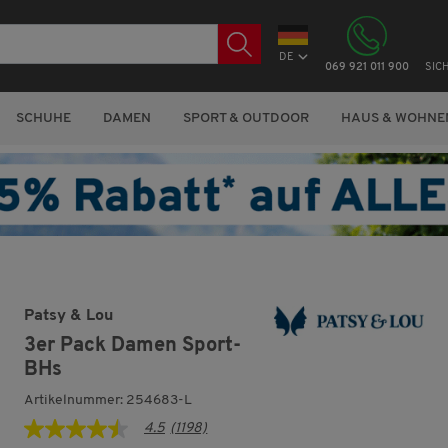
DE
069 921 011 900
SIC
SCHUHE
DAMEN
SPORT & OUTDOOR
HAUS & WOHNE
Patsy & Lou
3er Pack Damen Sport-
BHs
Artikelnummer: 254683-L
4.5
(1198)
4.5