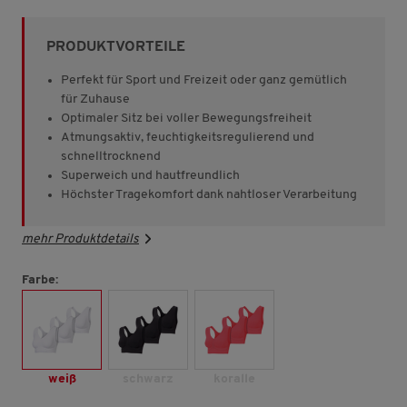
von
5
Sternen,
PRODUKTVORTEILE
Durchschnittswert
der
Bewertung.
Perfekt für Sport und Freizeit oder ganz gemütlich
Read
für Zuhause
1198
Optimaler Sitz bei voller Bewegungsfreiheit
Reviews.
Link
Atmungsaktiv, feuchtigkeitsregulierend und
auf
schnelltrocknend
derselben
Superweich und hautfreundlich
Seite.
Höchster Tragekomfort dank nahtloser Verarbeitung
mehr Produktdetails
Farbe:
weiß
schwarz
koralle