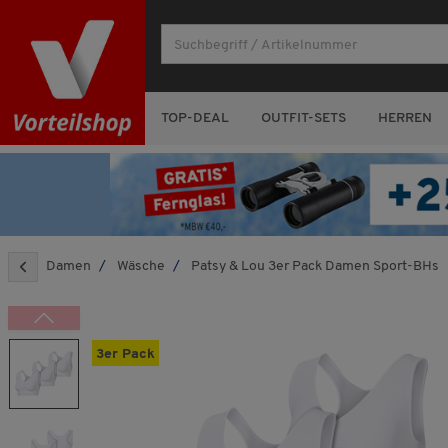
TOP-DEAL
OUTFIT-SETS
HERREN
Damen
Wäsche
Patsy & Lou 3er Pack Damen Sport-BHs
3er Pack