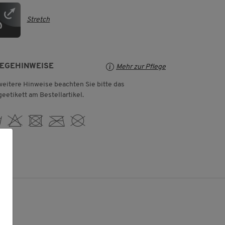
Stretch
LEGEHINWEISE
Mehr zur Pflege
weitere Hinweise beachten Sie bitte das
geetikett am Bestellartikel.
 H U C K