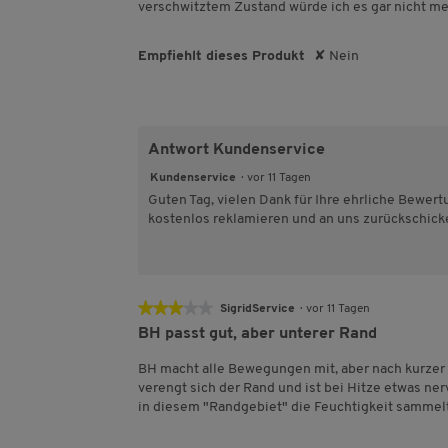
Sternen.
verschwitztem Zustand würde ich es gar nicht me
Empfiehlt dieses Produkt
✘
Nein
Antwort Kundenservice
Kundenservice
·
vor 11 Tagen
Guten Tag, vielen Dank für Ihre ehrliche Bewert
kostenlos reklamieren und an uns zurückschick
★★★★★
★★★★★
SigridService
·
vor 11 Tagen
3
BH passt gut, aber unterer Rand
von
5
BH macht alle Bewegungen mit, aber nach kurzer 
Sternen.
verengt sich der Rand und ist bei Hitze etwas ne
in diesem "Randgebiet" die Feuchtigkeit sammelt