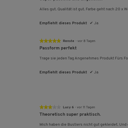
von
5
Alles gut. Qualität ist gut. Farbe geht nach 20 x 
Sternen.
Empfiehlt dieses Produkt
✔
Ja
★★★★★
★★★★★
Renste
·
vor 8 Tagen
5
Passform perfekt
von
5
Trage sie jeden Tag Angenehmes Produkt Fürs Fot
Sternen.
Empfiehlt dieses Produkt
✔
Ja
★★★★★
★★★★★
Lucy 6
·
vor 11 Tagen
3
Theoretisch super praktisch.
von
5
Mich haben die Bustiers nicht gut gekleidet. Und 