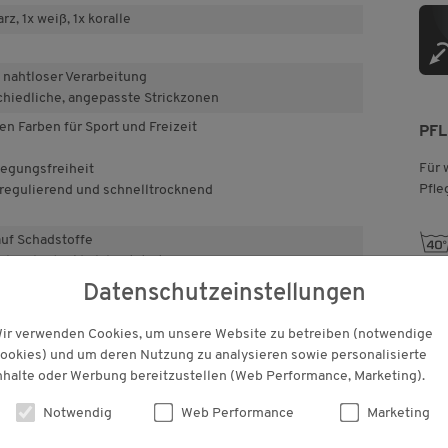
z, 1x weiß, 1x koralle
 nahtloser Verarbeitung
chiedliche, angepasste Strickzonen
en Farben für Sport und Freizeit
PF
Für 
wegungsfreiheit
Pfle
sregulierend und schnelltrocknend
h
f Schadstoffe
ch unbedenklich bestätigt.
Datenschutzeinstellungen
ir verwenden Cookies, um unsere Website zu betreiben (notwendige
KUNDENBEWERTUNGEN
ookies) und um deren Nutzung zu analysieren sowie personalisierte
nhalte oder Werbung bereitzustellen (Web Performance, Marketing).
Notwendig
Web Performance
Marketing