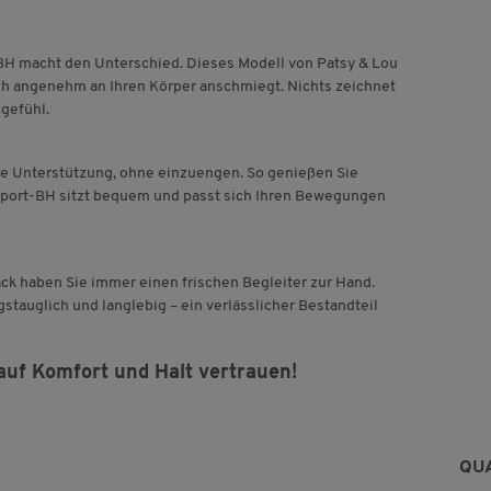
t-BH macht den Unterschied. Dieses Modell von Patsy & Lou
ich angenehm an Ihren Körper anschmiegt. Nichts zeichnet
egefühl.
ige Unterstützung, ohne einzuengen. So genießen Sie
r Sport-BH sitzt bequem und passt sich Ihren Bewegungen
ck haben Sie immer einen frischen Begleiter zur Hand.
gstauglich und langlebig – ein verlässlicher Bestandteil
auf Komfort und Halt vertrauen!
QU