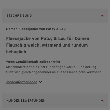
BESCHREIBUNG
Damen Fleecejacke von Patsy & Lou
Fleecejacke von Patsy & Lou für Damen
Flauschig weich, wärmend und rundum
behaglich
Wenn Gemütlichkeit spürbar wird
Manchmal reicht ein Griff zur richtigen Jacke – und der Tag
fühlt sich gleich angenehmer an. Diese Fleecejacke verwöhnt
Sie mit ihrem besonders weichen, hochflorigen Material und
mehr Informationen
schenkt Ihnen wohlige Wärme, ohne zu beschweren. Ideal für
entspannte Stunden oder den Weg nach draußen.
Bewegungsfreiheit trifft Wohlgefühl
KUNDENBEWERTUNGEN
Das anschmiegsame
Fleece
ist flexibel und macht jede
Bewegung mühelos mit. Die Kapuze schützt zusätzlich,