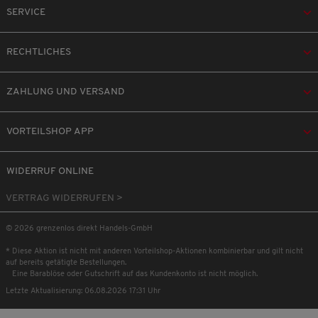
SERVICE
RECHTLICHES
ZAHLUNG UND VERSAND
VORTEILSHOP APP
WIDERRUF ONLINE
VERTRAG WIDERRUFEN >
© 2026 grenzenlos direkt Handels-GmbH
* Diese Aktion ist nicht mit anderen Vorteilshop-Aktionen kombinierbar und gilt nicht
auf bereits getätigte Bestellungen.
Eine Barablöse oder Gutschrift auf das Kundenkonto ist nicht möglich.
Letzte Aktualisierung: 06.08.2026 17:31 Uhr