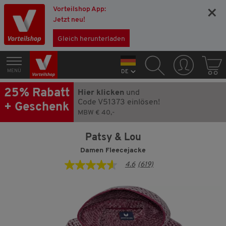
Vorteilshop App:
×
Jetzt neu!
Gleich herunterladen
MENÜ
DE
25% Rabatt
Hier klicken
und
Code V51373 einlösen!
+ Geschenk
MBW € 40,-
Patsy & Lou
Damen Fleecejacke
4.6
(619)
4.6
von
5
Sternen,
Durchschnittswert
der
Bewertung.
Read