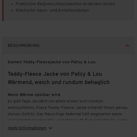
Praktische Reißverschlusstaschen an beiden Seiten
Elastische Saum- und Ärmelbündchen
BESCHREIBUNG
Damen Teddy-Fleecejacke von Patsy & Lou
Teddy-Fleece Jacke von Patsy & Lou
Wärmend, weich und rundum behaglich
Wenn Wärme spürbar wird
Es gibt Tage, da zählt vor allem eines: sich rundum
wohlzufühlen. Diese Teddy-Fleece Jacke schenkt Ihnen genau
dieses Gefühl. Das flauschige Material hält angenehm warm
und schützt gleichzeitig vor kühler Luft. Dabei bleibt die Jacke
leicht und passt sich Ihren Bewegungen mühelos an.
mehr Informationen