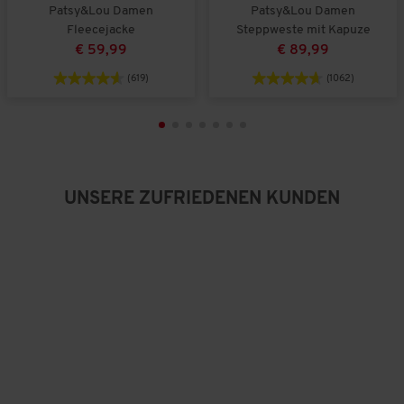
i
ß
e
Patsy&Lou Damen
Patsy&Lou Damen
n
a
r
Fleecejacke
Steppweste mit Kapuze
a
u
t
€ 59,99
€ 89,99
u
s
u
s
n
(619)
(1062)
g
:
3
v
o
n
5
UNSERE ZUFRIEDENEN KUNDEN
.