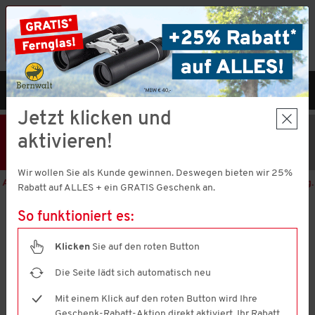
Vorteilshop App:
×
Jetzt neu!
Gleich herunterladen
MENÜ
DE
Jetzt klicken und
25% Rabatt
Hier klicken
und
aktivieren!
Code V51373 einlösen!
+ Geschenk
MBW € 40,-
Wir wollen Sie als Kunde gewinnen. Deswegen bieten wir 25%
Aktion nur noch
1 Tage 23 Stunden 33 Minuten 25 Sekunden
gültig.
Rabatt auf ALLES + ein GRATIS Geschenk an.
So funktioniert es:
Patsy & Lou
Damen Teddy-Fleecejacke
Klicken
Sie auf den roten Button
4.7
(1434)
4.7
von
Die Seite lädt sich automatisch neu
5
Sternen,
Mit einem Klick auf den roten Button wird Ihre
Durchschnittswert
Geschenk-Rabatt-Aktion direkt aktiviert. Ihr Rabatt