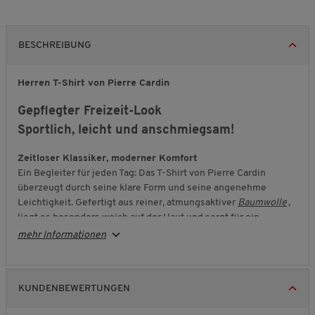
BESCHREIBUNG
Herren T-Shirt von Pierre Cardin
Gepflegter Freizeit-Look
Sportlich, leicht und anschmiegsam!
Zeitloser Klassiker, moderner Komfort
Ein Begleiter für jeden Tag: Das T-Shirt von Pierre Cardin
überzeugt durch seine klare Form und seine angenehme
Leichtigkeit. Gefertigt aus reiner, atmungsaktiver
Baumwolle
,
liegt es besonders weich auf der Haut und sorgt für ein
natürliches Tragegefühl. Die gerade Passform mit klassischem
mehr Informationen
Halbarm schenkt Bewegungsfreiheit – ideal für Spaziergänge,
gemütliche Stunden daheim oder auch unter einem Pullover
getragen. Der Rundhalskragen mit feiner Rippenverarbeitung
KUNDENBEWERTUNGEN
rundet den Tragekomfort harmonisch ab.