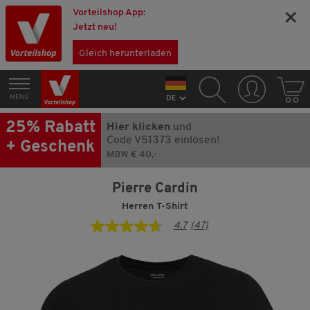
Vorteilshop App:
×
Jetzt neu!
Gleich herunterladen
MENÜ
DE
25% Rabatt
Hier klicken
und
Code V51373 einlösen!
+ Geschenk
MBW € 40,-
Pierre Cardin
Herren T-Shirt
4.7
(47)
4.7
von
5
Sternen,
Durchschnittswert
der
Bewertung.
Read