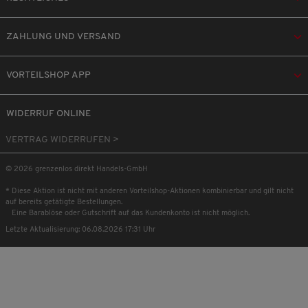
ZAHLUNG UND VERSAND
VORTEILSHOP APP
WIDERRUF ONLINE
VERTRAG WIDERRUFEN >
© 2026 grenzenlos direkt Handels-GmbH
* Diese Aktion ist nicht mit anderen Vorteilshop-Aktionen kombinierbar und gilt nicht
auf bereits getätigte Bestellungen.
Eine Barablöse oder Gutschrift auf das Kundenkonto ist nicht möglich.
Letzte Aktualisierung: 06.08.2026 17:31 Uhr