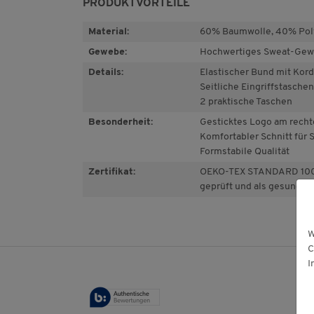
PRODUKTVORTEILE
Material:
60% Baumwolle, 40% Pol
Gewebe:
Hochwertiges Sweat-Ge
Details:
Elastischer Bund mit Kord
Seitliche Eingriffstaschen
2 praktische Taschen
Besonderheit:
Gesticktes Logo am recht
Komfortabler Schnitt für S
Formstabile Qualität
Zertifikat:
OEKO-TEX STANDARD 100:
geprüft und als gesundhei
W
C
I