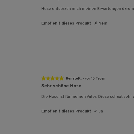
von
5
Hose entsprach mich meinen Erwartungen darum,
Sternen.
Empfiehlt dieses Produkt
✘
Nein
★★★★★
★★★★★
RenateK.
·
vor 10 Tagen
5
Sehr schöne Hose
von
5
Die Hose ist für meinen Vater. Diese schaut sehr 
Sternen.
Empfiehlt dieses Produkt
✔
Ja