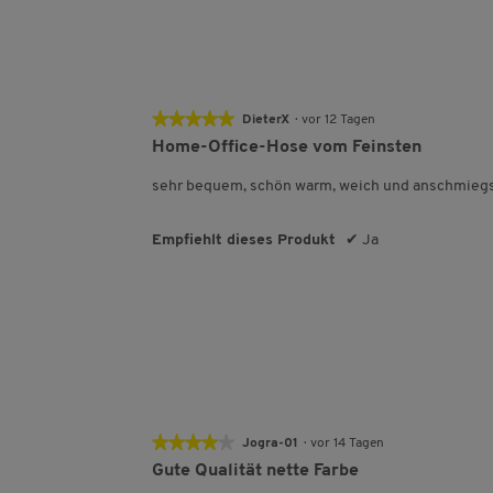
★★★★★
★★★★★
DieterX
·
vor 12 Tagen
5
Home-Office-Hose vom Feinsten
von
5
sehr bequem, schön warm, weich und anschmiegsam
Sternen.
Empfiehlt dieses Produkt
✔
Ja
★★★★★
★★★★★
Jogra-01
·
vor 14 Tagen
4
Gute Qualität nette Farbe
von