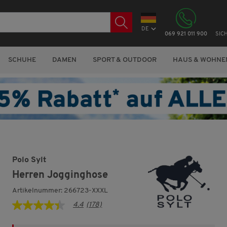
DE
069 921 011 900
SIC
SCHUHE
DAMEN
SPORT & OUTDOOR
HAUS & WOHNE
Polo Sylt
Herren Jogginghose
Artikelnummer: 266723-XXXL
4.4
(178)
4.4
von
5