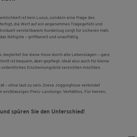
mlichkeit ist kein Luxus, sondern eine Frage des
ertigt, die Wert auf ein angenehmes Tragegefühl und
dividuell verstellbarem Kordelzug sorgt für sicheren Halt,
as Nötigste – griffbereit und unauffällig.
 begleitet Sie diese Hose durch alle Lebenslagen – ganz
nitt ist bequem, aber gepflegt. Ideal also auch für kleine
n ordentliches Erscheinungsbild verzichten möchten.
ität – ohne laut zu sein. Diese Jogginghose verbindet
in erstklassiges Preis-Leistungs-Verhältnis. Für Herren,
 und spüren Sie den Unterschied!