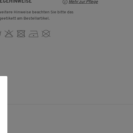
LEGEHINWEISE
Mehr zur Pflege
weitere Hinweise beachten Sie bitte das
geetikett am Bestellartikel.
 H U D K