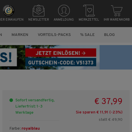
HER EINKAUFEN
NEWSLETTER
ANMELDUNG
MERKZETTEL
IHR WARENKORB
N
MARKEN
VORTEILS-PACKS
% SALE
BLOG
€ 37,99
Sofort versandfertig,
Lieferfrist: 1-3
Sie sparen € 11,91 (-
23
%)
Werktage
statt € 49,90
Farbe:
royalblau