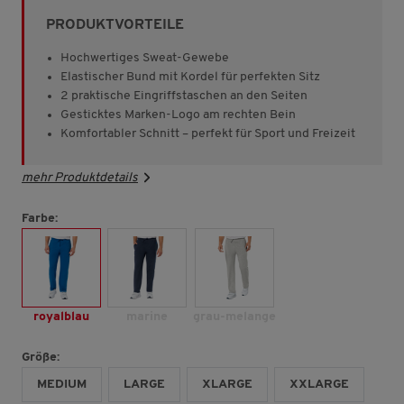
Sternen,
PRODUKTVORTEILE
Durchschnittswert
der
Bewertung.
Hochwertiges Sweat-Gewebe
Read
Elastischer Bund mit Kordel für perfekten Sitz
178
2 praktische Eingriffstaschen an den Seiten
Reviews.
Link
Gesticktes Marken-Logo am rechten Bein
auf
Komfortabler Schnitt – perfekt für Sport und Freizeit
derselben
Seite.
mehr Produktdetails
Farbe:
royalblau
marine
grau-melange
Größe:
MEDIUM
LARGE
XLARGE
XXLARGE