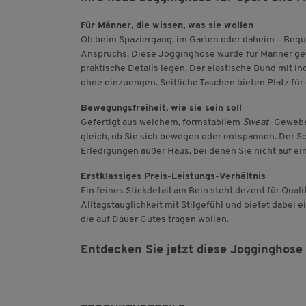
Für Männer, die wissen, was sie wollen
Ob beim Spaziergang, im Garten oder daheim – Beque
Anspruchs. Diese Jogginghose wurde für Männer gef
praktische Details legen. Der elastische Bund mit in
ohne einzuengen. Seitliche Taschen bieten Platz für d
Bewegungsfreiheit, wie sie sein soll
Gefertigt aus weichem, formstabilem
Sweat
-Gewebe,
gleich, ob Sie sich bewegen oder entspannen. Der Sch
Erledigungen außer Haus, bei denen Sie nicht auf ei
Erstklassiges Preis-Leistungs-Verhältnis
Ein feines Stickdetail am Bein steht dezent für Qual
Alltagstauglichkeit mit Stilgefühl und bietet dabei e
die auf Dauer Gutes tragen wollen.
Entdecken Sie jetzt diese Jogginghose