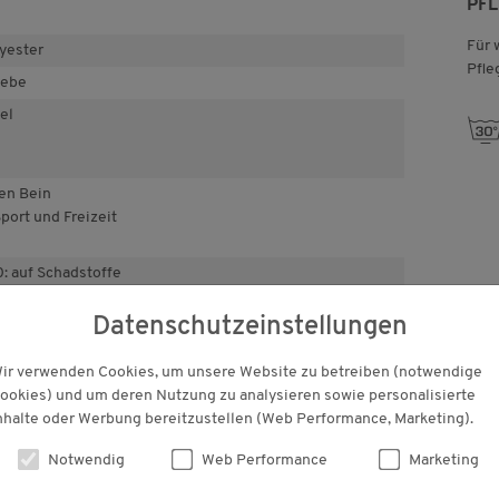
PF
Für 
yester
Pfle
webe
el
m
en Bein
port und Freizeit
 auf Schadstoffe
tlich unbedenklich bestätigt.
Datenschutzeinstellungen
ir verwenden Cookies, um unsere Website zu betreiben (notwendige
KUNDENBEWERTUNGEN
ookies) und um deren Nutzung zu analysieren sowie personalisierte
nhalte oder Werbung bereitzustellen (Web Performance, Marketing).
Notwendig
Web Performance
Marketing