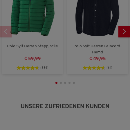
F
F
l
n
ä
ä
i
5
l
l
c
.
l
l
h
t
t
e
k
g
B
l
r
e
e
o
w
i
ß
e
Polo Sylt Herren Steppjacke
Polo Sylt Herren Feincord-
n
a
r
Hemd
a
u
t
€ 59,99
€ 49,95
u
s
u
s
n
(584)
(64)
g
:
3
v
o
n
5
UNSERE ZUFRIEDENEN KUNDEN
.