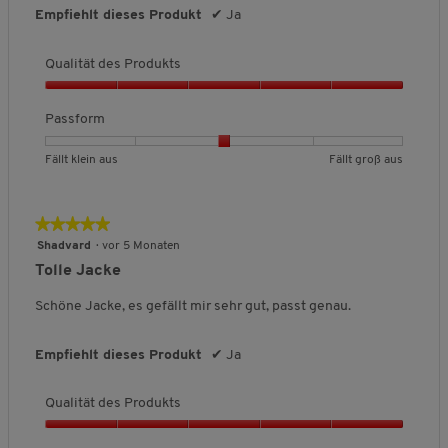
Empfiehlt dieses Produkt
✔
:
Ja
3
v
Qualität des Produkts
o
n
Q
5
u
Passform
.
a
l
B
B
P
Fällt klein aus
Fällt groß aus
i
e
e
a
t
w
w
s
ä
e
e
s
★★★★★
★★★★★
t
r
r
f
5
Shadvard
·
vor 5 Monaten
d
t
t
o
von
e
Tolle Jacke
u
u
r
5
s
n
n
m
Sternen.
Schöne Jacke, es gefällt mir sehr gut, passt genau.
P
g
g
,
r
v
v
D
o
o
o
u
Empfiehlt dieses Produkt
✔
Ja
d
n
n
r
u
1
5
c
k
Qualität des Produkts
b
b
h
t
e
e
s
Q
s
d
d
c