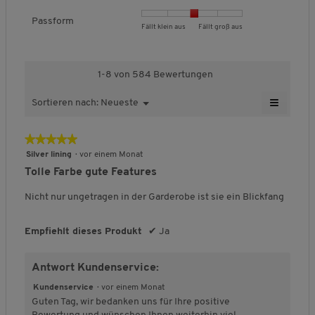
u
a
n
Sportives Steppdesign mit Kontrastfutter
a
m
m
Passform
Elastische Bündchen an den Ärmeln und
B
B
P
Fällt klein aus
Fällt groß aus
l
t
o
am Saum
e
e
a
i
,
d
w
w
s
Logo-Patch am linken Ärmel
t
D
a
e
e
s
ä
u
l
1-8 von 584 Bewertungen
Taschen:
Seitliche Reißverschlusstaschen
r
r
f
t
r
e
t
t
o
Besonderheit:
Superleicht im Gewicht
d
≡
c
s
Sortieren nach:
Neueste
M
▼
u
u
r
e
Optimale Thermo- und
h
D
W
e
n
n
m
s
Feuchtigkeitsregulierung
e
s
i
n
g
g
,
n
P
★★★★★
★★★★★
Wärmeisolierend
c
a
ü
n
v
v
D
r
h
l
5
Pflegeleicht
S
Silver lining
·
vor einem Monat
o
o
u
o
i
n
o
von
Tolle Farbe gute Features
n
n
r
e
Rückenlänge:
Bei Gr. M ca. 71 cm
d
i
g
5
a
1
5
c
u
t
f
Sternen.
u
Nicht nur ungetragen in der Garderobe ist sie ein Blickfang
b
b
h
k
f
t
e
e
e
s
d
t
l
l
i
PFLEGEHINWEISE
Mehr zur Pflege
d
d
c
s
Empfiehlt dieses Produkt
✔
Ja
e
i
d
e
e
h
,
f
c
g
Für weitere Hinweise beachten Sie bitte das Pflegeetikett am
o
u
u
n
D
h
e
l
Bestellartikel.
Antwort Kundenservice:
t
t
i
u
g
e
ö
e
e
t
r
e
B
f
Kundenservice
·
vor einem Monat
n
t
t
t
m H V C K
c
e
f
Guten Tag, wir bedanken uns für Ihre positive
d
F
F
l
h
e
w
n