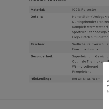
Material:
100% Polyester
Details:
Hoher Steh-/Umlegekr
Durchgehender Frontreiß
Komplett warm wattiert
Sportives Steppdesign m
Logo-Patch auf Brusth
Taschen:
Seitliche Reißverschlu
Eine Innentasche
Besonderheit:
Superleicht im Gewicht
Optimale Thermo- und F
Wärmeisolierend
Pflegeleicht
Rückenlänge:
Bei Gr. M ca. 70 cm
W
C
I