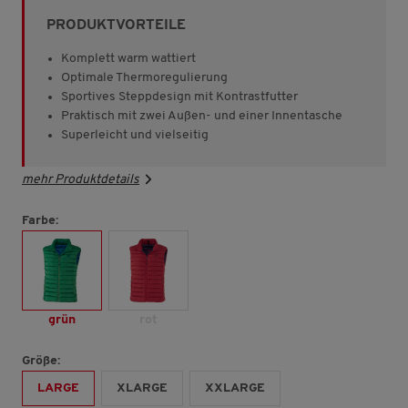
Sternen,
PRODUKTVORTEILE
Durchschnittswert
der
Bewertung.
Komplett warm wattiert
Read
Optimale Thermoregulierung
529
Sportives Steppdesign mit Kontrastfutter
Reviews.
Link
Praktisch mit zwei Außen- und einer Innentasche
auf
Superleicht und vielseitig
derselben
Seite.
mehr Produktdetails
Farbe:
grün
rot
Größe:
LARGE
XLARGE
XXLARGE