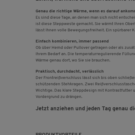
Genau die richtige Wärme, wenn es darauf ankom
Es sind diese Tage, an denen man sich nicht entsche
ist diese Steppweste gemacht. Sie wärmt Ihren Ober
lässt Ihnen volle Bewegungsfreiheit. Ein spürbarer K
Einfach kombinieren, immer passend
Ob über Hemd oder Pullover getragen oder als zusätz
Ihrem Bedarf an. Die temperaturregulierende Füllung
Wärme genau dort, wo Sie sie brauchen.
Praktisch, durchdacht, verlässlich
Der Frontreißverschluss lässt sich bis oben schlie
schützenden Stehkragen. Zwei Reißverschlusstaschen
Wichtige. Das klare Steppdesign mit Kontrastfutter u
Vordergrund zu drängen.
Jetzt anziehen und jeden Tag genau die
PRODUKTVORTEILE