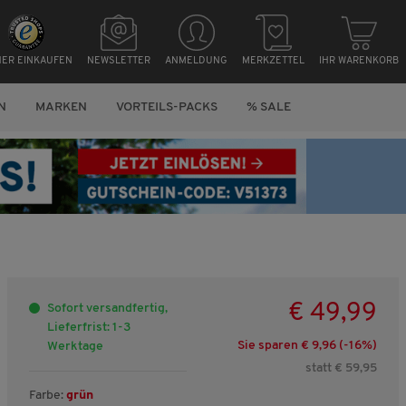
HER EINKAUFEN
NEWSLETTER
ANMELDUNG
MERKZETTEL
IHR WARENKORB
N
MARKEN
VORTEILS-PACKS
% SALE
€ 49,99
Sofort versandfertig,
Lieferfrist: 1-3
Sie sparen € 9,96 (-
16
%)
Werktage
statt € 59,95
Farbe:
grün