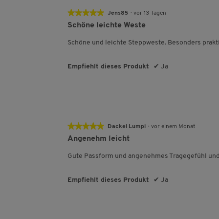
★★★★★
★★★★★
Jens85
·
vor 13 Tagen
5
Schöne leichte Weste
von
5
Schöne und leichte Steppweste. Besonders prakti
Sternen.
Empfiehlt dieses Produkt
✔
Ja
★★★★★
★★★★★
Dackel Lumpi
·
vor einem Monat
5
Angenehm leicht
von
5
Gute Passform und angenehmes Tragegefühl und 
Sternen.
Empfiehlt dieses Produkt
✔
Ja