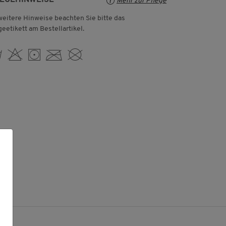
Mehr zur Pflege
weitere Hinweise beachten Sie bitte das
geetikett am Bestellartikel.
 H V C K