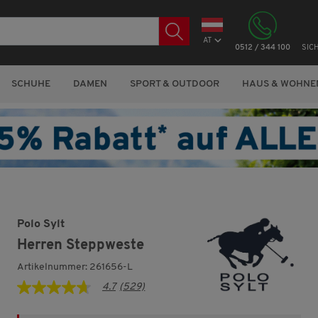
AT
0512 / 344 100
SIC
SCHUHE
DAMEN
SPORT & OUTDOOR
HAUS & WOHNE
Polo Sylt
Herren Steppweste
Artikelnummer: 261656-L
4.7
(529)
4.7
von
5