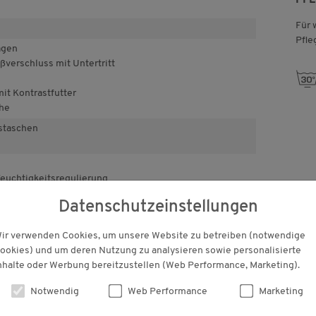
Für 
Pfle
agen
verschluss mit Untertritt
m
it Kontrastfutter
öhe
sstaschen
euchtigkeitsregulierung
Datenschutzeinstellungen
ir verwenden Cookies, um unsere Website zu betreiben (notwendige
ookies) und um deren Nutzung zu analysieren sowie personalisierte
nhalte oder Werbung bereitzustellen (Web Performance, Marketing).
KUNDENBEWERTUNGEN
Notwendig
Web Performance
Marketing