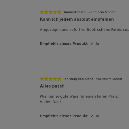
★★★★★
★★★★★
TaunusFohlen
·
vor einem Monat
5
Kann ich jedem absolut empfehlen
von
5
Angezogen und sofort verliebt: schöne Farbe, sup
Sternen.
Empfiehlt dieses Produkt
✔
Ja
★★★★★
★★★★★
Ich weiß den nicht
·
vor einem Monat
5
Alles passt
von
5
Wie immer gute Ware für einen fairen Preis.
Sternen.
Vielen Dank
Empfiehlt dieses Produkt
✔
Ja