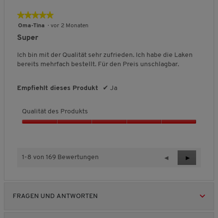
a
l
★★★★★
★★★★★
i
5
Oma-Tina
·
vor 2 Monaten
t
von
Super
ä
5
t
Sternen.
Ich bin mit der Qualität sehr zufrieden. Ich habe die Laken
d
bereits mehrfach bestellt. Für den Preis unschlagbar.
e
s
P
Empfiehlt dieses Produkt
✔
Ja
r
o
Qualität des Produkts
d
u
Q
k
u
t
a
s
l
1-8 von 169 Bewertungen
Z
◄
W
►
,
i
u
e
5
t
r
i
v
ä
ü
t
o
t
FRAGEN UND ANTWORTEN
c
e
n
d
5
k
r
e
R
R