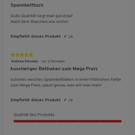
t
v
von
Spannbetttuch
ä
o
5
t
n
Sternen.
Gute Qualität liegt man gut drauf
d
5
Nach dem Waschen wie vorher
e
s
P
Empfiehlt dieses Produkt
✔
Ja
r
o
d
★★★★★
★★★★★
u
5
Andrea Denzler
·
vor 2 Monaten
k
von
kuscheliges Bettlaken zum Mega Preis
t
5
s
Sternen.
schönes weiches Spannbettlaken in einer fröhlichen Farbe
,
zum Mega Preis, passt genau, was will man mehr
4
v
o
Empfiehlt dieses Produkt
✔
Ja
n
5
Qualität des Produkts
Q
u