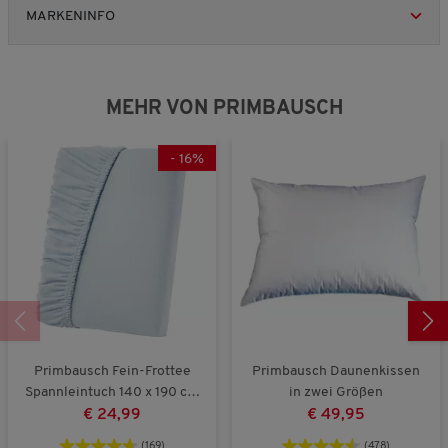
s
e
e
MARKENINFO
P
v
v
r
i
i
o
e
e
d
w
w
u
MEHR VON PRIMBAUSCH
s
s
k
t
s
-
16
%
,
5
v
o
n
5
Primbausch Fein-Frottee
Primbausch Daunenkissen
Spannleintuch 140 x 190 cm
in zwei Größen
bis 160 x 200 cm
€ 24,99
€ 49,95
(169)
(478)