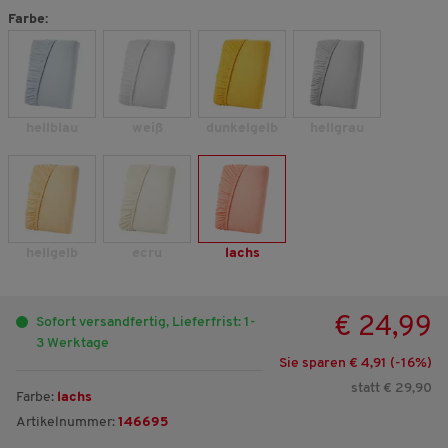
Farbe:
hellblau
weiß
dunkelgelb
hellgrau
hellgelb
ecru
lachs
€ 24,99
Sofort versandfertig, Lieferfrist: 1-
3 Werktage
Sie sparen € 4,91 (-
16
%)
statt € 29,90
Farbe:
lachs
Artikelnummer:
146695