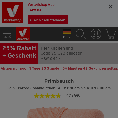
Vorteilshop App:
×
Jetzt neu!
Gleich herunterladen
MENÜ
DE
25% Rabatt
Hier klicken
und
Code V51373 einlösen!
+ Geschenk
MBW € 40,-
Aktion nur noch
1 Tage 23 Stunden 34 Minuten 41 Sekunden
gültig.
Primbausch
Fein-Frottee Spannleintuch 140 x 190 cm bis 160 x 200 cm
4.7
(169)
4.7
von
5
Sternen,
Durchschnittswert