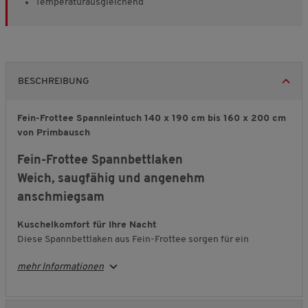
Temperaturausgleichend
BESCHREIBUNG
Fein-Frottee Spannleintuch 140 x 190 cm bis 160 x 200 cm
von Primbausch
Fein-Frottee Spannbettlaken
Weich, saugfähig und angenehm
anschmiegsam
Kuschelkomfort für Ihre Nacht
Diese Spannbettlaken aus Fein-Frottee sorgen für ein
besonders angenehmes Liegegefühl. Die dichte
mehr Informationen
Schlingenqualität aus feinem Baumwollgarn ist weich,
saugfähig und liegt sanft auf der Haut. Gleichzeitig unterstützt
das atmungsaktive Material ein ausgeglichenes Schlafklima.