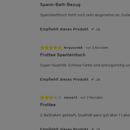
5
Spann-Bett-Bezug
von
5
Spannbetttuch fühlt sich sehr angenehm an. Gut
Sternen.
Empfiehlt dieses Produkt
✔
Ja
★★★★★
★★★★★
ferguson68
·
vor 2 Monaten
5
Frottee Spanleintuch
von
5
Super Qualität. Schöne Farbe und preisgünstig u
Sternen.
Empfiehlt dieses Produkt
✔
Ja
★★★★★
★★★★★
stewa12
·
vor 2 Monaten
3
Frottee
von
5
2 Bettlaken gekauft, Qualität ganz gut aber 1 Lak
Sternen.
Empfiehlt dieses Produkt
✔
Ja