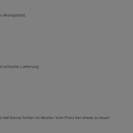
es Wohlgefühl.
nd schnelle Lieferung
en hat kleine Fehler im Muster. Vom Preis her etwas zu teuer