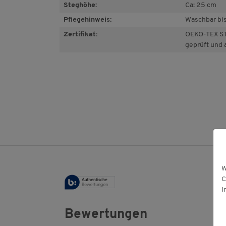
Steghöhe:
Ca: 25 cm
Pflegehinweis:
Waschbar bi
Zertifikat:
OEKO-TEX ST
geprüft und 
W
C
I
Bewertungen