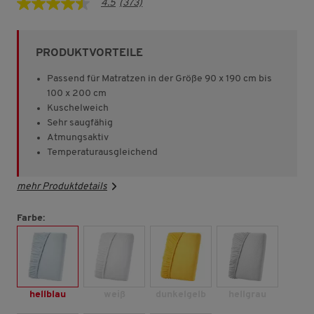
4.5
(373)
4.5
von
5
Sternen,
PRODUKTVORTEILE
Durchschnittswert
der
Bewertung.
Passend für Matratzen in der Größe 90 x 190 cm bis
Read
100 x 200 cm
373
Kuschelweich
Reviews.
Link
Sehr saugfähig
auf
Atmungsaktiv
derselben
Temperaturausgleichend
Seite.
mehr Produktdetails
Farbe:
hellblau
weiß
dunkelgelb
hellgrau