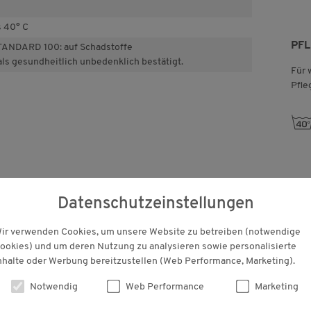
s 40° C
PF
ANDARD 100: auf Schadstoffe
als gesundheitlich unbedenklich bestätigt.
Für 
Pfle
h
KUNDENBEWERTUNGEN
Datenschutzeinstellungen
ir verwenden Cookies, um unsere Website zu betreiben (notwendige
ookies) und um deren Nutzung zu analysieren sowie personalisierte
nhalte oder Werbung bereitzustellen (Web Performance, Marketing).
Notwendig
Web Performance
Marketing