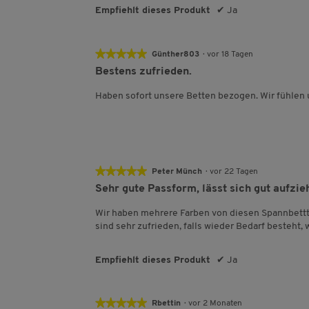
Empfiehlt dieses Produkt
✔
Ja
★★★★★
★★★★★
Günther803
·
vor 18 Tagen
5
Bestens zufrieden.
von
5
Haben sofort unsere Betten bezogen. Wir fühlen 
Sternen.
★★★★★
★★★★★
Peter Münch
·
vor 22 Tagen
5
Sehr gute Passform, lässt sich gut aufzieh
von
5
Wir haben mehrere Farben von diesen Spannbett
Sternen.
sind sehr zufrieden, falls wieder Bedarf besteht,
Empfiehlt dieses Produkt
✔
Ja
★★★★★
★★★★★
Rbettin
·
vor 2 Monaten