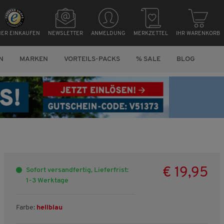
HER EINKAUFEN
NEWSLETTER
ANMELDUNG
MERKZETTEL
IHR WARENKORB
N
MARKEN
VORTEILS-PACKS
% SALE
BLOG
€ 19,95
Sofort versandfertig, Lieferfrist:
1-3 Werktage
Farbe:
hellblau