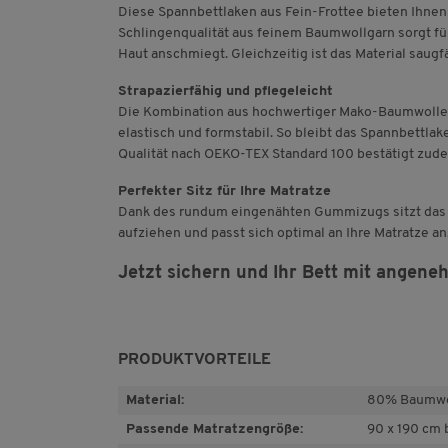
Diese Spannbettlaken aus Fein-Frottee bieten Ihne
Schlingenqualität aus feinem Baumwollgarn sorgt für 
Haut anschmiegt. Gleichzeitig ist das Material saugf
Strapazierfähig und pflegeleicht
Die Kombination aus hochwertiger Mako-Baumwolle
elastisch und formstabil. So bleibt das Spannbettlak
Qualität nach OEKO-TEX Standard 100 bestätigt zude
Perfekter Sitz für Ihre Matratze
Dank des rundum eingenähten Gummizugs sitzt das Lak
aufziehen und passt sich optimal an Ihre Matratze a
Jetzt sichern und Ihr Bett mit angen
PRODUKTVORTEILE
Material:
80% Baumwol
Passende Matratzengröße:
90 x 190 cm 