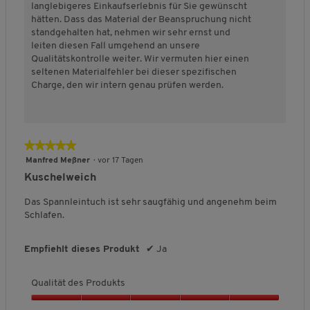
t
langlebigeres Einkaufserlebnis für Sie gewünscht
n
d
hätten. Dass das Material der Beanspruchung nicht
5
e
standgehalten hat, nehmen wir sehr ernst und
s
leiten diesen Fall umgehend an unsere
P
Qualitätskontrolle weiter. Wir vermuten hier einen
r
seltenen Materialfehler bei dieser spezifischen
o
Charge, den wir intern genau prüfen werden.
d
u
k
t
★★★★★
★★★★★
s
,
5
Manfred Meßner
·
vor 17 Tagen
1
von
Kuschelweich
v
5
o
Sternen.
Das Spannleintuch ist sehr saugfähig und angenehm beim
n
Schlafen.
5
Empfiehlt dieses Produkt
✔
Ja
Qualität des Produkts
Q