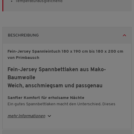
Temperaturausgleichend
BESCHREIBUNG
Fein-Jersey Spannleintuch 180 x 190 cm bis 180 x 200 cm
von Primbausch
Fein-Jersey Spannbettlaken aus Mako-
Baumwolle
Weich, anschmiegsam und passgenau
Sanfter Komfort für erholsame Nächte
Ein gutes Spannbettlaken macht den Unterschied. Dieses
Modell aus feinem
Jersey
fühlt sich angenehm weich auf der
mehr Informationen
Haut an und sorgt für ein rundum komfortables Liegegefühl.
Die hochwertige Mako-Baumwolle ist atmungsaktiv und
unterstützt einen natürlichen Temperaturausgleich – für