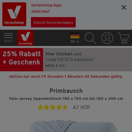
Vorteilshop App:
×
Jetzt neu!
Gleich herunterladen
MENÜ
DE
25% Rabatt
Hier klicken
und
Code V51373 einlösen!
+ Geschenk
MBW € 40,-
Aktion nur noch
19 Stunden 1 Minuten 45 Sekunden
gültig.
Primbausch
Fein-Jersey Spannleintuch 180 x 190 cm bis 180 x 200 cm
4.7
(479)
4.7
von
5
Sternen,
Durchschnittswert