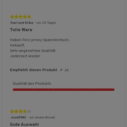
u
a
l
★★★★★
★★★★★
i
5
Karl und Erika
·
vor 22 Tagen
t
von
Tolle Ware
ä
5
t
Sternen.
Haben Fein jersey Spannleintuch.
d
Gekauft.
e
Sehr angenehme Qualität.
s
Jederzeit wieder
P
r
o
Empfiehlt dieses Produkt
✔
Ja
d
u
Qualität des Produkts
k
t
Q
s
u
,
a
5
l
★★★★★
★★★★★
v
i
o
4
Josef1961
·
vor einem Monat
t
n
von
Gute Auswahl
ä