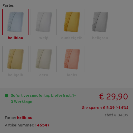
Farbe:
hellblau
weiß
dunkelgelb
hellgrau
hellgelb
ecru
lachs
€ 29,90
Sofort versandfertig, Lieferfrist: 1-
3 Werktage
Sie sparen € 5,09 (-
14
%)
statt € 34,99
Farbe:
hellblau
Artikelnummer:
146547