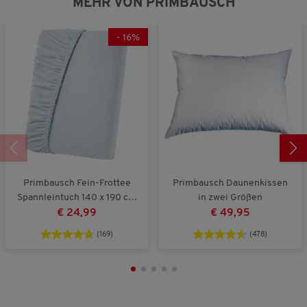
MEHR VON PRIMBAUSCH
s
s
k
t
s
-
16
%
,
4
v
o
n
5
Primbausch Fein-Frottee
Primbausch Daunenkissen
Spannleintuch 140 x 190 cm
in zwei Größen
bis 160 x 200 cm
€ 24,99
€ 49,95
(169)
(478)