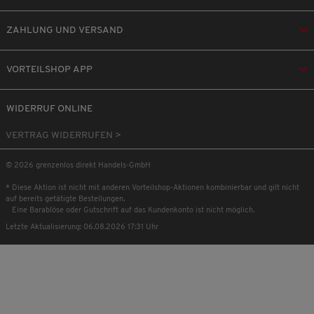
ZAHLUNG UND VERSAND
VORTEILSHOP APP
WIDERRUF ONLINE
VERTRAG WIDERRUFEN >
© 2026 grenzenlos direkt Handels-GmbH
* Diese Aktion ist nicht mit anderen Vorteilshop-Aktionen kombinierbar und gilt nicht
auf bereits getätigte Bestellungen.
Eine Barablöse oder Gutschrift auf das Kundenkonto ist nicht möglich.
Letzte Aktualisierung: 06.08.2026 17:31 Uhr