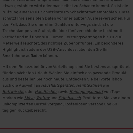
etwas gestohlen wird oder man selbst zu Schaden kommt. So ist die
Nutzung einer RFID-Schutzkarte im Scheckformat empfohlen. Diese
schützt Ihre sensiblen Daten vor unerlaubten Ausleseversuchen. Für
den Fall, dass Sie einmal im Dunklen unterwegs sind, ist die
Taschenlampe von Stubai, die über fünf verschiedene Lichtmodi
verfügt und mit über 800 Lumen Leistungsvermögen bis zu 300
Meter weit leuchtet, das richtige Zubehör für Sie. Ein besonderes
Highlight ist zudem der USB-Anschluss, über den Sie Ihr
Smartphone aufladen können.
Mit dem Reisezubehör von Vorteilshop sind Sie bestens ausgerüstet
für den nächsten Urlaub. Wählen Sie einfach das passende Produkt
aus und bestellen Sie noch heute. Entdecken Sie bei Vorteilshop
auch die Auswahl an
Haushaltsgeräten
,
Heimtextilien
wie
Bettwäsche
oder
Handtücher
sowie
Reinigungsbedarf
von Top-
Marken wie
Möve
,
Wotrox
und
Primbausch
. Profitieren Sie von einem
unkomplizierten Bestellvorgang, kostenlosen Versand und 30-
tägigen Rückgaberecht.