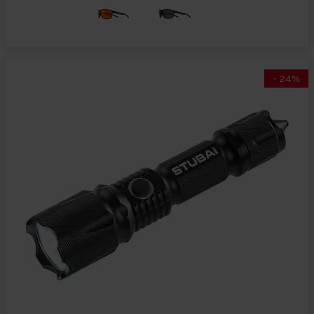
-
24
%