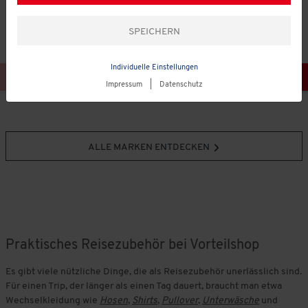
UNSERE TOPMARKEN
Individuelle Einstellungen
Impressum
|
Datenschutz
ALLE MARKEN ENTDECKEN
Praktisches Reisezubehör bei Vorteilshop
Es gibt viele nützliche Dinge, die als Reisezubehör unerlässlich sind.
Für einen Trip, der länger als einen Tag dauert, braucht man etwa
Wechselkleidung wie
Hosen
,
Shirts
,
Pullover
,
Unterwäsche
und