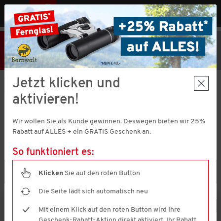
MENÜ
AT
25% Rabatt
Hier klicken
und
Code V51373 einlösen!
+ Geschenk
MBW € 40,-
Jetzt klicken und
Haus & Wohnen
Reisezubehör
aktivieren!
REISEZUBEHÖR
(4 ARTIKEL)
Wir wollen Sie als Kunde gewinnen. Deswegen bieten wir 25%
Rabatt auf ALLES + ein GRATIS Geschenk an.
So funktioniert es:
Filtern & Sortieren
Klicken
Sie auf den roten Button
Die Seite lädt sich automatisch neu
-
25
%
Mit einem Klick auf den roten Button wird Ihre
Geschenk-Rabatt-Aktion direkt aktiviert. Ihr Rabatt