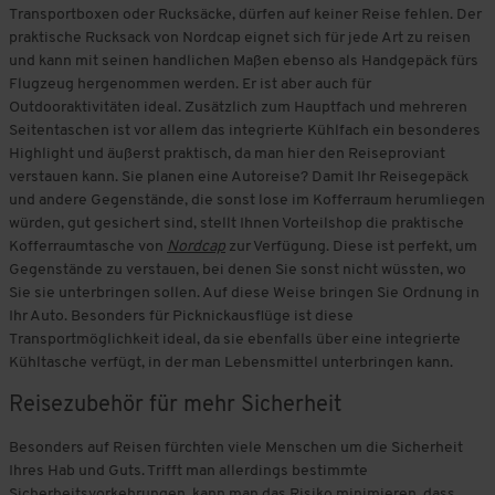
Transportboxen oder Rucksäcke, dürfen auf keiner Reise fehlen. Der
praktische Rucksack von Nordcap eignet sich für jede Art zu reisen
und kann mit seinen handlichen Maßen ebenso als Handgepäck fürs
Flugzeug hergenommen werden. Er ist aber auch für
Outdooraktivitäten ideal. Zusätzlich zum Hauptfach und mehreren
Seitentaschen ist vor allem das integrierte Kühlfach ein besonderes
Highlight und äußerst praktisch, da man hier den Reiseproviant
verstauen kann. Sie planen eine Autoreise? Damit Ihr Reisegepäck
und andere Gegenstände, die sonst lose im Kofferraum herumliegen
würden, gut gesichert sind, stellt Ihnen Vorteilshop die praktische
Kofferraumtasche von
Nordcap
zur Verfügung. Diese ist perfekt, um
Gegenstände zu verstauen, bei denen Sie sonst nicht wüssten, wo
Sie sie unterbringen sollen. Auf diese Weise bringen Sie Ordnung in
Ihr Auto. Besonders für Picknickausflüge ist diese
Transportmöglichkeit ideal, da sie ebenfalls über eine integrierte
Kühltasche verfügt, in der man Lebensmittel unterbringen kann.
Reisezubehör für mehr Sicherheit
Besonders auf Reisen fürchten viele Menschen um die Sicherheit
Ihres Hab und Guts. Trifft man allerdings bestimmte
Sicherheitsvorkehrungen, kann man das Risiko minimieren, dass