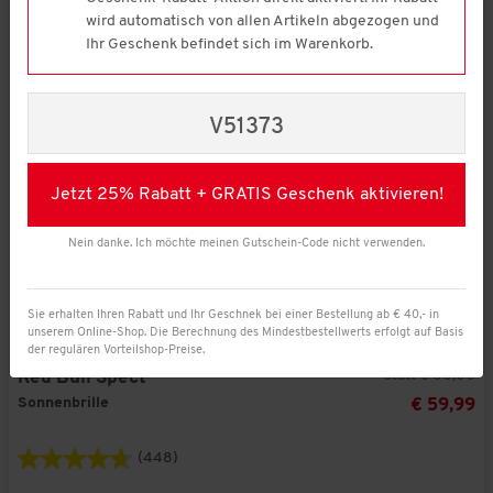
wird automatisch von allen Artikeln abgezogen und
Ihr Geschenk befindet sich im Warenkorb.
V51373
Jetzt 25% Rabatt + GRATIS Geschenk aktivieren!
Nein danke. Ich möchte meinen Gutschein-Code nicht verwenden.
Sie erhalten Ihren Rabatt und Ihr Geschnek bei einer Bestellung ab € 40,- in
unserem Online-Shop. Die Berechnung des Mindestbestellwerts erfolgt auf Basis
der regulären Vorteilshop-Preise.
statt € 80,00
Red Bull Spect
Sonnenbrille
€ 59,99
(448)