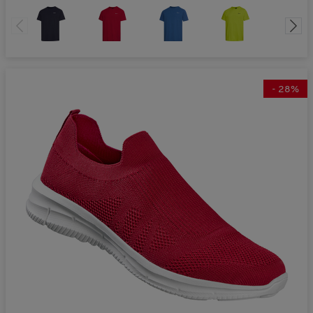
-
28
%