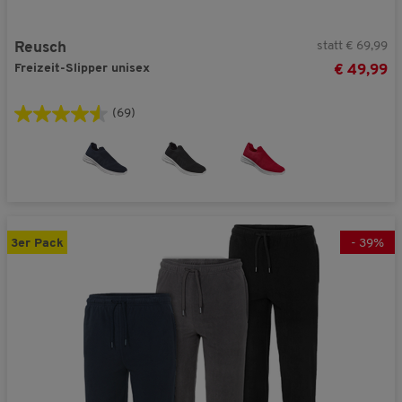
statt € 69,99
Reusch
Freizeit-Slipper unisex
€ 49,99
(69)
3er Pack
-
39
%