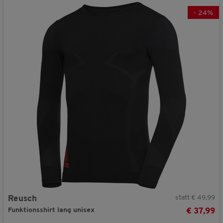
-
24
%
statt € 49,99
Reusch
Funktionsshirt lang unisex
€ 37,99