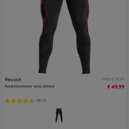
statt € 79,99
Reusch
Funktionshose lang unisex
€ 49,99
(423)