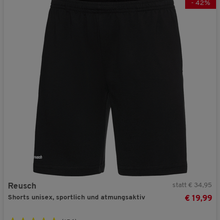
V51373
-
42
%
Jetzt 25% Rabatt + GRATIS Geschenk aktivieren!
Nein danke. Ich möchte meinen Gutschein-Code nicht verwenden.
Sie erhalten Ihren Rabatt und Ihr Geschnek bei einer Bestellung ab € 40,- in
unserem Online-Shop. Die Berechnung des Mindestbestellwerts erfolgt auf Basis
der regulären Vorteilshop-Preise.
statt € 34,95
Reusch
Shorts unisex, sportlich und atmungsaktiv
€ 19,99