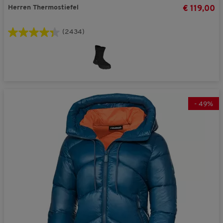
Herren Thermostiefel
€ 119,00
(2434)
-
49
%