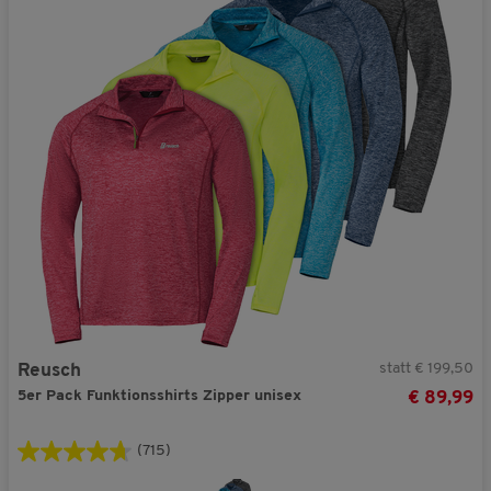
statt € 199,50
Reusch
5er Pack Funktionsshirts Zipper unisex
€ 89,99
(715)