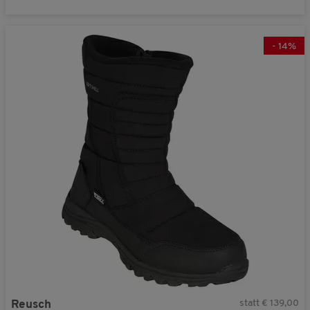
-
14
%
statt € 139,00
Reusch