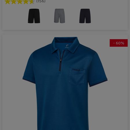
(156)
-
60
%