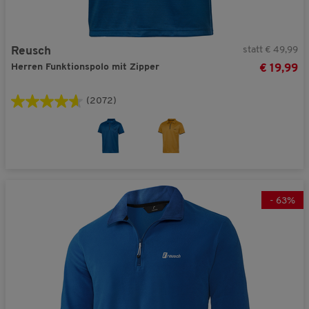
statt € 49,99
Reusch
Herren Funktionspolo mit Zipper
€ 19,99
(2072)
-
63
%