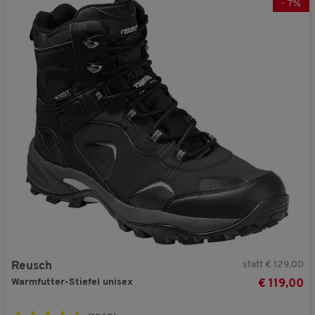
-
7
%
statt € 129,00
Reusch
Warmfutter-Stiefel unisex
€ 119,00