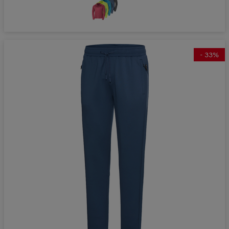
-
33
%