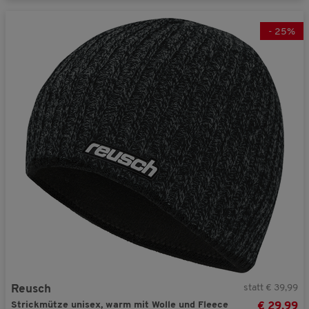
-
25
%
statt € 39,99
Reusch
Strickmütze unisex, warm mit Wolle und Fleece
€ 29,99