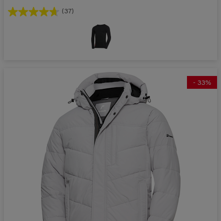
(37)
-
33
%