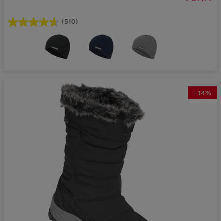
(510)
-
14
%