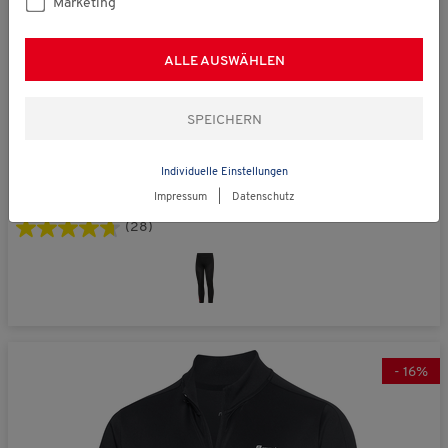
Marketing
ALLE AUSWÄHLEN
statt € 39,99
Reusch
Individuelle Einstellungen
Funktionshose unisex
€ 29,99
Impressum
|
Datenschutz
(28)
-
16
%