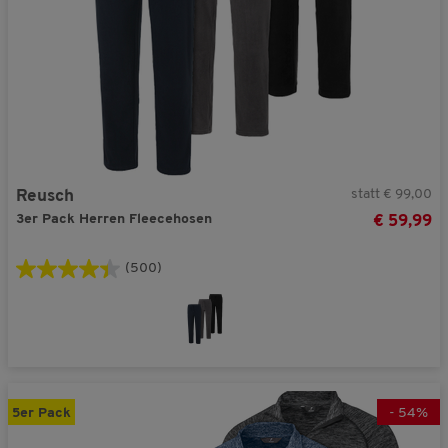
statt € 99,00
Reusch
3er Pack Herren Fleecehosen
€ 59,99
(500)
5er Pack
-
54
%