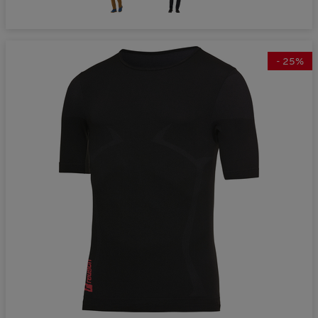
-
25
%