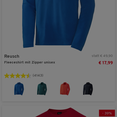
statt € 49,90
Reusch
Fleeceshirt mit Zipper unisex
€ 17,99
(4143)
-
39
%