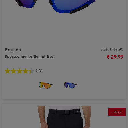
statt € 49,90
Reusch
Sportsonnenbrille mit Etui
€ 29,99
(10)
-
40
%