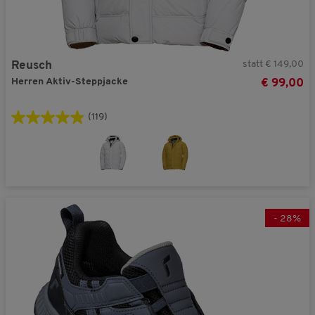
statt € 149,00
Reusch
Herren Aktiv-Steppjacke
€ 99,00
(119)
-
28
%