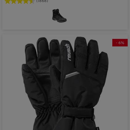
(1868)
-
6
%