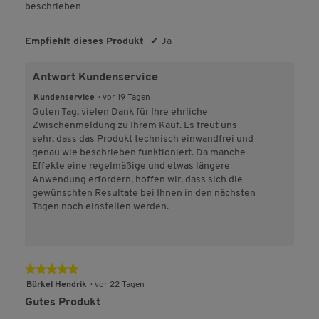
n
beschrieben
e
5
s
P
Empfiehlt dieses Produkt
✔
Ja
r
o
Antwort Kundenservice
d
u
Kundenservice
·
vor 19 Tagen
k
Guten Tag, vielen Dank für Ihre ehrliche
t
Zwischenmeldung zu Ihrem Kauf. Es freut uns
s
sehr, dass das Produkt technisch einwandfrei und
,
genau wie beschrieben funktioniert. Da manche
5
Effekte eine regelmäßige und etwas längere
v
Anwendung erfordern, hoffen wir, dass sich die
o
gewünschten Resultate bei Ihnen in den nächsten
n
Tagen noch einstellen werden.
5
★★★★★
★★★★★
5
Bürkel Hendrik
·
vor 22 Tagen
von
Gutes Produkt
5