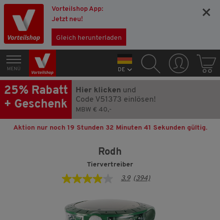
Vorteilshop App:
×
Jetzt neu!
Gleich herunterladen
MENÜ
DE
25% Rabatt
Hier klicken
und
Code V51373 einlösen!
+ Geschenk
MBW € 40,-
Aktion nur noch
19 Stunden 32 Minuten 41 Sekunden
gültig.
Rodh
Tiervertreiber
3.9
(394)
3.9
von
5
Sternen,
Durchschnittswert