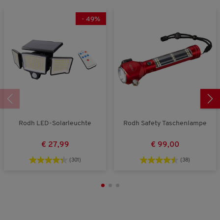
t
s
-
49
%
,
4
v
o
n
5
Rodh LED-Solarleuchte
Rodh Safety Taschenlampe
€ 27,99
€ 99,00
(301)
(38)