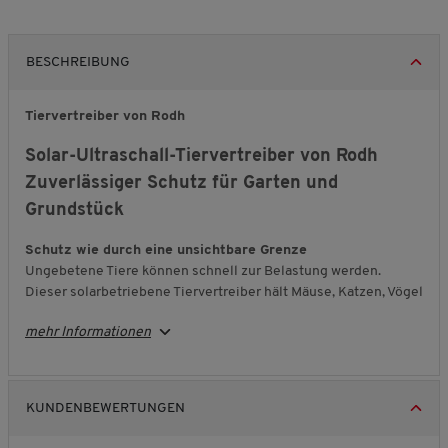
BESCHREIBUNG
Tiervertreiber von Rodh
Solar-Ultraschall-Tiervertreiber von Rodh
Zuverlässiger Schutz für Garten und
Grundstück
Schutz wie durch eine unsichtbare Grenze
Ungebetene Tiere können schnell zur Belastung werden.
Dieser solarbetriebene Tiervertreiber hält Mäuse, Katzen, Vögel
oder Marder zuverlässig fern. Mit einer Reichweite von bis zu 8
mehr Informationen
Metern schützt das Gerät Ihren Außenbereich effektiv. Sobald
der integrierte Sensor eine Bewegung erkennt, werden
Ultraschalltöne sowie ein helles LED-Licht aktiviert – für Tiere
unangenehm, für Sie kaum wahrnehmbar.
KUNDENBEWERTUNGEN
Autark und zuverlässig im Betrieb