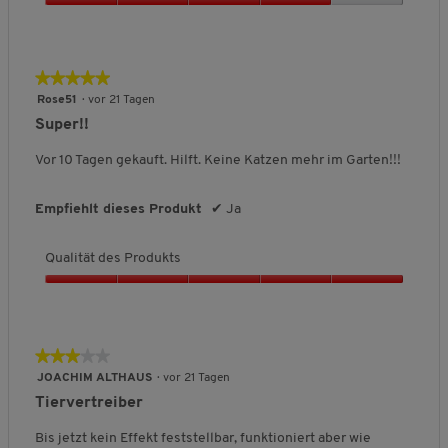
u
Q
k
u
t
a
s
l
★★★★★
★★★★★
,
i
5
5
Rose51
·
vor 21 Tagen
t
v
von
Super!!
ä
o
5
t
n
Sternen.
Vor 10 Tagen gekauft. Hilft. Keine Katzen mehr im Garten!!!
d
5
e
s
Empfiehlt dieses Produkt
✔
Ja
P
r
Qualität des Produkts
o
d
Q
u
u
k
a
t
l
★★★★★
★★★★★
s
i
,
3
JOACHIM ALTHAUS
·
vor 21 Tagen
t
4
von
Tiervertreiber
ä
v
5
t
o
Sternen.
Bis jetzt kein Effekt feststellbar, funktioniert aber wie
d