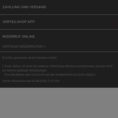
ZAHLUNG UND VERSAND
VORTEILSHOP APP
WIDERRUF ONLINE
VERTRAG WIDERRUFEN >
© 2026 grenzenlos direkt Handels-GmbH
* Diese Aktion ist nicht mit anderen Vorteilshop-Aktionen kombinierbar und gilt nicht
auf bereits getätigte Bestellungen.
Eine Barablöse oder Gutschrift auf das Kundenkonto ist nicht möglich.
Letzte Aktualisierung: 06.08.2026 17:31 Uhr