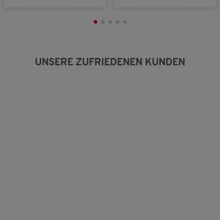
g
:
3
v
o
n
5
UNSERE ZUFRIEDENEN KUNDEN
.