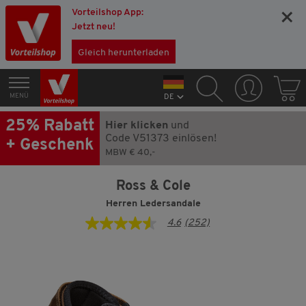
Vorteilshop App:
×
Jetzt neu!
Gleich herunterladen
MENÜ
DE
25% Rabatt
Hier klicken
und
Code V51373 einlösen!
+ Geschenk
MBW € 40,-
Ross & Cole
Herren Ledersandale
4.6
(252)
4.6
von
5
Sternen,
Durchschnittswert
der
Bewertung.
Read