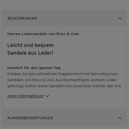
BESCHREIBUNG
Herren Ledersandale von Ross & Cole
Leicht und bequem
Sandale aus Leder!
Komfort für den ganzen Tag
Erleben Sie den ultimativen Tragekomfort mit den exklusiven
Sandalen von Ross & Cole. Aus hochwertigem, echtem Leder
gefertigt, bieten diese Sandalen ein luxuriöses Gefühl, das Ihre
Füße den ganzen Tag verwöhnt. Die handgenähten
mehr Informationen
Sohlennähte sorgen für zusätzliche Flexibilität, während das
leichte Design für ein müheloses Gehen sorgt.
Sicherheit und Stabilität bei jedem Schritt
KUNDENBEWERTUNGEN
Dank der rutschhemmenden Sohle haben Sie auf jedem
Untergrund festen Halt. Egal, ob im Stadtpark oder beim