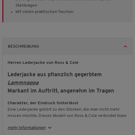
Stehkragen
Mit vielen praktischen Taschen
BESCHREIBUNG
Herren Lederjacke von Ross & Cole
Lederjacke aus pflanzlich gegerbtem
Lammnappa
Markant im Auftritt, angenehm im Tragen
Charakter, der Eindruck hinterlässt
Eine Lederjacke gehört zu den Stücken, die man nicht mehr
missen möchte. Dieses Modell von Ross & Cole verbindet klare
Linien mit markanten Details. Stehkragen, gesteppte Schultern
mehr Informationen
und prägnante Nähte verleihen der Jacke Ausdruck und
machen sie zu einem verlässlichen Begleiter im Alltag.