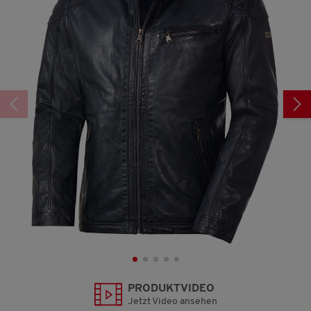
1313
Reviews.
Link
auf
derselben
Seite.
PRODUKTVIDEO
Jetzt Video ansehen