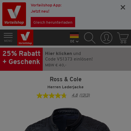
Vorteilshop App:
×
Jetzt neu!
Gleich herunterladen
MENÜ
DE
25% Rabatt
Hier klicken
und
Code V51373 einlösen!
+ Geschenk
MBW € 40,-
Ross & Cole
Herren Lederjacke
4.8
(1313)
4.8
von
5
Sternen,
Durchschnittswert
der
Bewertung.
Read