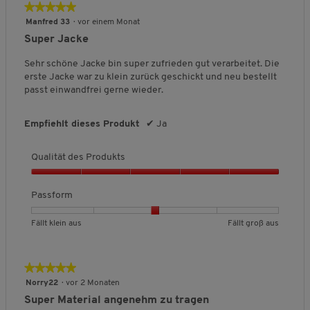
l
★★★★★
★★★★★
l
r
e
i
5
Manfred 33
·
vor einem Monat
e
o
w
t
von
Super Jacke
i
ß
e
ä
5
n
a
r
t
Sternen.
Sehr schöne Jacke bin super zufrieden gut verarbeitet. Die
a
u
t
d
erste Jacke war zu klein zurück geschickt und neu bestellt
u
s
u
e
passt einwandfrei gerne wieder.
s
n
s
g
P
:
r
Empfiehlt dieses Produkt
✔
Ja
3
o
v
d
o
Qualität des Produkts
u
n
k
Q
5
t
u
Passform
.
s
a
,
l
B
B
P
Fällt klein aus
Fällt groß aus
5
i
e
e
a
v
t
w
w
s
o
ä
e
e
s
n
★★★★★
★★★★★
t
r
r
f
5
5
Norry22
·
vor 2 Monaten
d
t
t
o
von
e
Super Material angenehm zu tragen
u
u
r
5