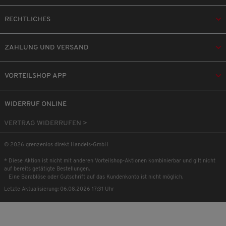
RECHTLICHES
ZAHLUNG UND VERSAND
VORTEILSHOP APP
WIDERRUF ONLINE
VERTRAG WIDERRUFEN >
© 2026 grenzenlos direkt Handels-GmbH
* Diese Aktion ist nicht mit anderen Vorteilshop-Aktionen kombinierbar und gilt nicht
auf bereits getätigte Bestellungen.
Eine Barablöse oder Gutschrift auf das Kundenkonto ist nicht möglich.
Letzte Aktualisierung: 06.08.2026 17:31 Uhr