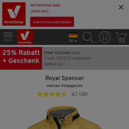
Vorteilshop App:
×
Jetzt neu!
Gleich herunterladen
MENÜ
DE
25% Rabatt
Hier klicken
und
Code V51373 einlösen!
+ Geschenk
MBW € 40,-
Royal Spencer
Herren Steppjacke
4.7
(136)
4.7
von
5
Sternen,
Durchschnittswert
der
Bewertung.
Read