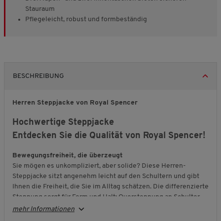
Stauraum
Pflegeleicht, robust und formbeständig
BESCHREIBUNG
Herren Steppjacke von Royal Spencer
Hochwertige Steppjacke
Entdecken Sie die Qualität von Royal Spencer!
Bewegungsfreiheit, die überzeugt
Sie mögen es unkompliziert, aber solide? Diese Herren-
Steppjacke sitzt angenehm leicht auf den Schultern und gibt
Ihnen die Freiheit, die Sie im Alltag schätzen. Die differenzierte
Steppung sorgt für Form und Halt: Quersteppung an Schulter
und Oberarm, kassettenartige Steppung am Rumpf. Der
mehr Informationen
Stehkragen liegt weich an und lässt sich per Druckknopf