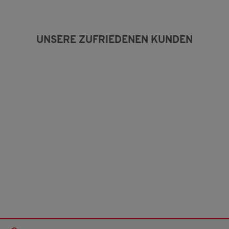
v
o
n
5
UNSERE ZUFRIEDENEN KUNDEN
.