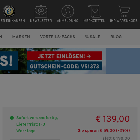
HER EINKAUFEN
NEWSLETTER
ANMELDUNG
MERKZETTEL
IHR WARENKORB
N
MARKEN
VORTEILS-PACKS
% SALE
BLOG
€ 139,00
Sofort versandfertig,
Lieferfrist: 1-3
Sie sparen € 59,00 (-
29
%)
Werktage
statt € 198,00