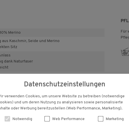
PF
Für 
 30% Merino
Pfle
 aus Kaschmir, Seide und Merino
ekten Sitz
c
Anlass
g dank Naturfaser
eicht
Datenschutzeinstellungen
KUNDENBEWERTUNGEN
ir verwenden Cookies, um unsere Website zu betreiben (notwendige
ookies) und um deren Nutzung zu analysieren sowie personalisierte
nhalte oder Werbung bereitzustellen (Web Performance, Marketing).
Notwendig
Web Performance
Marketing