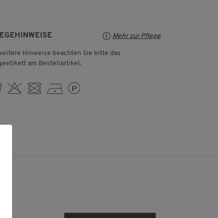
LEGEHINWEISE
Mehr zur Pflege
weitere Hinweise beachten Sie bitte das
geetikett am Bestellartikel.
 H U D L