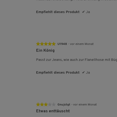
Sternen.
Empfiehlt dieses Produkt
✔
Ja
★★★★★
★★★★★
U1948
·
vor einem Monat
5
Ein König
von
5
Passt zur Jeans, wie auch zur Flanellhose mit Büg
Sternen.
Empfiehlt dieses Produkt
✔
Ja
★★★★★
★★★★★
Gnujstgt
·
vor einem Monat
3
Etwas enttäuscht
von