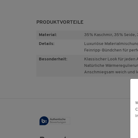
PRODUKTVORTEILE
Material:
35% Kaschmir, 35% Seide,
Details:
Luxuriöse Materialmischung
Feinripp-Bündchen für perf
Besonderheit:
Klassischer Look für jeden 
Natürliche Wärmeregulierun
Anschmiegsam weich und l
W
C
I