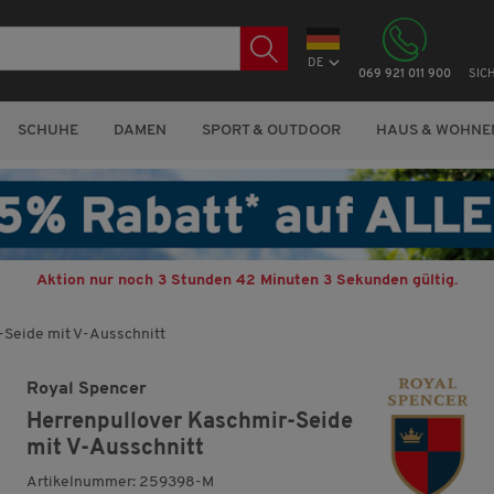
DE
069 921 011 900
SIC
SCHUHE
DAMEN
SPORT & OUTDOOR
HAUS & WOHNE
Aktion nur noch
3 Stunden 42 Minuten 2 Sekunden
gültig.
-Seide mit V-Ausschnitt
Royal Spencer
Herrenpullover Kaschmir-Seide
mit V-Ausschnitt
Artikelnummer: 259398-M