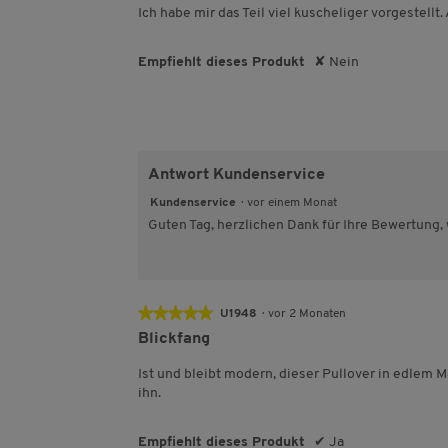
5
Ich habe mir das Teil viel kuscheliger vorgestellt. 
Sternen.
Empfiehlt dieses Produkt
✘
Nein
Antwort Kundenservice
Kundenservice
·
vor einem Monat
Guten Tag, herzlichen Dank für Ihre Bewertung,
★★★★★
★★★★★
U1948
·
vor 2 Monaten
5
Blickfang
von
5
Ist und bleibt modern, dieser Pullover in edlem M
Sternen.
ihn.
Empfiehlt dieses Produkt
✔
Ja