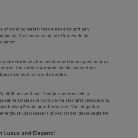
e und Merino bietet Ihnen einen einzigartigen
chbar ist. Die besonders dichte Unterwolle der
gekämmt.
rick extra leicht, fein und tempertaturausgleichend, so
em ist. Die zeitlose Ästhetik und die vielseitigen
baren Element in Ihrer Garderobe.
n Qualität und zeitloses Design, sondern auch in
sgewählten Materialien und die meisterhafte Verarbeitung
Jahre hinweg Freude bereiten werden. Von eleganten
endausflügen: Dieser Pullover ist der ideale Begleiter
in Luxus und Eleganz!