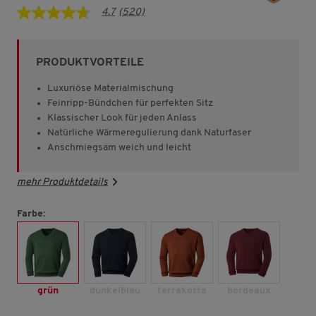
4.7
(520)
4.7
von
5
Sternen,
PRODUKTVORTEILE
Durchschnittswert
der
Bewertung.
Luxuriöse Materialmischung
Read
Feinripp-Bündchen für perfekten Sitz
520
Klassischer Look für jeden Anlass
Reviews.
Link
Natürliche Wärmeregulierung dank Naturfaser
auf
Anschmiegsam weich und leicht
derselben
Seite.
mehr Produktdetails
Farbe:
grün
dunkelblau
terrakotta
bordeaux