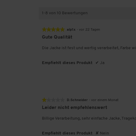
e
e
n
r
e
n
1-8 von 10 Bewertungen
e
★★★★★
★★★★★
alp1x
·
vor 22 Tagen
5
Gute Qualität
von
5
Die Jacke ist fest und wertig verarbeitet, Farbe w
Sternen.
Empfiehlt dieses Produkt
✔
Ja
★★★★★
★★★★★
D.Schneider
·
vor einem Monat
1
Leider nicht empfehlenswert
von
5
Billige Verarbeitung, sehr einfache Jacke, Tragek
Sternen.
Empfiehlt dieses Produkt
✘
Nein