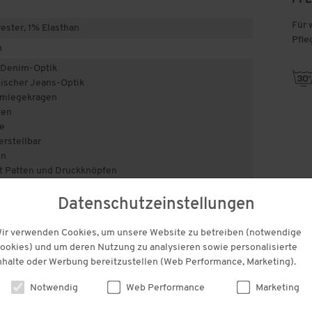
Für 
ster, 1% Elasthan
Pfle
m
n Denim-Optik
m
sischer Jeans-Optik
Umlegekragen
ten
e
rstellbar
en
t Patten und Druckknöpfen
gn
Datenschutzeinstellungen
an
ir verwenden Cookies, um unsere Website zu betreiben (notwendige
ookies) und um deren Nutzung zu analysieren sowie personalisierte
 auf Schadstoffe
nhalte oder Werbung bereitzustellen (Web Performance, Marketing).
tlich unbedenklich bestätigt.
Notwendig
Web Performance
Marketing