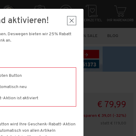
d aktivieren!
HER EINKAUFEN
NEWSLETTER
ANMELDUNG
MERKZETTEL
IHR WARENKORB
nnen. Deswegen bieten wir 25% Rabatt
N
MARKEN
VORTEILS-PACKS
% SALE
BLOG
nk an.
roten Button
utomatisch neu
Aktion ist aktiviert
€ 79,99
Sofort versandfertig,
Lieferfrist: 1-3
Sie sparen € 39,01 (-
32
%)
Werktage
statt € 119,00
Button wird Ihre Geschenk-Rabatt-Aktion
 automatisch von allen Artikeln
Farbe:
dunkelblau