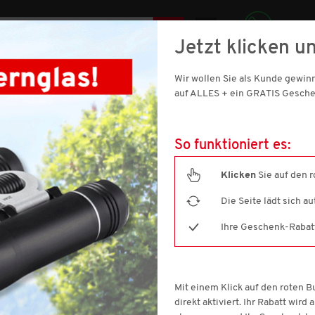
DE
Jetzt klicken un
069 921 011 900
SIC
Wir wollen Sie als Kunde gewi
SCHUHE
DAMEN
SPORT & OUTDOOR
HAUS & WOHNE
auf ALLES + ein GRATIS Gesche
So funktioniert es:
Klicken
Sie auf den 
Die Seite lädt sich a
Sisley
Ihre Geschenk-Rabatt-
Herren Jeansjacke
Artikelnummer: 268673-M
4.4
(10)
Mit einem Klick auf den roten 
4.4
von
direkt aktiviert. Ihr Rabatt wird
5