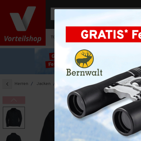
TOP-DEAL
OUTFIT-SETS
HERREN
Herren
Jacken
Sisley Herren Jeansjacke