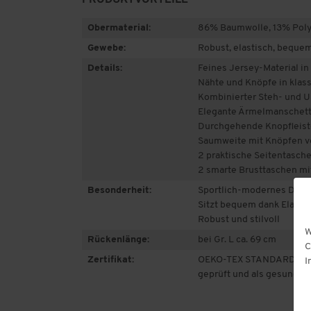
Obermaterial:
86% Baumwolle, 13% Polye
Gewebe:
Robust, elastisch, beque
Details:
Feines Jersey-Material i
Nähte und Knöpfe in klas
Kombinierter Steh- und 
Elegante Ärmelmanschet
Durchgehende Knopfleist
Saumweite mit Knöpfen ve
2 praktische Seitentasch
2 smarte Brusttaschen mi
Besonderheit:
Sportlich-modernes Desi
Sitzt bequem dank Elasth
Robust und stilvoll
W
Rückenlänge:
bei Gr. L ca. 69 cm
C
Zertifikat:
OEKO-TEX STANDARD 100:
I
geprüft und als gesundhei