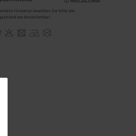
Mehr zur Pflege
weitere Hinweise beachten Sie bitte das
geetikett am Bestellartikel.
 H U E K