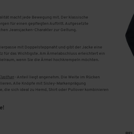
lität macht jede Bewegung mit. Der klassische
en für einen gepflegten Auftritt. Aufgesetzte
chen Jeansjacken-Charakter zur Geltung.
Zierpasse mit Doppelsteppnaht und gibt der Jacke eine
atz für das Wichtigste. Am Ärmelabschluss erleichtert ein
Spielraum, wenn Sie die Ärmel hochkrempeln möchten.
Elasthan
-Anteil liegt angenehm. Die Weite im Rücken
ulieren. Alle Knöpfe mit Sisley-Markenprägung
, die sich ideal zu Hemd, Shirt oder Pullover kombinieren
e!
PF