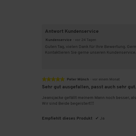
Antwort Kundenservice
Kundenservice
·
vor 24 Tagen
Guten Tag, vielen Dank für Ihre Bewertung. Ger
Kontaktieren Sie gerne unseren Kundenservice, 
★★★★★
★★★★★
Peter Münch
·
vor einem Monat
5
Sehr gut ausgefallen, passt auch sehr gut
von
5
Jeansjacke gefällt meinem Mann noch besser, als
Sternen.
Wir sind Beide begeistert!!!
Empfiehlt dieses Produkt
✔
Ja