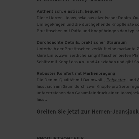
Authentisch, elastisch, bequem
Diese Herren-Jeansjacke aus elastischer Denim-Qua
Umlegekragen und die durchgehende Knopfleiste sorg
Brusttaschen mit Patte und Knopf bringen den typis
Durchdachte Details, praktischer Stauraum
Unterhalb der Brusttaschen verläuft eine markante 
klare Linie. Zwei seitliche Eingrifftaschen bieten Pl
Schlitz mit Knopf das An- und Ausziehen und gibt 
Robuster Komfort mit Markenprägung
Die Denim-Qualität mit Baumwoll-,
Polyester
- und
lässt sich am Saum durch zwei Knöpfe pro Seite reg
unterstreichen den Gesamteindruck einer Jeansjacke
lässt.
Greifen Sie jetzt zur Herren-Jeansjack
PRODUKTVORTEILE