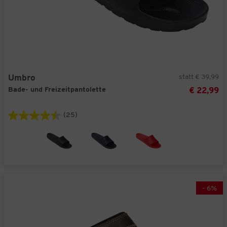
statt € 39,99
Umbro
Bade- und Freizeitpantolette
€ 22,99
(25)
-
6
%