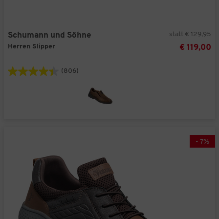
statt € 129,95
Schumann und Söhne
Herren Slipper
€ 119,00
(806)
-
7
%