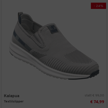
-
24
%
statt € 99,00
Kalapua
Textilslipper
€ 74,99