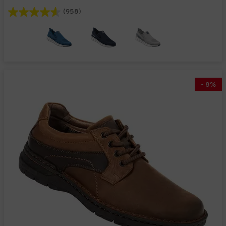
(958)
-
8
%