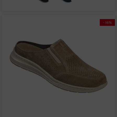
-
16
%