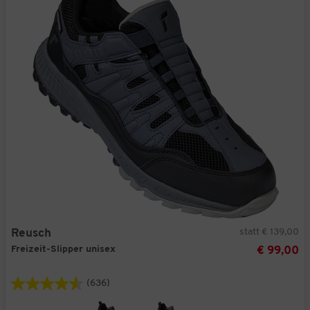
statt € 139,00
Reusch
Freizeit-Slipper unisex
€ 99,00
(636)