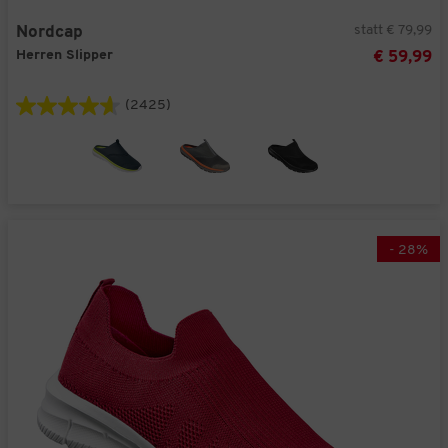
statt € 79,99
Nordcap
Herren Slipper
€ 59,99
(2425)
-
28
%