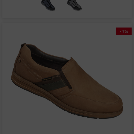
-
7
%