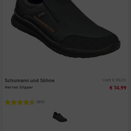
statt € 99,00
Schumann und Söhne
Herren Slipper
€ 74,99
(611)