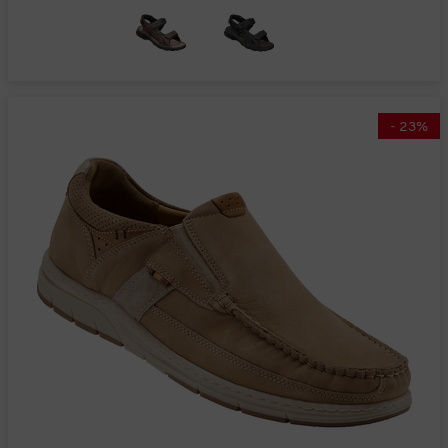
-
23
%