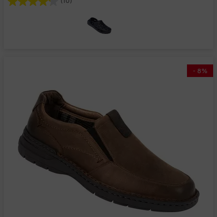
(10)
-
8
%