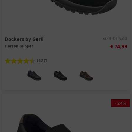
statt € 119,00
Dockers by Gerli
Herren Slipper
€ 74,99
(827)
-
24
%