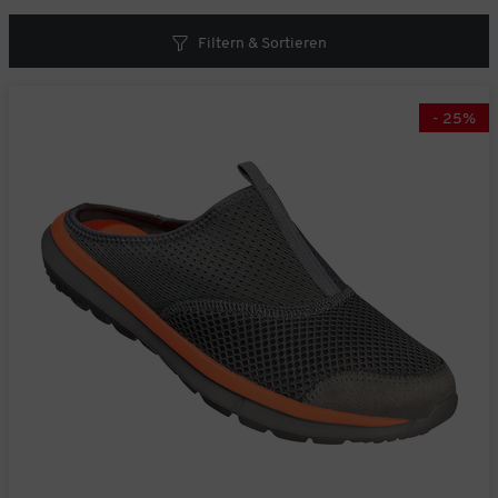
V51373
Filtern & Sortieren
Jetzt 25% Rabatt + GRATIS Geschenk aktivieren!
-
25
%
Nein danke. Ich möchte meinen Gutschein-Code nicht verwenden.
Sie erhalten Ihren Rabatt und Ihr Geschnek bei einer Bestellung ab € 40,- in
unserem Online-Shop. Die Berechnung des Mindestbestellwerts erfolgt auf Basis
der regulären Vorteilshop-Preise.