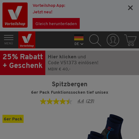
Vorteilshop App:
×
Jetzt neu!
Gleich herunterladen
MENÜ
DE
25% Rabatt
Hier klicken
und
Code V51373 einlösen!
+ Geschenk
MBW € 40,-
Spitzbergen
6er Pack Funktionssocken tief unisex
4.4
(29)
4.4
von
5
Sternen,
6er Pack
Durchschnittswert
der
Bewertung.
Read