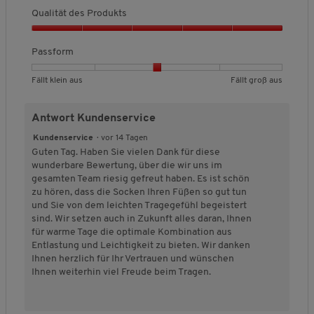
b
b
h
t
Qualität des Produkts
e
e
s
s
d
d
c
Q
,
e
e
h
u
Passform
5
u
u
n
a
v
t
t
i
l
o
B
B
P
Fällt klein aus
Fällt groß aus
e
e
t
i
n
e
e
a
t
t
t
t
5
w
w
s
F
F
l
ä
Antwort Kundenservice
e
e
s
ä
ä
i
t
r
r
f
l
l
c
Kundenservice
·
vor 14 Tagen
d
t
t
o
l
l
h
Guten Tag. Haben Sie vielen Dank für diese
e
u
u
r
t
t
e
wunderbare Bewertung, über die wir uns im
s
n
n
m
k
g
B
gesamten Team riesig gefreut haben. Es ist schön
P
g
g
,
l
r
e
zu hören, dass die Socken Ihren Füßen so gut tun
r
v
v
D
e
o
w
und Sie von dem leichten Tragegefühl begeistert
o
o
o
u
i
ß
e
sind. Wir setzen auch in Zukunft alles daran, Ihnen
d
n
n
r
n
a
r
für warme Tage die optimale Kombination aus
u
1
5
c
a
u
t
Entlastung und Leichtigkeit zu bieten. Wir danken
k
b
b
h
u
s
u
Ihnen herzlich für Ihr Vertrauen und wünschen
t
e
e
s
s
n
Ihnen weiterhin viel Freude beim Tragen.
s
d
d
c
g
,
e
e
h
:
5
u
u
n
3