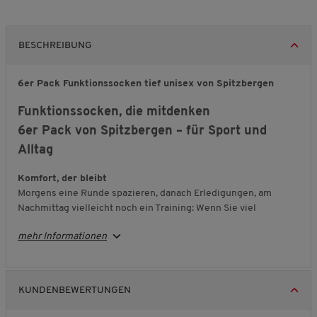
BESCHREIBUNG
6er Pack Funktionssocken tief unisex von Spitzbergen
Funktionssocken, die mitdenken
6er Pack von Spitzbergen – für Sport und
Alltag
Komfort, der bleibt
Morgens eine Runde spazieren, danach Erledigungen, am
Nachmittag vielleicht noch ein Training: Wenn Sie viel
unterwegs sind, zählt jeder Schritt. Das weiche
Frottee
-
mehr Informationen
Fußbett polstert über die ganze Länge und hilft, Reibung zu
mindern – so beugen Sie Blasen vor, auch bei längeren
Strecken. Dank der L/R-Markierung sitzt jede Socke dort, wo
sie hingehört. Zusätzlich ist die Größe im Fußbett eingewebt.
KUNDENBEWERTUNGEN
Das Ergebnis: ein rundum angenehmes Tragegefühl, ohne
Kompromisse.