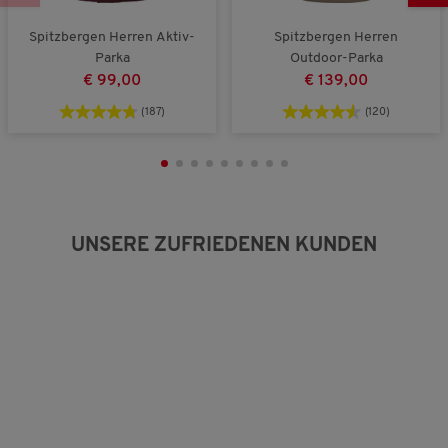
4
v
Spitzbergen Herren Aktiv-
Spitzbergen Herren
o
Parka
Outdoor-Parka
n
5
€ 99,00
€ 139,00
.
(187)
(120)
UNSERE ZUFRIEDENEN KUNDEN