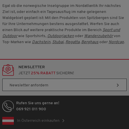
Egal ob die norwegische Inselgruppe im Nordatlantik Ihr nächstes
Ziel ist, oder einfach ein Tagesausflug im nahe gelegenen
Waldgebiet geplant ist: Mit den Produkten von Spitzbergen sind Sie
für Ihre Unternehmungen bestens ausgestattet. Werfen Sie auch
einen Blick auf weitere praktische Produkte im Bereich
Sport und
Outdoor
wie Sportshirts,
Outdoorjacken
oder
Wanderzubehör
von
Top-Marken wie
Dachstein
,
Stubai
,
Regatta
,
Berghaus
oder
Nordcap
.
NEWSLETTER
JETZT
25% RABATT
SICHERN!
Newsletter anfordern
Rufen Sie uns gerne an!
069 921 011 900
In Österreich einkaufen