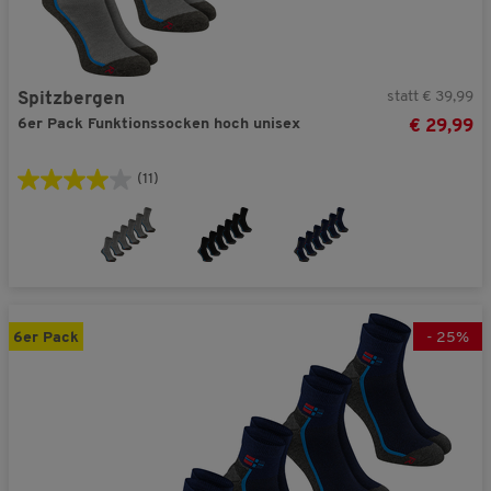
statt € 39,99
Spitzbergen
6er Pack Funktionssocken hoch unisex
€ 29,99
(11)
6er Pack
-
25
%