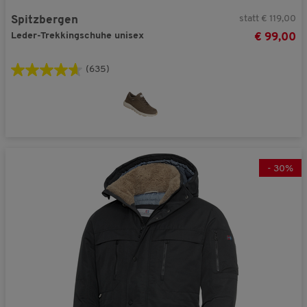
statt € 119,00
Spitzbergen
Leder-Trekkingschuhe unisex
€ 99,00
(635)
-
30
%