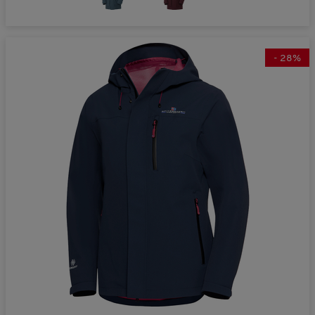
-
28
%