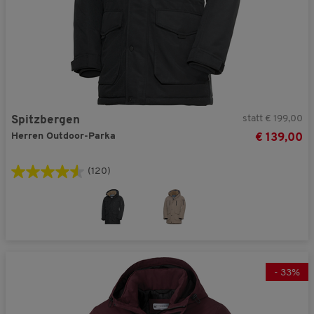
statt € 199,00
Spitzbergen
Herren Outdoor-Parka
€ 139,00
(120)
-
33
%