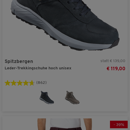
statt € 139,00
Spitzbergen
Leder-Trekkingschuhe hoch unisex
€ 119,00
(862)
-
39
%