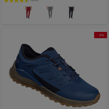
(120)
-
9
%