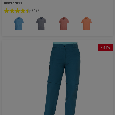
knitterfrei
(47)
-
41
%