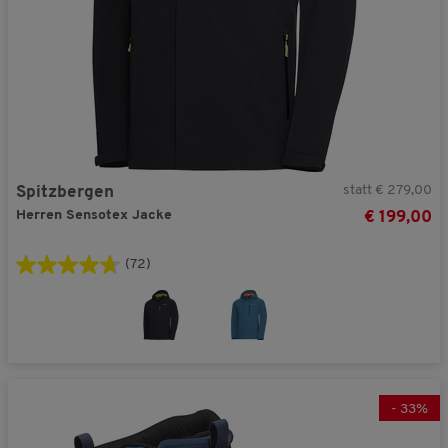
statt € 279,00
Spitzbergen
Herren Sensotex Jacke
€ 199,00
(72)
-
33
%