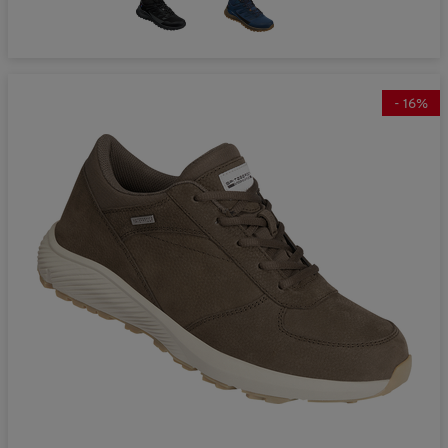
-
16
%