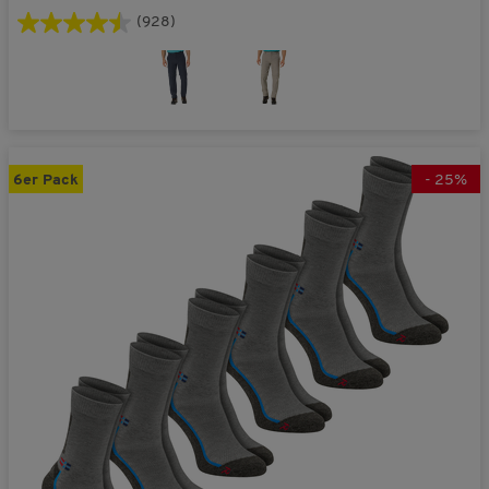
(928)
6er Pack
-
25
%