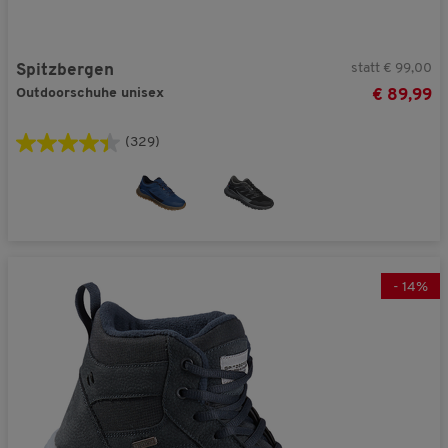
statt € 99,00
Spitzbergen
Outdoorschuhe unisex
€ 89,99
(329)
-
14
%