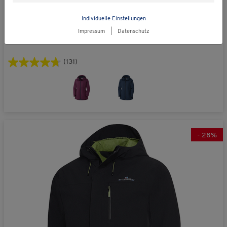
Individuelle Einstellungen
statt € 129,00
Spitzbergen
Impressum
|
Datenschutz
Damen Funktionsjacke lang
€ 99,00
(131)
-
28
%