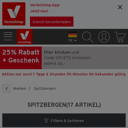
Vorteilshop App:
×
Jetzt neu!
Gleich herunterladen
MENÜ
DE
25% Rabatt
Hier klicken
und
Code V51373 einlösen!
+ Geschenk
MBW € 40,-
Aktion nur noch
1 Tage 2 Stunden 50 Minuten 48 Sekunden
gültig.
Marken
Spitzbergen
SPITZBERGEN
(17 ARTIKEL)
Filtern & Sortieren