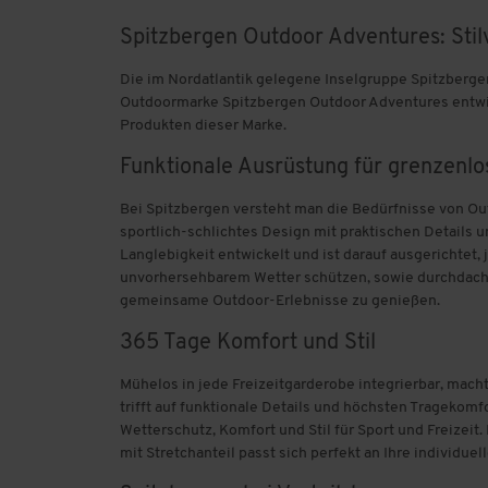
Schumann und Söhne
Spitzbergen Outdoor Adventures: Stil
Die im Nordatlantik gelegene Inselgruppe Spitzberge
Sisley
Outdoormarke Spitzbergen Outdoor Adventures entwicke
Produkten dieser Marke.
Skechers
Funktionale Ausrüstung für grenzenl
Spitzbergen
Bei Spitzbergen versteht man die Bedürfnisse von Ou
Stone Rich
sportlich-schlichtes Design mit praktischen Details 
Langlebigkeit entwickelt und ist darauf ausgerichtet
unvorhersehbarem Wetter schützen, sowie durchdachte
Strenesse Blue
gemeinsame Outdoor-Erlebnisse zu genießen.
Stroendberg
365 Tage Komfort und Stil
Stöhr
Mühelos in jede Freizeitgarderobe integrierbar, mach
trifft auf funktionale Details und höchsten Tragekom
Wetterschutz, Komfort und Stil für Sport und Freizeit
Stubai
mit Stretchanteil passt sich perfekt an Ihre individuel
Suprax