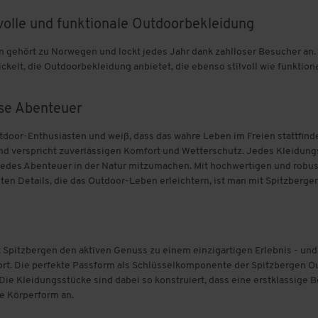
volle und funktionale Outdoorbekleidung
n gehört zu Norwegen und lockt jedes Jahr dank zahlloser Besucher an.
lt, die Outdoorbekleidung anbietet, die ebenso stilvoll wie funktional 
ose Abenteuer
tdoor-Enthusiasten und weiß, dass das wahre Leben im Freien stattfind
und verspricht zuverlässigen Komfort und Wetterschutz. Jedes Kleidungs
, jedes Abenteuer in der Natur mitzumachen. Mit hochwertigen und robus
n Details, die das Outdoor-Leben erleichtern, ist man mit Spitzbergen
t Spitzbergen den aktiven Genuss zu einem einzigartigen Erlebnis - und
fort. Die perfekte Passform als Schlüsselkomponente der Spitzbergen O
. Die Kleidungsstücke sind dabei so konstruiert, dass eine erstklassige
le Körperform an.