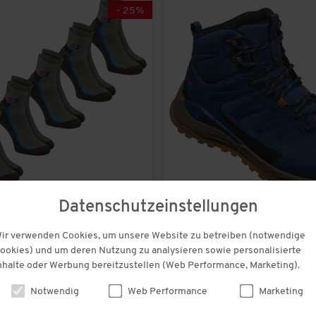
-
25
%
Datenschutzeinstellungen
statt € 39,99
n
Spitzbergen
ir verwenden Cookies, um unsere Website zu betreiben (notwendige
tionssocken tief
Outdoorschuhe hoch unisex
€ 29,99
ookies) und um deren Nutzung zu analysieren sowie personalisierte
nhalte oder Werbung bereitzustellen (Web Performance, Marketing).
(29)
(152)
Notwendig
Web Performance
Marketing