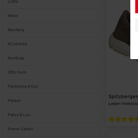
Lotto
Mexx
Mustang
NCxtreme
Nordcap
Otto Kern
Pantofola d'Oro
Spitzberge
Pareor
Leder-Trekkin
Patsy & Lou
Pierre Cardin