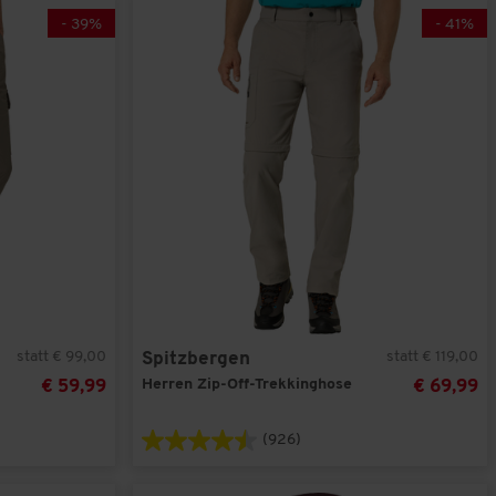
-
39
%
-
41
%
statt € 99,00
statt € 119,00
Spitzbergen
Herren Zip-Off-Trekkinghose
€ 59,99
€ 69,99
(926)