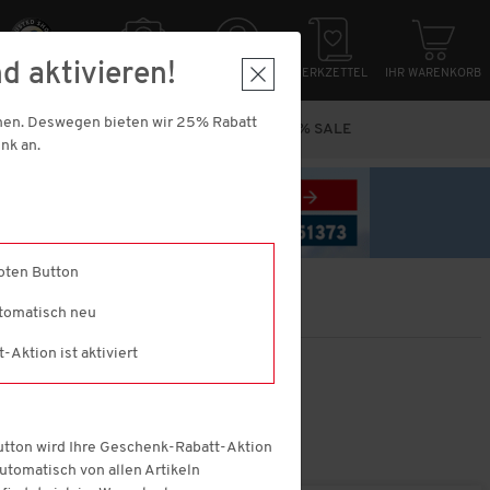
d aktivieren!
HER EINKAUFEN
NEWSLETTER
ANMELDUNG
MERKZETTEL
IHR WARENKORB
nnen. Deswegen bieten wir 25% Rabatt
N
MARKEN
VORTEILS-PACKS
% SALE
nk an.
roten Button
utomatisch neu
Aktion ist aktiviert
reis
Button wird Ihre Geschenk-Rabatt-Aktion
 automatisch von allen Artikeln