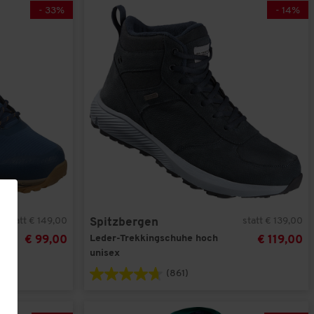
-
33
%
-
14
%
statt € 149,00
statt € 139,00
Spitzbergen
Leder-Trekkingschuhe hoch
€ 99,00
€ 119,00
unisex
(861)