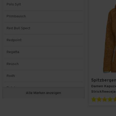
Polo Sylt
Primbausch
Red Bull Spect
Redpoint
Regatta
Reusch
Rodh
Spitzberge
Damen Kapuz
Rohde
Strickfleecej
Alle Marken anzeigen
Ross & Cole
Royal Spencer