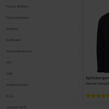
Franco Bettoni
Franz Klammer
Gardeur
Glattsand
Henson&Henson
Hill
Hiltl
Spitzberge
Herren Senso
Hinterstoisser
H.I.S.
Jacques Britt