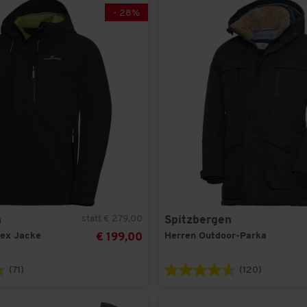
54
(5)
-
28
%
56
(5)
58
(5)
60
(4)
LARGE
(2)
MEDIUM
(2)
XLARGE
(2)
XXLARGE
(2)
XXXLARGE
(2)
statt € 279,00
n
Spitzbergen
tex Jacke
Herren Outdoor-Parka
€ 199,00
(71)
(120)