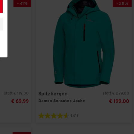
-
41
%
-
28
%
statt € 119,00
statt € 279,00
Spitzbergen
Damen Sensotex Jacke
€ 69,99
€ 199,00
(41)