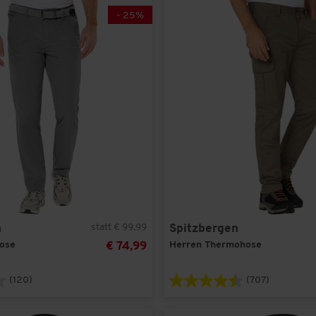
-
25
%
37
(3)
38
(7)
39
(3)
39-42
(2)
40
(8)
41
(3)
42
(7)
43
(3)
43-46
(2)
44
(7)
45
(3)
statt € 99,99
n
Spitzbergen
46
(7)
ose
Herren Thermohose
€ 74,99
48
(8)
(120)
(707)
50
(5)
52
(5)