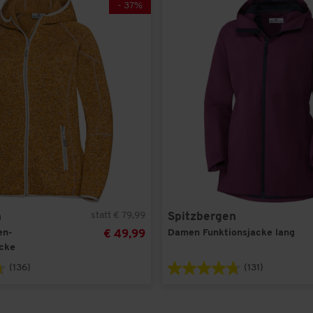
-
37
%
statt € 79,99
n
Spitzbergen
en-
Damen Funktionsjacke lang
€ 49,99
acke
(136)
(131)