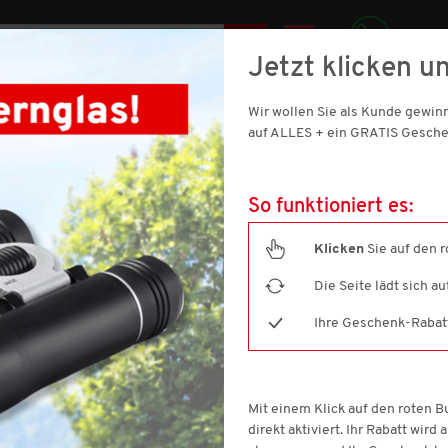
AT
Jetzt klicken un
0512 / 344 100
SIC
Wir wollen Sie als Kunde gewi
SCHUHE
DAMEN
SPORT & OUTDOOR
HAUS & WOHNE
auf ALLES + ein GRATIS Gesche
So funktioniert es:
Klicken
Sie auf den 
Die Seite lädt sich a
GEN
(17 ARTIKEL)
Ihre Geschenk-Rabatt-
Filtern nach
Größe
Farbe
P
Mit einem Klick auf den roten 
direkt aktiviert. Ihr Rabatt wird