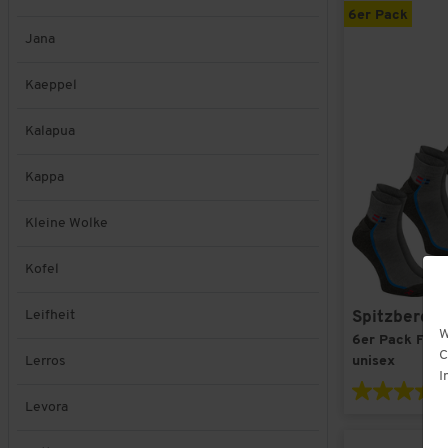
6er Pack
Jana
Kaeppel
Kalapua
Kappa
Kleine Wolke
Kofel
Leifheit
Spitzberge
W
6er Pack Funk
C
Lerros
unisex
I
Levora