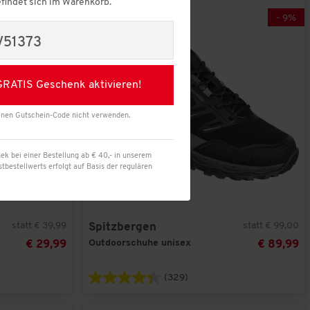
findet sich im Warenkorb.
-
25
%
-
9
%
V51373
Übernehmen
GRATIS Geschenk aktivieren!
inen Gutschein-Code nicht verwenden.
ek bei einer Bestellung ab € 40,- in unserem
bestellwerts erfolgt auf Basis der regulären
statt € 39,99
statt € 99,00
Spitzbergen
Outdoorschuhe unisex
€ 29,99
€ 89,99
(329)