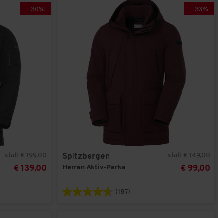
-
30
%
-
33
%
statt € 199,00
statt € 149,00
Spitzbergen
Herren Aktiv-Parka
€ 139,00
€ 99,00
(187)