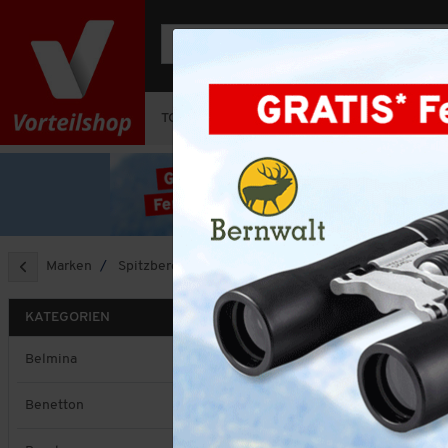
TOP-DEAL
OUTFIT-SETS
HERREN
Marken
Spitzbergen
SPITZBER
KATEGORIEN
Sortieren nach
Belmina
Benetton