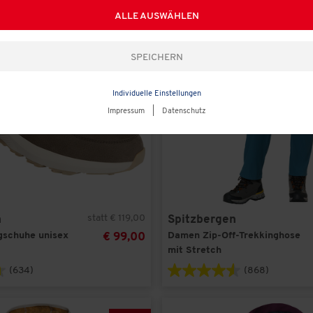
-
16
%
ALLE AUSWÄHLEN
Individuelle Einstellungen
Impressum
|
Datenschutz
statt € 119,00
n
Spitzbergen
gschuhe unisex
Damen Zip-Off-Trekkinghose
€ 99,00
mit Stretch
(634)
(868)