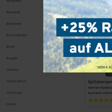
Berghaus
Bernwalt
Bodymed
Bruno Banani
Brühl
Bugatti
Calsana
Camel active
Spitzberge
Herren Funktio
Chiemsee
kurzarm und kn
Clarks