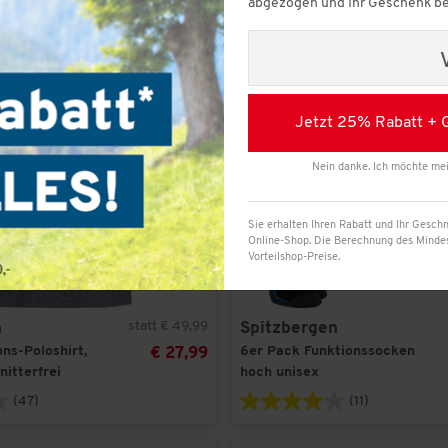
abgezogen und Ihr Geschenk be
-
44
%
6er Pack
18
(1)
(2)
beige
19
(1)
(15)
blau
20
(1)
(2)
braun
Jetzt 25% Rabatt + 
21
(1)
22
(1)
(1)
gelb
Nein danke. Ich möchte me
23
(1)
(5)
grau
24
(3)
Sie erhalten Ihren Rabatt und Ihr Geschn
(1)
grün
25
(3)
Online-Shop. Die Berechnung des Mindest
Vorteilshop-Preise.
26
(3)
(1)
orange
27
(3)
(2)
rosa
statt € 49,99
n
Spitzbergen
28
(3)
(4)
rot
ns-Poloshirt,
6er Pack Funktionssocken
€ 27,99
29
(3)
itterfrei
hoch unisex
(5)
schwarz
30
(3)
(47)
(11)
35-38
(2)
(1)
türkis
36
(4)