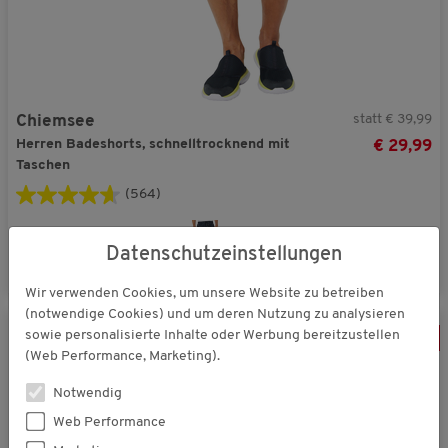
statt € 39,99
Chiemsee
Herren Badeshorts, schnelltrocknend mit
€ 29,99
Taschen
(564)
Datenschutzeinstellungen
Wir verwenden Cookies, um unsere Website zu betreiben
(notwendige Cookies) und um deren Nutzung zu analysieren
sowie personalisierte Inhalte oder Werbung bereitzustellen
-
25
%
(Web Performance, Marketing).
Notwendig
Web Performance