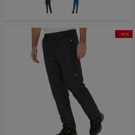
-
61
%