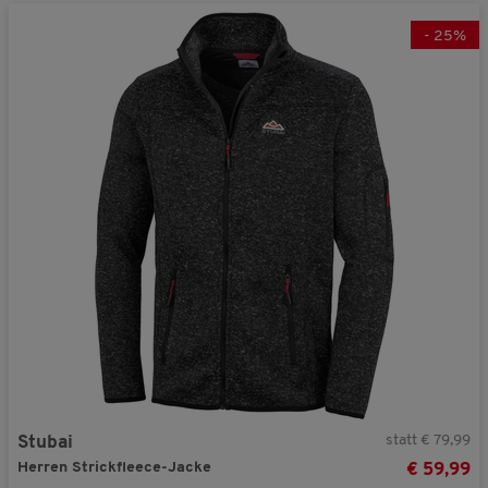
-
25
%
statt € 79,99
Stubai
Herren Strickfleece-Jacke
€ 59,99