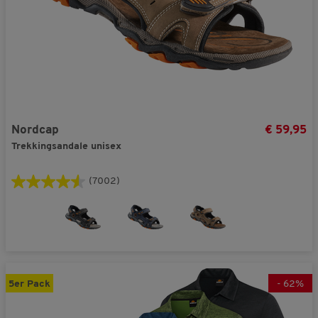
Nordcap
€ 59,95
Trekkingsandale unisex
(7002)
5er Pack
-
62
%