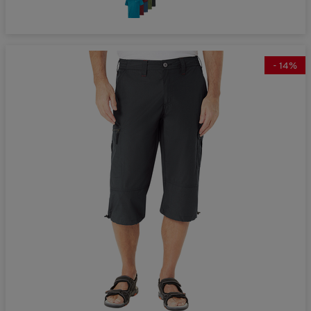
-
14
%