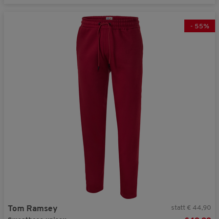
-
55
%
statt € 44,90
Tom Ramsey