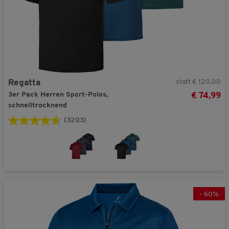
statt € 120,00
Regatta
3er Pack Herren Sport-Polos,
€ 74,99
schnelltrocknend
(3203)
-
60
%