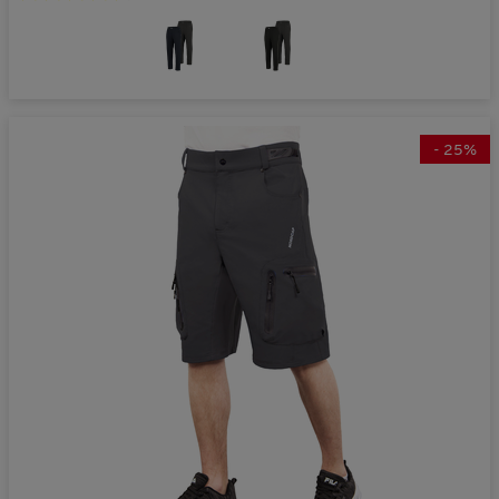
-
25
%