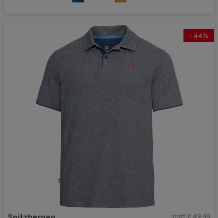
-
44
%
statt € 49,99
Spitzbergen