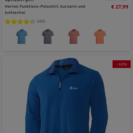
Herren Funktions-Poloshirt, kurzarm und
€ 27,99
knitterfrei
(45)
-
63
%