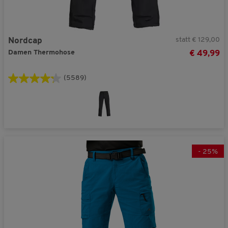
statt € 129,00
Nordcap
Damen Thermohose
€ 49,99
(5589)
-
25
%