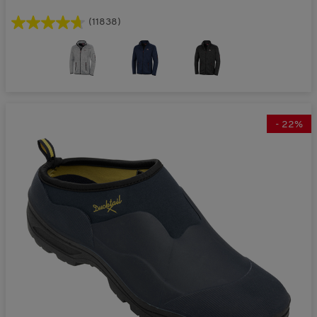
(11838)
-
22
%