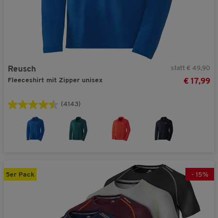
statt € 49,90
Reusch
Fleeceshirt mit Zipper unisex
€ 17,99
(4143)
5er Pack
-
15
%