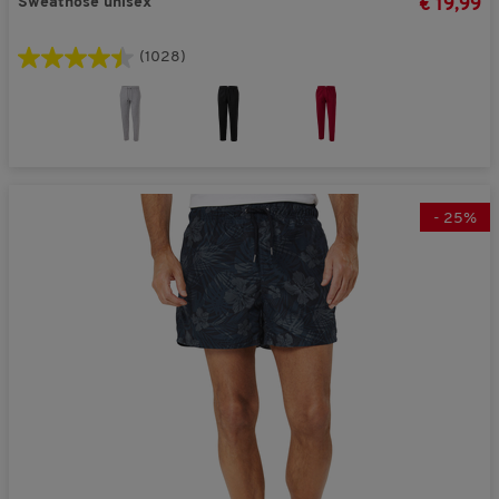
Sweathose unisex
€ 19,99
(1028)
-
25
%