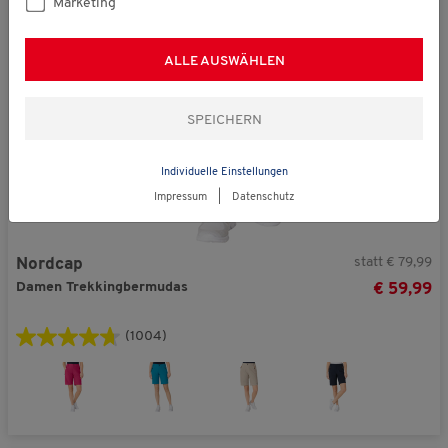
Marketing
ALLE AUSWÄHLEN
Individuelle Einstellungen
Impressum
|
Datenschutz
statt € 79,99
Nordcap
Damen Trekkingbermudas
€ 59,99
(1004)