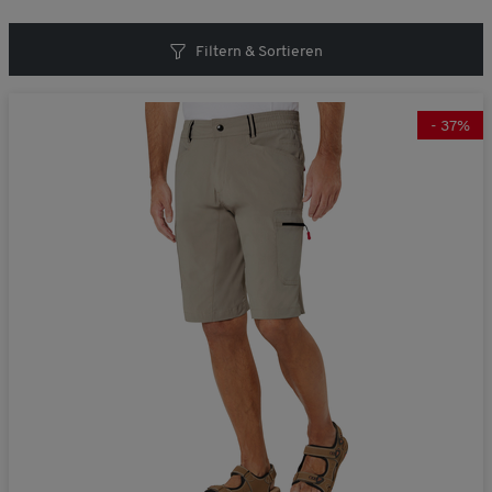
V51373
Filtern & Sortieren
Jetzt 25% Rabatt + GRATIS Geschenk aktivieren!
Nein danke. Ich möchte meinen Gutschein-Code nicht verwenden.
-
37
%
Sie erhalten Ihren Rabatt und Ihr Geschnek bei einer Bestellung ab € 40,- in
unserem Online-Shop. Die Berechnung des Mindestbestellwerts erfolgt auf Basis
der regulären Vorteilshop-Preise.