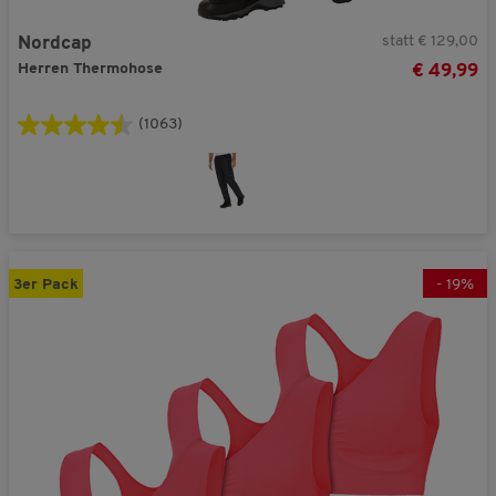
statt € 129,00
Nordcap
Herren Thermohose
€ 49,99
(1063)
3er Pack
-
19
%