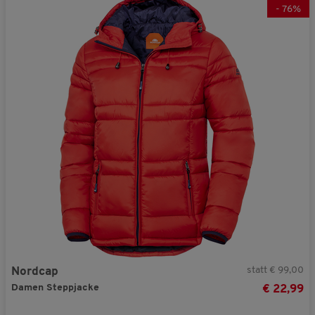
-
76
%
statt € 99,00
Nordcap
Damen Steppjacke
€ 22,99