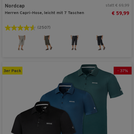
statt € 69,99
Nordcap
Herren Capri-Hose, leicht mit 7 Taschen
€ 59,99
(2507)
3er Pack
-
37
%