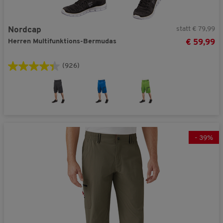
statt € 79,99
Nordcap
Herren Multifunktions-Bermudas
€ 59,99
(926)
-
39
%