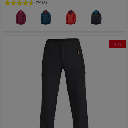
(7018)
-
61
%