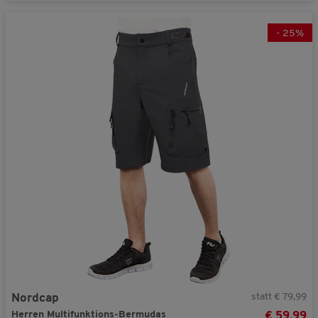
-
25
%
statt € 79,99
Nordcap
Herren Multifunktions-Bermudas
€ 59,99