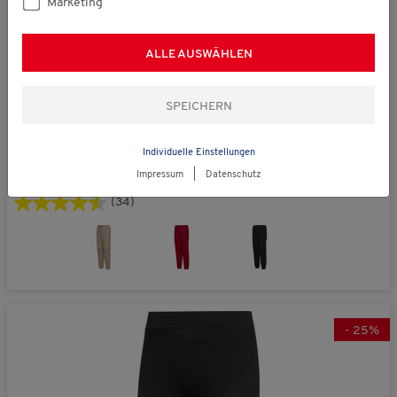
Marketing
ALLE AUSWÄHLEN
statt € 69,00
NCxtreme
Individuelle Einstellungen
Unisex Trekkinghose
€ 39,99
Impressum
|
Datenschutz
(34)
-
25
%