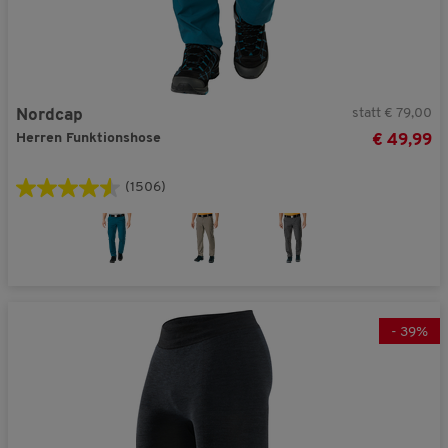
statt € 79,00
Nordcap
Herren Funktionshose
€ 49,99
(1506)
-
39
%