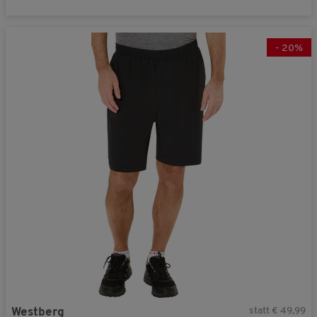
-
20
%
statt € 49,99
Westberg