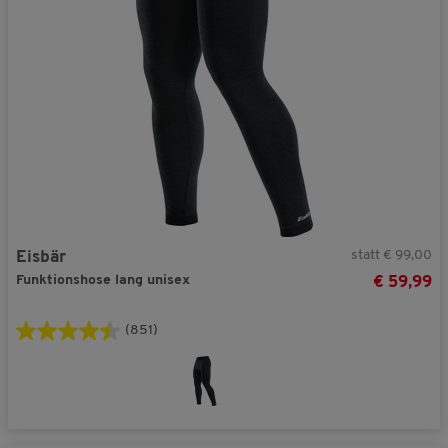
statt € 99,00
Eisbär
Funktionshose lang unisex
€ 59,99
(851)