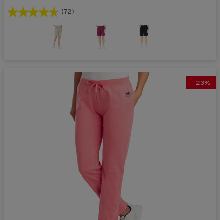
(72)
-
23
%