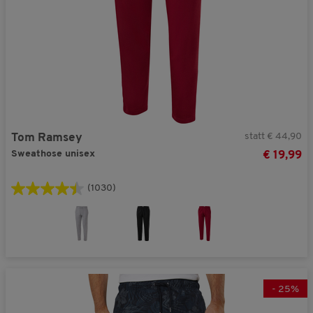
statt € 44,90
Tom Ramsey
Sweathose unisex
€ 19,99
(1030)
-
25
%