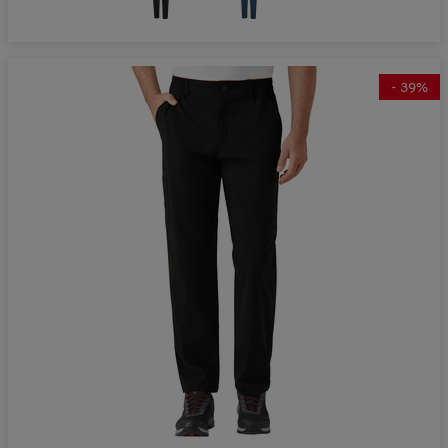
-
39
%