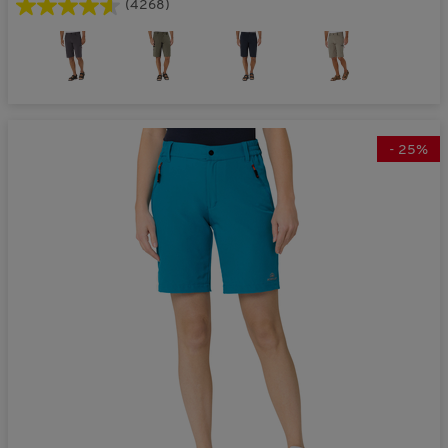
(4268)
-
25
%