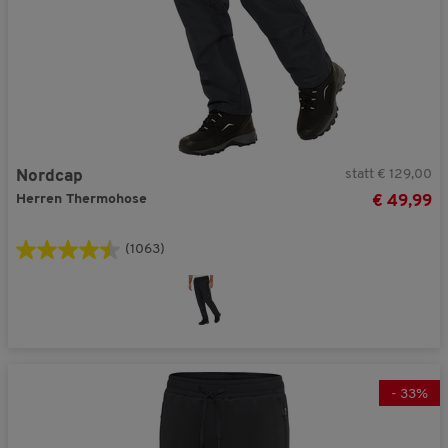
statt € 129,00
Nordcap
Herren Thermohose
€ 49,99
(1063)
-
33
%