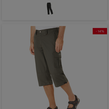
-
14
%