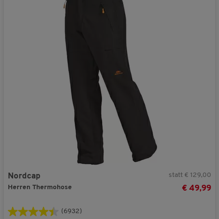
statt € 129,00
Nordcap
Herren Thermohose
€ 49,99
(6932)