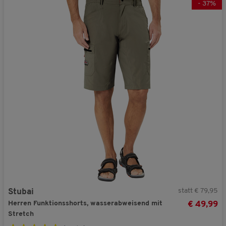
V51373
-
37
%
Jetzt 25% Rabatt + GRATIS Geschenk aktivieren!
Nein danke. Ich möchte meinen Gutschein-Code nicht verwenden.
Sie erhalten Ihren Rabatt und Ihr Geschnek bei einer Bestellung ab € 40,- in
unserem Online-Shop. Die Berechnung des Mindestbestellwerts erfolgt auf Basis
der regulären Vorteilshop-Preise.
statt € 79,95
Stubai
Herren Funktionsshorts, wasserabweisend mit
€ 49,99
Stretch