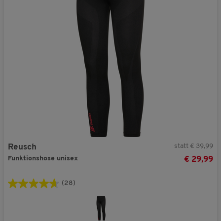
statt € 39,99
Reusch
Funktionshose unisex
€ 29,99
(28)