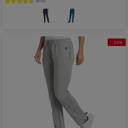
(870)
-
24
%