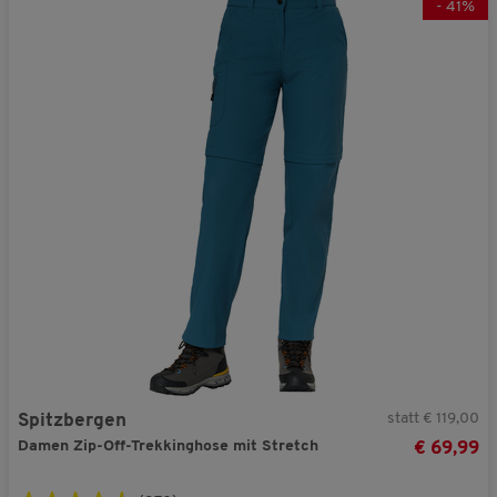
-
41
%
statt € 119,00
Spitzbergen
Damen Zip-Off-Trekkinghose mit Stretch
€ 69,99