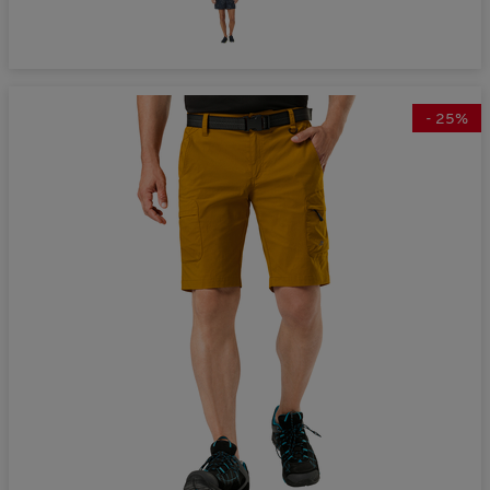
-
25
%