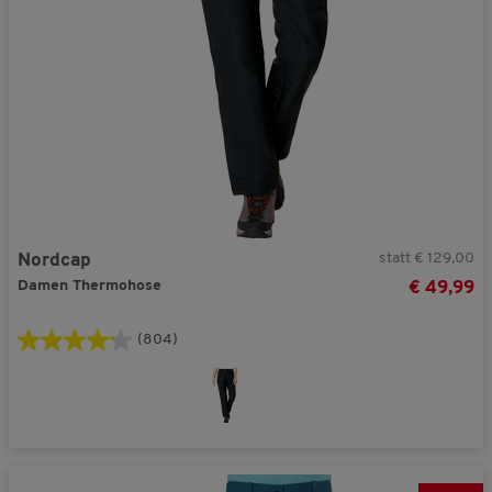
statt € 129,00
Nordcap
Damen Thermohose
€ 49,99
(804)