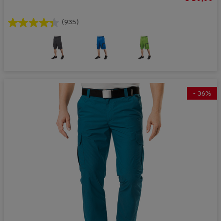
(935)
-
36
%