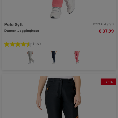
statt € 49,90
Polo Sylt
Damen Jogginghose
€ 37,99
(197)
-
61
%