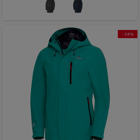
-
28
%