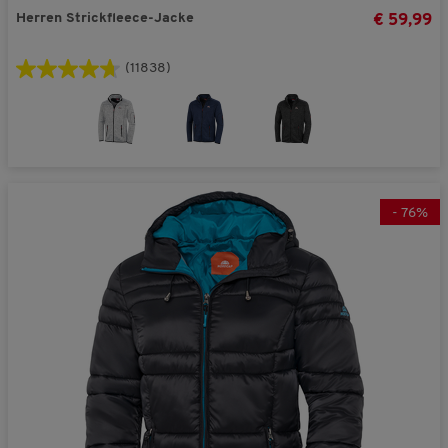
Herren Strickfleece-Jacke
€ 59,99
(11838)
-
76
%