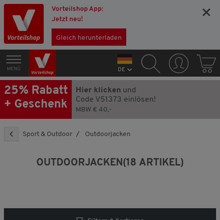
Vorteilshop App:
×
Jetzt neu!
Gleich herunterladen
MENÜ
DE
25% Rabatt
Hier klicken
und
Code V51373 einlösen!
+ Geschenk
MBW € 40,-
Sport & Outdoor
Outdoorjacken
OUTDOORJACKEN
(18 ARTIKEL)