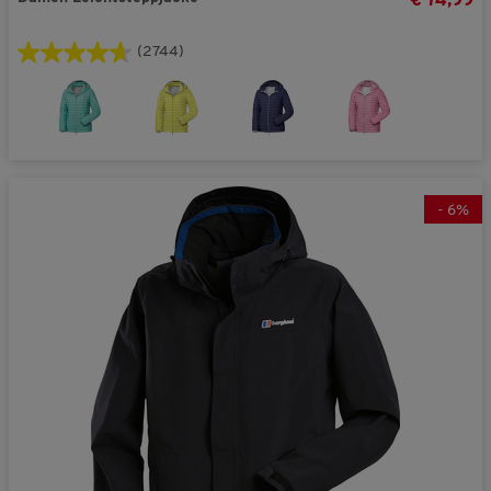
€ 74,99
(2744)
-
6
%