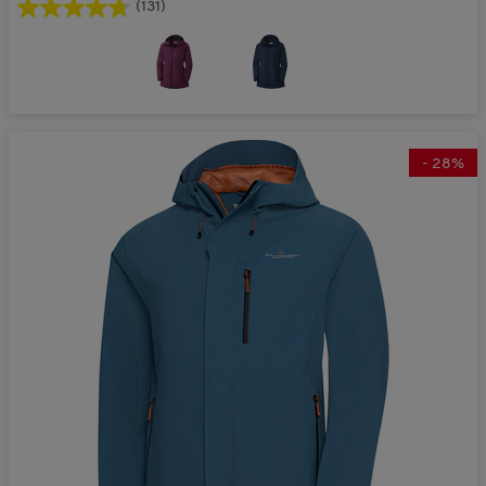
(131)
-
28
%