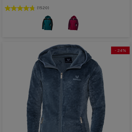
(1520)
-
24
%