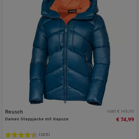
statt € 149,00
Reusch
Damen Steppjacke mit Kapuze
€ 74,99
(325)