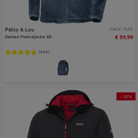
statt € 79,95
Patsy & Lou
Damen Fleecejacke 3D
€ 59,99
(494)
-
30
%