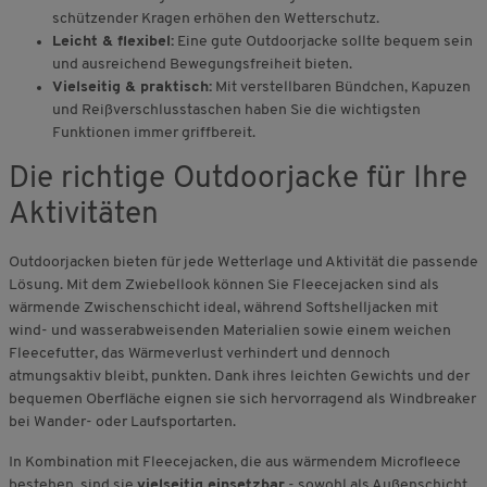
schützender Kragen erhöhen den Wetterschutz.
Leicht & flexibel:
Eine gute Outdoorjacke sollte bequem sein
und ausreichend Bewegungsfreiheit bieten.
Vielseitig & praktisch:
Mit verstellbaren Bündchen, Kapuzen
und Reißverschlusstaschen haben Sie die wichtigsten
Funktionen immer griffbereit.
Die richtige Outdoorjacke für Ihre
Aktivitäten
Outdoorjacken bieten für jede Wetterlage und Aktivität die passende
Lösung. Mit dem Zwiebellook können Sie
Fleecejacken sind als
wärmende Zwischenschicht ideal, während Softshelljacken mit
wind- und wasserabweisenden Materialien sowie einem weichen
Fleecefutter, das Wärmeverlust verhindert und dennoch
atmungsaktiv bleibt, punkten. Dank ihres leichten Gewichts und der
bequemen Oberfläche eignen sie sich hervorragend als Windbreaker
bei Wander- oder Laufsportarten.
In Kombination mit Fleecejacken, die aus wärmendem Microfleece
bestehen, sind sie
vielseitig einsetzbar
- sowohl als Außenschicht