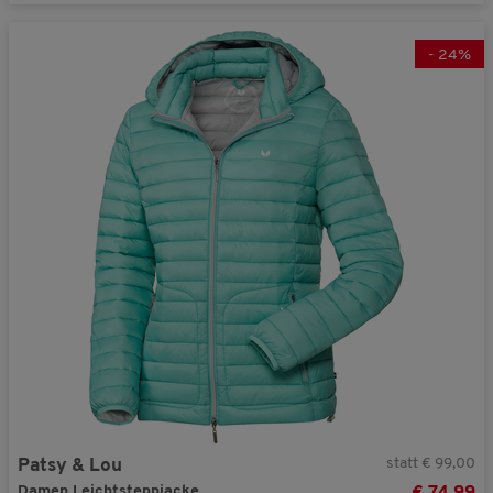
-
24
%
statt € 99,00
Patsy & Lou
Damen Leichtsteppjacke