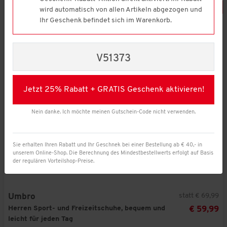
-
14
%
wird automatisch von allen Artikeln abgezogen und
Ihr Geschenk befindet sich im Warenkorb.
V51373
Jetzt 25% Rabatt + GRATIS Geschenk aktivieren!
Nein danke. Ich möchte meinen Gutschein-Code nicht verwenden.
Sie erhalten Ihren Rabatt und Ihr Geschnek bei einer Bestellung ab € 40,- in
unserem Online-Shop. Die Berechnung des Mindestbestellwerts erfolgt auf Basis
der regulären Vorteilshop-Preise.
statt € 69,99
Umbro
Herren Sport- und Freizeitschuhe, bequem und
€ 59,99
leicht für jeden Tag