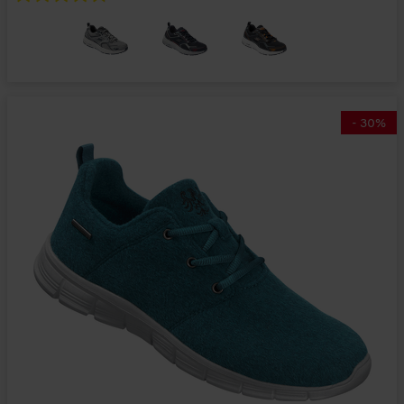
-
30
%