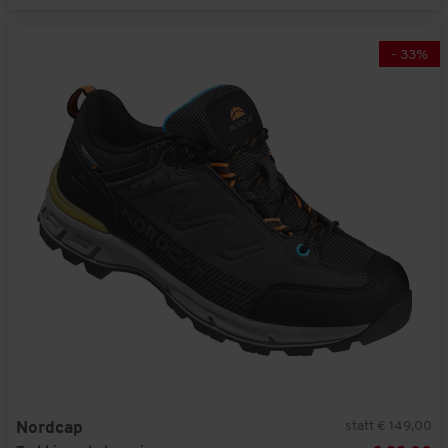
-
33
%
statt € 149,00
Nordcap