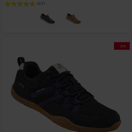
(22)
-
9
%