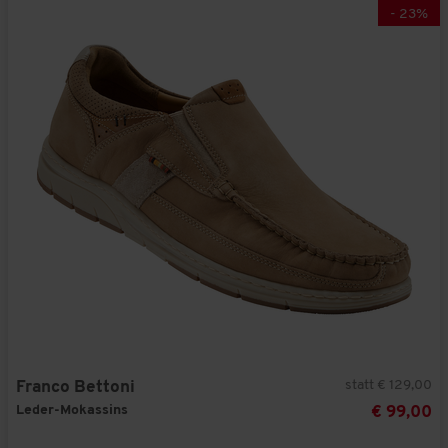
-
23
%
statt € 129,00
Franco Bettoni
Leder-Mokassins
€ 99,00