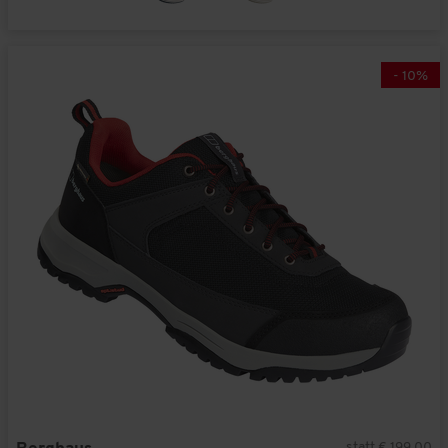
-
10
%
statt € 199,00