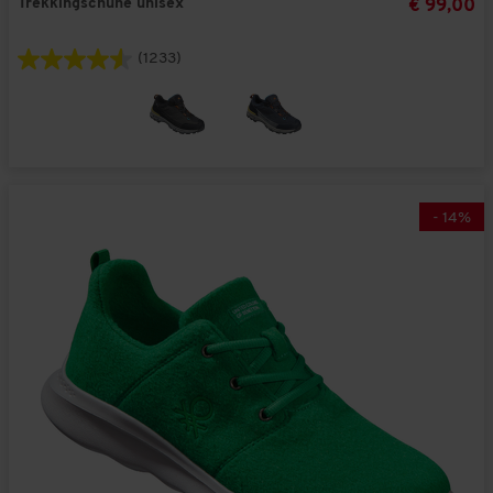
Trekkingschuhe unisex
€ 99,00
(1233)
-
14
%