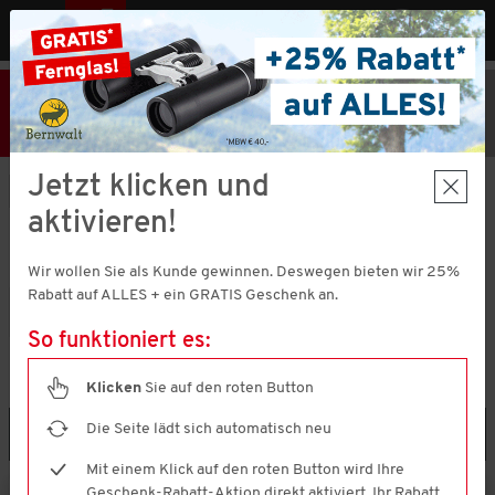
MENÜ
AT
25% Rabatt
Hier klicken
und
Code V51373 einlösen!
+ Geschenk
MBW € 40,-
Jetzt klicken und
Schuhe
Freizeitschuhe
aktivieren!
FREIZEITSCHUHE
(90 ARTIKEL)
Wir wollen Sie als Kunde gewinnen. Deswegen bieten wir 25%
Rabatt auf ALLES + ein GRATIS Geschenk an.
Sneaker
Slipper
So funktioniert es:
Klicken
Sie auf den roten Button
Die Seite lädt sich automatisch neu
Filtern & Sortieren
Mit einem Klick auf den roten Button wird Ihre
Geschenk-Rabatt-Aktion direkt aktiviert. Ihr Rabatt