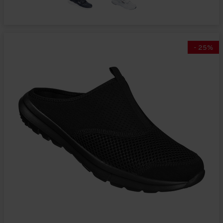
-
25
%