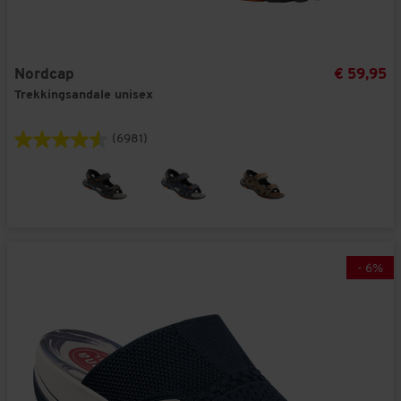
Nordcap
€ 59,95
Trekkingsandale unisex
(6981)
-
6
%