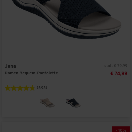
statt € 79,99
Jana
Damen Bequem-Pantolette
€ 74,99
(893)
-
10
%