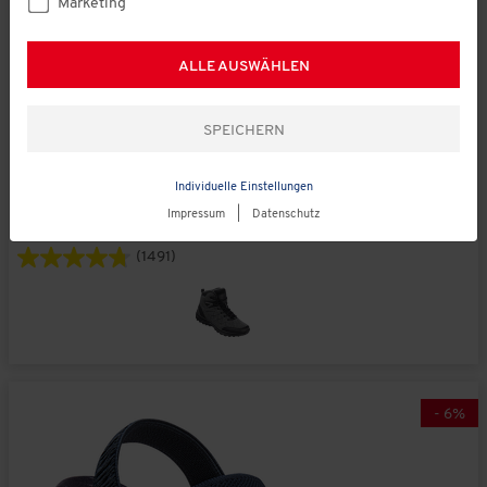
Marketing
ALLE AUSWÄHLEN
statt € 159,00
Tiroler Loden
Individuelle Einstellungen
Merino-Freizeitschuhe hoch unisex,
€ 149,00
Impressum
|
Datenschutz
atmungsaktiv
(1491)
-
6
%