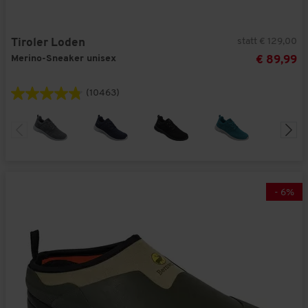
statt € 129,00
Tiroler Loden
Merino-Sneaker unisex
€ 89,99
(10463)
-
6
%