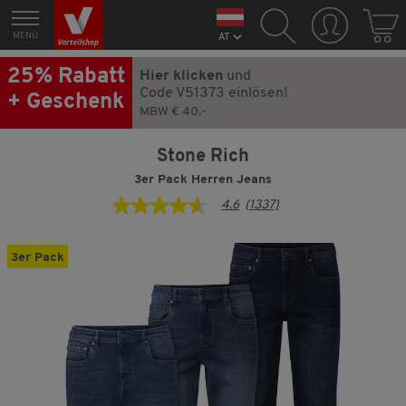
MENÜ
AT
25% Rabatt
Hier klicken
und
Code V51373 einlösen!
+ Geschenk
MBW € 40,-
Stone Rich
3er Pack Herren Jeans
4.6
(1337)
4.6
von
5
Sternen,
3er Pack
Durchschnittswert
der
Bewertung.
Read
1337
Reviews.
Link
auf
derselben
Seite.