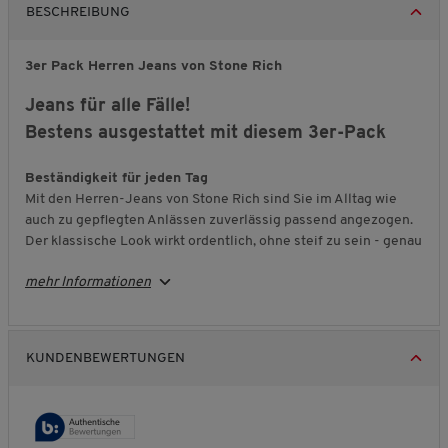
BESCHREIBUNG
3er Pack Herren Jeans von Stone Rich
Jeans für alle Fälle!
Bestens ausgestattet mit diesem 3er-Pack
Beständigkeit für jeden Tag
Mit den Herren-Jeans von Stone Rich sind Sie im Alltag wie
auch zu gepflegten Anlässen zuverlässig passend angezogen.
Der klassische Look wirkt ordentlich, ohne steif zu sein - genau
richtig, wenn Sie Wert auf Beständigkeit und eine sichere Wahl
mehr Informationen
im Kleiderschrank legen.
Komfort, der bleibt
Gefertigt aus strapazierfähigem Denim-Stretch-Gewebe passt
KUNDENBEWERTUNGEN
sich die Jeans Ihren Bewegungen an und bleibt gleichzeitig
angenehm formstabil. Das elastische Material trägt sich
komfortabel, auch über viele Stunden, und die robuste
Verarbeitung sorgt dafür, dass Sitz und Griff lange
überzeugend bleiben.