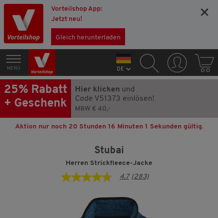
Vorteilshop App:
×
Jetzt neu!
Gleich herunterladen
MENÜ
DE
25% Rabatt
Hier klicken
und
Code V51373 einlösen!
+ Geschenk
MBW € 40,-
Aktion nur noch
20 Stunden 16 Minuten 0 Sekunden
gültig.
Stubai
Herren Strickfleece-Jacke
4.7
(283)
4.7
von
5
Sternen,
Durchschnittswert