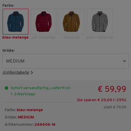
Farbe:
blau-melange
rot-melange
messing
grau-melange
Größe:
Größentabelle
€ 59,99
Sofort versandfertig, Lieferfrist:
1-3 Werktage
Sie sparen € 20,00 (-
25
%)
statt € 79,99
Farbe:
blau-melange
Größe:
MEDIUM
Artikelnummer:
266606-M