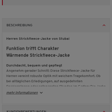
BESCHREIBUNG
Herren Strickfleece-Jacke von Stubai
Funktion trifft Charakter
Wärmende Strickfleece-Jacke
Durchdacht, bequem und gepflegt
Angenehm gerader Schnitt: Diese Strickfleece-Jacke für
Herren vereint robuste Optik mit weichem Tragekomfort. Ob
bei alltäglichen Erledigungen, auf ausgedehnten
Spaziergängen oder entspannten Stunden im Garten: Die Jacke
schenkt Ihnen Bewegungsfreiheit, angenehme Wärme und ein
mehr Informationen
stets gepflegtes Erscheinungsbild. Der hohe Stehkragen
schützt zusätzlich vor Wind und sorgt für ein rundum
behagliches Gefühl.
KUNDENBEWERTUNGEN