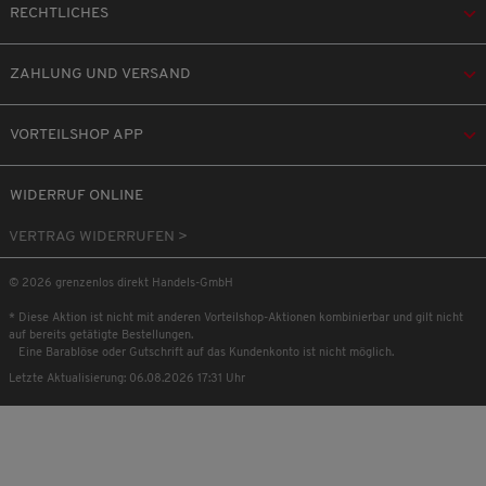
RECHTLICHES
ZAHLUNG UND VERSAND
VORTEILSHOP APP
WIDERRUF ONLINE
VERTRAG WIDERRUFEN >
© 2026 grenzenlos direkt Handels-GmbH
* Diese Aktion ist nicht mit anderen Vorteilshop-Aktionen kombinierbar und gilt nicht
auf bereits getätigte Bestellungen.
Eine Barablöse oder Gutschrift auf das Kundenkonto ist nicht möglich.
Letzte Aktualisierung: 06.08.2026 17:31 Uhr