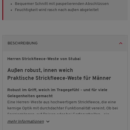
Bequemer Schnitt mit paspelierenden Abschlüssen
Feuchtigkeit wird rasch nach außen abgeleitet
BESCHREIBUNG
Herren Strickfleece-Weste von Stubai
Außen robust, innen weich
Praktische Strickfleece-Weste für Männer
Robust im Griff, weich im Tragegefühl - und für viele
Gelegenheiten gemacht
Eine Herren-Weste aus hochwertigem Strickfleece, die eine
kernige Optik mit durchdachter Funktionalität vereint. Ob bei
Spaziergängen, auf Reisen oder bei Gartenarbeiten - sie
schenkt Ihnen Bewegungsfreiheit, angenehme Wärme und ein
mehr Informationen
gepflegtes Erscheinungsbild.