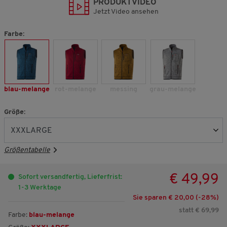
PRODUKTVIDEO
Jetzt Video ansehen
Farbe:
blau-melange
rot-melange
messing
grau-melange
Größe:
Größentabelle
€ 49,99
Sofort versandfertig, Lieferfrist:
1-3 Werktage
Sie sparen € 20,00 (-
28
%)
statt € 69,99
Farbe:
blau-melange