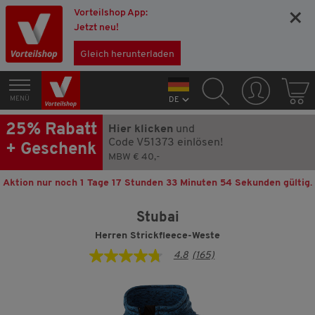
Vorteilshop App:
×
Jetzt neu!
Gleich herunterladen
MENÜ
DE
25% Rabatt
Hier klicken
und
Code V51373 einlösen!
+ Geschenk
MBW € 40,-
Aktion nur noch
1 Tage 17 Stunden 33 Minuten 54 Sekunden
gültig.
Stubai
Herren Strickfleece-Weste
4.8
(165)
4.8
von
5
Sternen,
Durchschnittswert