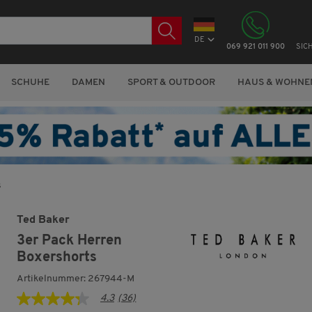
DE
069 921 011 900
SIC
SCHUHE
DAMEN
SPORT & OUTDOOR
HAUS & WOHNE
s
Ted Baker
3er Pack Herren
Boxershorts
Artikelnummer: 267944-M
4.3
(36)
4.3