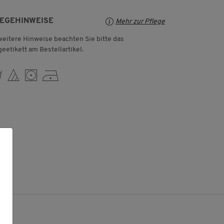
LEGEHINWEISE
Mehr zur Pflege
weitere Hinweise beachten Sie bitte das
geetikett am Bestellartikel.
 I V D