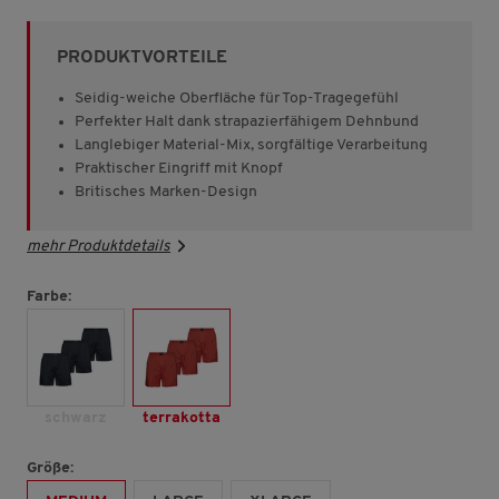
von
5
Sternen,
PRODUKTVORTEILE
Durchschnittswert
der
Bewertung.
Seidig-weiche Oberfläche für Top-Tragegefühl
Read
Perfekter Halt dank strapazierfähigem Dehnbund
36
Langlebiger Material-Mix, sorgfältige Verarbeitung
Reviews.
Link
Praktischer Eingriff mit Knopf
auf
Britisches Marken-Design
derselben
Seite.
mehr Produktdetails
Farbe:
schwarz
terrakotta
Größe: