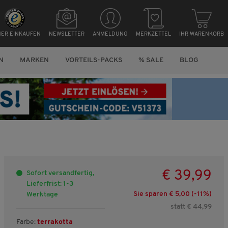
HER EINKAUFEN
NEWSLETTER
ANMELDUNG
MERKZETTEL
IHR WARENKORB
N
MARKEN
VORTEILS-PACKS
% SALE
BLOG
€ 39,99
Sofort versandfertig,
Lieferfrist: 1-3
Sie sparen € 5,00 (-
11
%)
Werktage
statt € 44,99
Farbe:
terrakotta