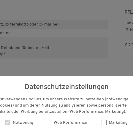
PF
Für 
z, 3x terrakotta oder 3x marine)
Pfle
ester
y
er Dehnbund für besten Halt
opf
auf Schadstoffe
Datenschutzeinstellungen
lich unbedenklich bestätigt.
ir verwenden Cookies, um unsere Website zu betreiben (notwendige
ookies) und um deren Nutzung zu analysieren sowie personalisierte
nhalte oder Werbung bereitzustellen (Web Performance, Marketing).
KUNDENBEWERTUNGEN
Notwendig
Web Performance
Marketing