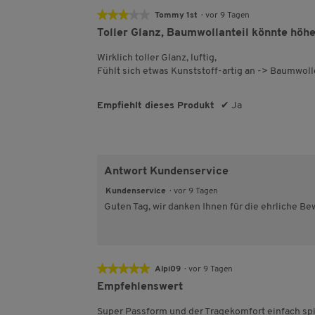
★★★★★
★★★★★
Tommy 1st
·
vor 9 Tagen
3
Toller Glanz, Baumwollanteil könnte höhe
von
5
Wirklich toller Glanz, luftig,
Sternen.
Fühlt sich etwas Kunststoff-artig an -> Baumwo
Empfiehlt dieses Produkt
✔
Ja
Antwort Kundenservice
Kundenservice
·
vor 9 Tagen
Guten Tag, wir danken Ihnen für die ehrliche B
★★★★★
★★★★★
Alpi09
·
vor 9 Tagen
5
Empfehlenswert
von
5
Super Passform und der Tragekomfort einfach spi