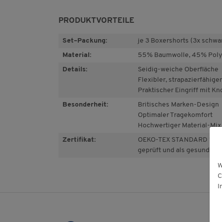
PRODUKTVORTEILE
Set–Packung:
je 3 Boxershorts (3x schwar
Material:
55% Baumwolle, 45% Poly
Details:
Seidig-weiche Oberfläche
Flexibler, strapazierfähig
Praktischer Eingriff mit Kn
Besonderheit:
Britisches Marken-Design
Optimaler Tragekomfort
Hochwertiger Material-Mix
Zertifikat:
OEKO-TEX STANDARD 100: 
geprüft und als gesundheit
W
C
I