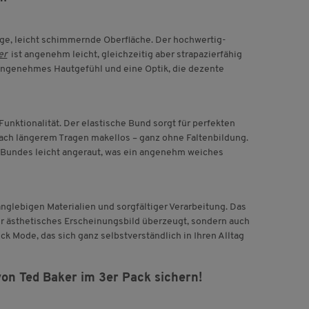
ge, leicht schimmernde Oberfläche. Der hochwertig-
er
ist angenehm leicht, gleichzeitig aber strapazierfähig
 angenehmes Hautgefühl und eine Optik, die dezente
 Funktionalität. Der elastische Bund sorgt für perfekten
nach längerem Tragen makellos – ganz ohne Faltenbildung.
s Bundes leicht angeraut, was ein angenehm weiches
nglebigen Materialien und sorgfältiger Verarbeitung. Das
ihr ästhetisches Erscheinungsbild überzeugt, sondern auch
ck Mode, das sich ganz selbstverständlich in Ihren Alltag
von Ted Baker im 3er Pack sichern!