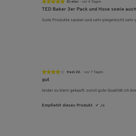
★★★★★
★★★★★
Di eter
·
vor 6 Tagen
5
TED Baker 3er Pack und Hose sowie auch 
von
5
Gute Produkte sauber und sehr plegeleicht sehr 
Sternen.
★★★★★
★★★★★
fredi 20.
·
vor 7 Tagen
4
gut
von
5
leider zu klein gekauft. sonst gute Qualität ich bi
Sternen.
Empfiehlt dieses Produkt
✔
Ja